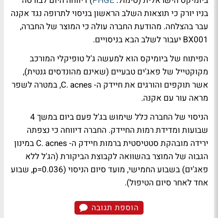
ביומיקס הישראלית (סימול:
PHGE
) דיווחה היום לבורסה
בניו יורק כי תוצאות השלב הראשון בניסוי לתרופה נגד אקנה
עבר בהצלחה. מהודעת החברה עולה כי המוצר של החברה,
BX001 יעבור לשלב הבא בניסויים.
הפיתוח של ביומיקס הוא למעשה ג'ל טופיקלי המורכב
מקוקטייל של פאג'ים טבעיים (שאינם מהונדסים גנטית),
אשר תוקפים והורגים את חיידק ה- C. acnes, במטרה לשפר
מראה עור עם אקנה.
הניסוי של החברה כלל שימוש בג'ל פעם ביום במשך 4
שבועות ומדידת רמות החיידק. החברה דיווחה כי נצפתה
ירידה מובהקת סטטיסטית ברמות חיידק ה- C. acnes במינון
הגבוה של המוצר בהשוואה לקבוצת הביקורת (הג'ל ללא
פאג'ים) בשבוע החמישי, מועד סיום הניסוי (p=0.036, שבוע
אחד לאחר סיום הטיפול).
הוספת תגובה