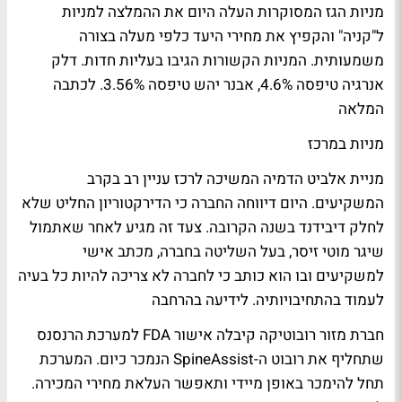
מניות הגז המסוקרות העלה היום את ההמלצה למניות
ל"קניה" והקפיץ את מחירי היעד כלפי מעלה בצורה
משמעותית. המניות הקשורות הגיבו בעליות חדות. דלק
אנרגיה טיפסה 4.6%, אבנר יהש טיפסה 3.56%.
לכתבה
המלאה
מניות במרכז
מניית אלביט הדמיה המשיכה לרכז עניין רב בקרב
המשקיעים. היום דיווחה החברה כי הדירקטוריון החליט שלא
לחלק דיבידנד בשנה הקרובה. צעד זה מגיע לאחר שאתמול
שיגר מוטי זיסר, בעל השליטה בחברה, מכתב אישי
למשקיעים ובו הוא כותב כי לחברה לא צריכה להיות כל בעיה
לעמוד בהתחיבויותיה.
לידיעה בהרחבה
חברת מזור רובוטיקה קיבלה אישור FDA למערכת הרנסנס
שתחליף את רובוט ה-SpineAssist הנמכר כיום. המערכת
תחל להימכר באופן מיידי ותאפשר העלאת מחירי המכירה.