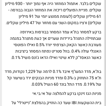
שקלים בלבד. אתמול המחזור היה אף נמוך יותר - 930 מיליון
שקלים. מניית הפועלים ריכזה את המחזור הגבוה בבורסה -
61 מיליון שקלים (לעומת ממוצע יומי של 91 מיליון
שקלים) ורציו במקום השני עם מחזור של 47 מיליון שקלים.
ברקע למסחר בת"א עמד המסחר בבורסות באירופה
שבתחילה התנהל בירידות שערים אך כעת מתנהל במגמה
מעורבת כאשר הקאק הצרפתי יורד 0.5% ואילו הפוטסי
האנגלי עולה 0.4%. בוול סטריט נפתח המסחר ביציבות
כאשר הנאסד"ק ללא שינוי ואילו הדאו ג'ונס משיל 0.1%.
בת"א, מדד המעו"ף איבד 0.1% לרמה של 1,229 נקודות, מדד
ת"א 75 התחזק ב-0.3% ומדד מניות הבנקים ירד בשיעור קל
של 0.19%. מדד התל בונד 60 השיל 0.03%.
מניות הגז זינקו ברקע להמלצה של אי.בי.אי
בית ההשקעות IBI שעד כה החזיק בהמלצת "נייטרלי" על