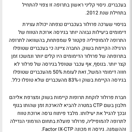
בעכברים. ניסוי קליני ראשון בתרופה זו צפוי להתחיל
בתחילת שנת 2012.
בניסוי שערכה פרולור בעכברים נצפתה יכולת עצירת
דימומים ביעילות גבוהה יותר בגירסה ארוכת הטווח של
התרופה להמופיליה פקטור 9 שמפתחת, בהשוואה לתרופה
הרגילה הקיימת בשוק. החברה ציינה כי בעכברים שטופלו
בתרופתה של פרולור הדימומים היו קלים יותר ונמשכו זמן
קצר יותר. בנוסף, אף עכבר שטופל בגירסה של פרלור לא
חווה דימומי המשל, זאת לעומת 50% מהעכברים שטופלו
בגירסה הקיימת בשוק ו-83% מהעכברים שלא טופלו כלל.
חברת פרולור לוקחת תרופות קיימות בשוק ומצרפת אליהם
חלבון בשם CTP במטרה להביא להארכת זמן שהותו בגוף
ובכך להגיל את יעילותו. מלבד פיתוח גרסה ארוכת טווח
לתרופה להמופיליה, פרולור פועלת בתחום הורמוני הגדילה
וההשמנה. גירסה זו מכונה Factor IX-CTP.