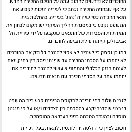
החוכרים לא נדרשים לחתום עתה על הסכם החכירה החדש.
על אף שבחוזה החכירה נכתב כי לעיריה הזכות לקבוע את
תנאי החכירה כפי שיהיה "נהוג" בעיריה. בהחלטת בית
המשפט נקבע כי במסגרת ההליך העיקרי יש מקום לבחון את
המידתיות והסבירות של התנאים שנקבעו על ידי עיריית תל
אביב ולכן קיימת עילת תביעה לחוכרים.
כמו כן נפסק כי לעיריה לא צפוי להיגרם כל נזק אם החוכרים
לא יחתמו על הסכמי החכירה עד שיינתן פסק דין בתיק, זאת
לעומת הנזק הכלכלי והממוני שעשוי להיגרם לחוכרים אם
יחתמו עתה על הסכמי חכירה עם תנאים חדשים.
לגבי תשלום דמי חכירה לתקופת הביניים קבע בית המשפט
כי רצוי שהדבר יקבע בהסכמה בין הצדדים ו/או על פי מנגנון
מוסכם ובהעדר הסכמה בפני הערכאה המוסמכת.
חשוב לציין כי החלטה זו רלוונטית למאות בעלי זכויות