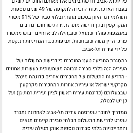
עירית תל-אביב דורשת בימים אלו מאותם החוכרים לשלם
בעבור הארכת זכות החכירה לתקופה של 49 שנים נוספות
תשלומי דמי היוון בסכום מופרז ובלתי סביר של 91% משווי
המקרקעין ובגין דרישה מופרזת זו הגישו חוכרים רבים
באמצעות עוה"ד שמואל שוב,הילה לביא וחיים דבוש ממשרד
עורכי הדין משה שוב ושות', תביעות כנגד המדיניות הננקטת
על ידי עירית תל-אביב.
במסגרת התביעה טענו החוכרים כי דרישת התשלום של
העיריה הנה בלתי סבירה וגבוהה משמעותית בעשרות אחוזים
- מדרישות התשלום של מחכירים אחרים כדוגמת מינהל
מקרקעי ישראל או עיריות אחרות המחכירות מקרקעין
שבבעלותם (כדוגמת עירית ראשון לציון ועירית רמת-גן) ועל
כן יש לבטלה.
ממדריך לחוכר שפרסמה עירית תל-אביב לאחרונה נתברר
שפרט לדרישת התשלום הבלתי סבירה קיימים תנאים
והתחייבויות בלתי סבירות נוספות אותן מטילה עירית