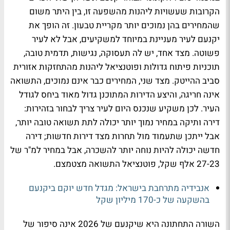
הקרובות שעשויות ליהנות מהשפעה זו, בין היתר משום
שהמחירים בהן נמוכים יותר מקריית טבעון. זה הופך את
יקנעם לעיר מעניינת במיוחד למשקיעים, אבל לא לעיר
פשוטה. מצד אחד, יש לה תעסוקה, נגישות, תדמית טובה,
תוכניות פיתוח גדולות ופוטנציאל ליהנות מהתחזקות אזורית
סביב ההייטק. מצד שני, המחירים כבר אינם נמוכים, התשואה
אינה חריגה, והיצע הדירות המתוכנן גדול מאוד ביחס לגודל
העיר. לכן משקיע שנכנס היום לעיר צריך לבחור בזהירות:
דירה ותיקה במחיר נמוך יותר יכולה לתת תשואה טובה יותר,
אבל ייתכן שתעמוד מול תחרות מצד דירות חדשות; דירה
חדשה יכולה להיות נוחה יותר להשכרה, אבל במחיר למ"ר של
27-23 אלף שקל, פוטנציאל התשואה מצטמצם.
אנבידיה מתרחבת בישראל: מגדל חדש יוקם ביקנעם
בהשקעה של כ-170 מיליון שקל
השורה התחתונה היא שיקנעם של 2026 אינה סיפור של