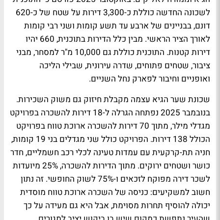
לשכונה החדשה כוללת כ-3,300 דירות על שטח של כ-620
דונם, בבניינים של ארבע עד תשע קומות ושני רבי קומות
לאורך הציר הראשי. מבין כלל הדירות בתוכנית, 660 יהיו
דירות קטנות. התוכנית כוללת גם 10,000 מ"ר למסחר, מבני
ציבור, שטחים פתוחים, שדרה עירונית, שבילי הליכה
ואופניים וחיבור לפארק נחל השניים.
שכונת שער הגיא עצמה מקבלת חיזוק גם משוק השכירות.
בנובמבר 2025 נפתחה הגרלה ל-18 דירות להשכרה בפרויקט
מגדלי מילר, מתוך 70 דירות להשכרה ארוכת טווח בפרויקט
הכולל 138 דירות. הפרויקט כולל שני מגדלים בני 19 קומות,
חניה תת-קרקעית עם עמדות טעינה לכלי רכב חשמליים, חדר
כושר ושטחים ירוקים. מתוך הדירות להשכרה, 25% מיועדות
לשכר דירה מפוקח לזכאים ו-75% לשוק החופשי. זה נתון
חשוב למשקיעים: כניסה של השכרה ארוכת טווח מוסדית
יכולה להוסיף תחרות מסוימת, אבל היא גם מעידה על כך
שהעיר נתפשת כמקום שיש בו ביקוש יציב למגורים