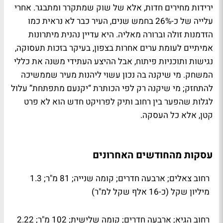
ירידות מחירים חדות, אלא של שוק שמתקרר ומתבגר. אחרי
עלייה של כ-26% בחמש שנים, העיר כבר לא נראית כמו
הזדמנות זולה וברורה מאליה. היא עדיין נהנית מיתרונות
אמיתיים לעומת ערים אחרות בצפון, בעיקר בזכות תעסוקה,
נגישות ותוכניות פיתוח, אבל ההיצע העתידי משנה את כללי
המשחק. מי שיקנה בה נכון עשוי ליהנות מעיר שממשיכה
להתחזק; מי שיקנה רק לפי הכותרת “יקנעם מתפתחת” עלול
לגלות שהפער בין רחוב ותיק לפרויקט חדש הוא לא פרט
קטן, אלא כל העסקה.
עסקות מהחודשים האחרונים
רחוב צאלים; ארבעה חדרים; קומה שנייה; 81 מ"ר; 1.3
מיליון שקל (כ-16 אלף שקל למ"ר)
רחוב הגיא; ארבעה חדרים; קומה שלישית; 102 מ"ר; 2.22