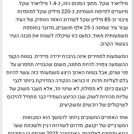
מיליארד שקל. מתוך הסכום הזה, כ-1.4 מיליארד שקל
מיועדים לפיתוח תשתיות, כ-220 מיליון שקל למוסדות
ציבור וכ-85 מיליון שקל לשדרוג האזור הוותיק של העיר.
עבור עיר שמונה כ-25 אלף תושבים, מדובר בתוספת
משמעותית מאוד, כמעט כזו שיכולה לשנות את מבנה העיר
בעשור הקרוב.
המשמעות למחירים אינה בהכרח ירידה מיידית. בטווח הקצר
ההשפעה צפויה להיות מתונה, משום שהבנייה תתפרש על
פני שנים, אבל בטווח הארוך היצע משמעותי כזה עשוי להיות
בלם לעליות חדות. זו כנראה הנקודה המדויקת ביותר לגבי
יקנעם כיום: לא מפולת, לא שינוי חד, אלא מעבר משוק של
עליות מהירות לשוק שבו ההיצע העתידי כבר מתחיל להיכנס
לשיקולים של רוכשים ומשקיעים.
אחד האזורים החשובים ביותר להמשך הוא המבואות
המערביים של יקנעם, מדרום לשדרות רבין ולשכונת שער
הגיא וממזרח לאליקים. באוקטובר 2025 פורסם כי התוכנית