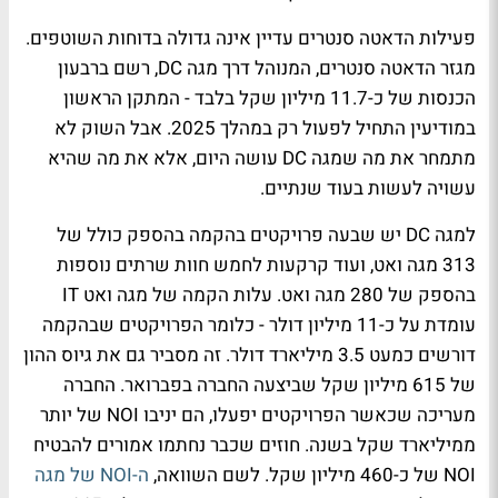
פעילות הדאטה סנטרים עדיין אינה גדולה בדוחות השוטפים.
מגזר הדאטה סנטרים, המנוהל דרך מגה DC, רשם ברבעון
הכנסות של כ-11.7 מיליון שקל בלבד - המתקן הראשון
במודיעין התחיל לפעול רק במהלך 2025. אבל השוק לא
מתמחר את מה שמגה DC עושה היום, אלא את מה שהיא
עשויה לעשות בעוד שנתיים.
למגה DC יש שבעה פרויקטים בהקמה בהספק כולל של
313 מגה ואט, ועוד קרקעות לחמש חוות שרתים נוספות
בהספק של 280 מגה ואט. עלות הקמה של מגה ואט IT
עומדת על כ-11 מיליון דולר - כלומר הפרויקטים שבהקמה
דורשים כמעט 3.5 מיליארד דולר. זה מסביר גם את גיוס ההון
של 615 מיליון שקל שביצעה החברה בפברואר. החברה
מעריכה שכאשר הפרויקטים יפעלו, הם יניבו NOI של יותר
ממיליארד שקל בשנה. חוזים שכבר נחתמו אמורים להבטיח
NOI של כ-460 מיליון שקל. לשם השוואה,
ה-NOI של מגה