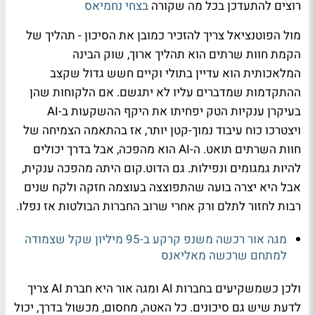
רוצים להתעדכן בכל מה שקורה
בצחי נחמיאס
מול הפוטנציאל צריך להזכיר כמובן את הסיכון - תהליך של
הקמת חוות שרתים הוא תהליך ארוך, שוק הבינה
המלאכותית הוא עדיין בתולי וקיים חשש גדול שקצב
ההתקדמות שמדברים עליו לא יתגשם. אם הלקוחות שהן
בעיקרן ענקיות הטק יפחיתו את היקף ההשקעות ב-AI
ויצטרכו כוח עיבוד נמוך-קטן יותר, אז בהתאמה הצמיחה של
חוות השרתים תואט. ה-AI הוא מהפכה, אבל בדרך יכולים
להיות גמגומים ונפילות. גם הדוט.קום היתה מהפכה ענקית,
אבל היא יצרה בועה שהתפוצצה בעוצמה חזקה ולקח שנים
רבות לחזור לתלם ורק אחרי שרוב החברות הבולטות אז נפלו.
מגה אור רכשה משנפ קרקע ב-95 מיליון שקל שצמודה
למתחם שרכשה מאליאנס
ולכן כשמשקיעים בחברות AI ומגה אור היא חברת AI צריך
לדעת שיש גם סיכונים. כל האטה, מחסום, מכשול בדרך, יכול