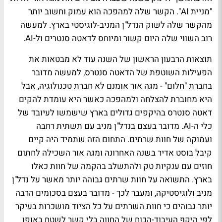
"מניית AI". הקשר שלה למהפכה הוא עמוק וחשוב יותר
מהקשר שלה לשוק הנדל"ן המניב-לוגיסטי בארץ. למעשה
רוב השווי שלה היום קשור ומיוחס לדאטה סנטרים ול-AI.
תוצאות הרבעון הראשון של השנה עוד לא מבטאות את
הפעילות השוטפת של הדאטה סנטרס, למעשה מדובר
בחברת "חלום" - מגה אור אומנם לא חברת טכנולוגיה, אבל
היא מחוברת להצלחה ולמהפכה כאשר היא עומדת להקים
דאטה סנטרס בהיקפים גדולים בארץ שישמשו לעיובד של
כלי ה-AI. מדובר בעצם בנדל"ן מניב עם תשתית רחבה
ועמוקה של חוות שרתים. התחום הזה שתמיד היה קיים
קיבל בוסט אדיר בשנה האחרונה ומגה אור השכילה לחתום
חוזים עם ענקיות טק ולהתשלב בהקמה של חוות כאלו
בארץ. התשואה על חוות שרתים גבוהה יותר מאשר על נדל"ן
מניב ולוגיסטיקה, ומעבר לכך - מדובר בעצם בסכומים הרבה
יותר גבוהים כי חוות השרתים על כל הציוד מושכרות בעיקר
לפי היקף העיבוד-הכוח של החווה בלי קשר לשטח באופן