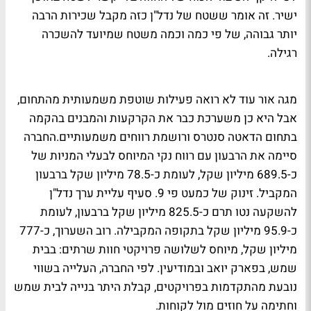
ישיר. זה אומר ששטח של נדל"ן כזה מקבל שכירות הרבה
יותר גבוהה, של פי כמה וכמה משטח שמיועד להשכרה
רגילה.
מגה אור עוד לא רואה פעילות שוטפת משמעותית מהתחום,
אבל היא כן משערכת כבר את הקרקעות והמבנים בהקמה
בתחום הדאטה סנטרס ורושמת רווחים משמעותיים.החברה
סיימה את הרבעון עם רווח נקי המיוחס לבעלי המניות של
כ-689.5 מיליון שקל, לעומת כ-78.5 מיליון שקל ברבעון
המקביל. זינוק של כמעט פי 9. סעיף עליית ערך נדל"ן
להשקעה נטו תרם כ-825.5 מיליון שקל ברבעון, לעומת
כ-95.9 מיליון שקל בתקופה המקבילה. רוב השערוך, כ-777
מיליון שקל, מיוחס לשלושה פרויקטי חוות שרתים: בבית
שמש, בפארק יואב ובמודיעין. לפי החברה, העלייה בשווי
נובעת מהתקדמות בפרויקטים, קבלת היתר בנייה לבית שמש
וחתימה על חוזים מול לקוחות.