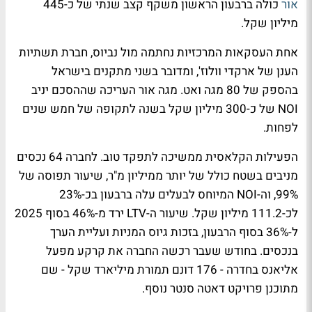
אור
כולה ברבעון הראשון משקף קצב שנתי של כ-445
מיליון שקל.
אחת העסקאות המרכזיות נחתמה מול נביוס, חברת תשתיות
הענן של ארקדי וולוז', ומדובר בשני מתקנים בישראל
בהספק של 80 מגה ואט. מגה אור העריכה שההסכם יניב
NOI של כ-300 מיליון שקל בשנה לתקופה של חמש שנים
לפחות.
הפעילות הקלאסית ממשיכה לתפקד טוב. לחברה 64 נכסים
מניבים בשטח כולל של יותר ממיליון מ"ר, שיעור תפוסה של
99%, וה-NOI המיוחס לבעלים עלה ברבעון בכ-23%
לכ-111.2 מיליון שקל. שיעור ה-LTV ירד מ-46% בסוף 2025
ל-36% בסוף הרבעון, בזכות גיוס המניות ועליית הערך
בנכסים. בחודש שעבר רכשה החברה את קרקע מפעל
אליאנס בחדרה - 176 דונם תמורת מיליארד שקל - שם
מתוכנן פרויקט דאטה סנטר נוסף.