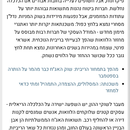
פיקדונות, אבל חשופים לעלייה בחובות אבודים אם הכלכלה
נחלשת. חברות ביטוח נהנות מתשואות גבוהות יותר על
עתודות המזומנים, אבל נפגעות מירידות בשוק המניות. נדל"ן
מסחרי נמצא בלחץ כפול: משכנתאות יקרות יותר ואתגרי
מימון מחדש - המודל העסקי של חברות רבות מבוסס על
מחזור הלוואות שהפך לבעייתי בריבית הנוכחית. אשראי
פרטי, שצמח במהירות בשנים האחרונות, נמצא תחת לחץ
גובר ככל שכושר ההחזר של הלווים נשחק.
מהפך בתמחור הריבית: שוק האג״ח כבר מהמר על הותרה
בספטמבר
משכנתה: המסלולים, ההצמדה, התמהיל ומתי כדאי
למחזר
מעבר לשוקי ההון, יש השפעה ישירה על הכלכלה הריאלית -
עסקים קטנים שלוקחים הלוואות, אנשים שמנסים לקנות
דירה או להחליף רכב. תשואות האג"ח הממשלתיות הן אבן
הבניין הראשונה בעולם החוב, ומהן נגזרות כל שאר הריביות.