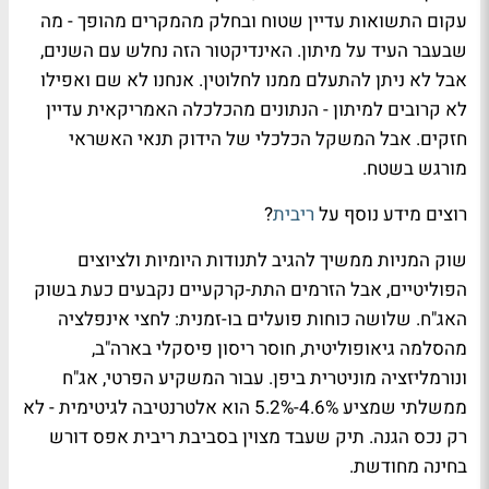
עקום התשואות עדיין שטוח ובחלק מהמקרים מהופך - מה
שבעבר העיד על מיתון. האינדיקטור הזה נחלש עם השנים,
אבל לא ניתן להתעלם ממנו לחלוטין. אנחנו לא שם ואפילו
לא קרובים למיתון - הנתונים מהכלכלה האמריקאית עדיין
חזקים. אבל המשקל הכלכלי של הידוק תנאי האשראי
מורגש בשטח.
רוצים מידע נוסף על
ריבית
?
שוק המניות ממשיך להגיב לתנודות היומיות ולציוצים
הפוליטיים, אבל הזרמים התת-קרקעיים נקבעים כעת בשוק
האג"ח. שלושה כוחות פועלים בו-זמנית: לחצי אינפלציה
מהסלמה גיאופוליטית, חוסר ריסון פיסקלי בארה"ב,
ונורמליזציה מוניטרית ביפן. עבור המשקיע הפרטי, אג"ח
ממשלתי שמציע 4.6%-5.2% הוא אלטרנטיבה לגיטימית - לא
רק נכס הגנה. תיק שעבד מצוין בסביבת ריבית אפס דורש
בחינה מחודשת.