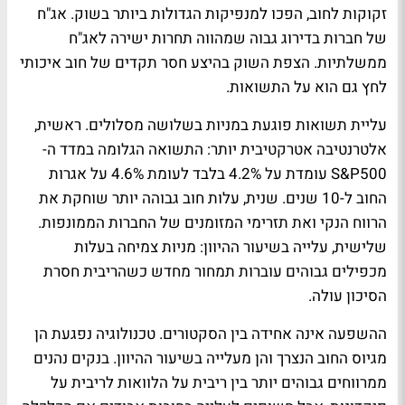
זקוקות לחוב, הפכו למנפיקות הגדולות ביותר בשוק. אג"ח
של חברות בדירוג גבוה שמהווה תחרות ישירה לאג"ח
ממשלתיות. הצפת השוק בהיצע חסר תקדים של חוב איכותי
לחץ גם הוא על התשואות.
עליית תשואות פוגעת במניות בשלושה מסלולים. ראשית,
אלטרנטיבה אטרקטיבית יותר: התשואה הגלומה במדד ה-
S&P500 עומדת על 4.2% בלבד לעומת 4.6% על אגרות
החוב ל-10 שנים. שנית, עלות חוב גבוהה יותר שוחקת את
הרווח הנקי ואת תזרימי המזומנים של החברות הממונפות.
שלישית, עלייה בשיעור ההיוון: מניות צמיחה בעלות
מכפילים גבוהים עוברות תמחור מחדש כשהריבית חסרת
הסיכון עולה.
ההשפעה אינה אחידה בין הסקטורים. טכנולוגיה נפגעת הן
מגיוס החוב הנצרך והן מעלייה בשיעור ההיוון. בנקים נהנים
ממרווחים גבוהים יותר בין ריבית על הלוואות לריבית על