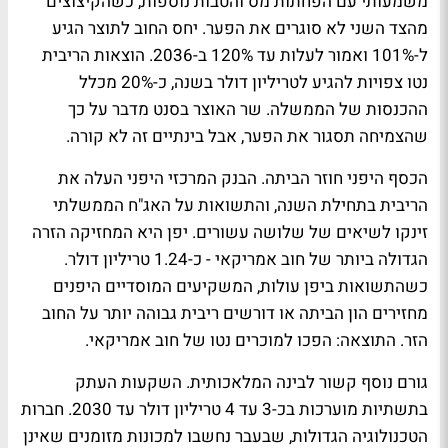
משמעותי עם הפחתות מס והטבות נוספות, כשהקיצוצים
מהצד השני לא סוגרים את הפער. יחס החוב לתוצר הגיע
ל-101% ואמור לעלות עד 120% ב-2036. הוצאות הריבית
נטו צפויות להגיע לטריליון דולר בשנה, כ-20% מכלל
ההכנסות של הממשלה. שר האוצר בסנט מדבר על כך
שהצמיחה תסגור את הפער, אבל בינתיים זה לא קורה.
הכסף היפני חוזר הביתה. הבנק המרכזי היפני העלה את
הריבית בתחילת השנה, והתשואות על האג"ח הממשלתי
זינקו לשיאים של שלושה עשורים. יפן היא המחזיקה הזרה
הגדולה ביותר של חוב אמריקאי - כ-1.24 טריליון דולר.
כשהתשואות ביפן עולות, המשקיעים המוסדיים היפנים
מחזירים הון הביתה או דורשים ריבית גבוהה יותר על החוב
הזר. התוצאה: הפכו למוכרים נטו של חוב אמריקאי.
גורם נוסף קשור לבינה המלאכותית. השקעות העתק
בתשתיות מוערכות בכ-3 עד 4 טריליון דולר עד 2030. חברות
הטכנולוגיה הגדולות, שבעבר נחשבו למכונות מזומנים שאינן