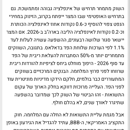
השוק מתמחר תרחיש של אינפלציה גבוהה ומתמשכת. גם
בתרחיש האופטימי שבו המצר ייפתח בקרוב, הזינוק במחירי
הנפט צפוי להוסיף כ-0.6 נקודות אחוז לאינפלציה הכותרת
וכ-0.2 נקודות לאינפלציה הליבה בארה"ב ב-2026. אם המצר
יישאר סגור שלושה רבעונים, ההשפעה עשויה לעלות לעד
1.1% לפי הערכות שלוחת הפד בדאלאס. בתגובה, השווקים
מתמחרים יותר מ-50% הסתברות להעלאת ריבית של הפד
עד סוף 2026 - היפוך מוחלט ביחס לציפיות להורדות ריבית
שרווחו לפני פרוץ המלחמה. הבנקים המרכזיים בשווקים
המתעוררים כבר בולמים, חלקם הידקו מדיניות מוניטרית עוד
לפני הפד. העלייה מרוכזת דווקא בחלק הארוך של עקום
התשואות - זהו הביטוי של השוק לכך שמדובר בהשפעה
שתיגרר לאורך שנים, לא בהלם חולף.
אבל מגמת עליית התשואות לא החלה עם המלחמה. חוק
התקציב האמריקאי, ה-BBB, עתיד להגדיל את הגירעון באופן