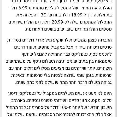
ב-2026, כמעט פי שניים בתוך כמה שנים. גם דיסני פלוס
העלתה את המחיר של המסלול בלי פרסומות מ-6.99 דולר
בתחילת הדרך ל-18.99 דולר בחודש. HBO העלתה את
המסלול המתקדם שלה לכ-20.99 דולר, וגם הולו ושירותים
נוספים העלו מחירים שוב ושוב בשנים האחרונות.
החברות עצמן ממשיכות להשקיע מיליארדי דולרים בסדרות,
סרטים וזכויות שידור, אבל במקביל מחפשות עוד דרכים
להכניס כסף. נטפליקס כבר התחילה להגביל שיתוף
סיסמאות בין בתים שונים וגובה תשלום נוסף על משתמשים
חיצוניים. יותר שירותים גם מציעים מסלולים זולים יותר עם
פרסומות, בזמן שמי שרוצה לצפות בלי פרסומות ובאיכות
גבוהה משלם הרבה יותר ממה ששילם לפני כמה שנים.
היום לא מעט אנשים משלמים במקביל על נטפליקס, דיסני
פלוס, מקס, אמזון פריים ושירותי ספורט נוספים. בארה״ב,
חשבון חודשי של יותר מ-100 דולר על סטרימינג כבר מתחיל
אצל חלק מהצרכנים להזכיר את הסכומים שפעם שילמו על