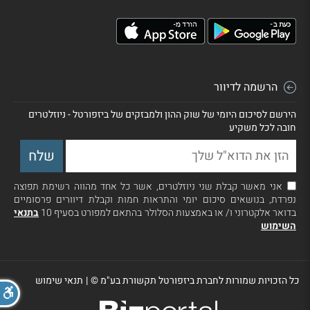
הרשמה לדיוור
הירשם לסיכום היומי של שוק ההון ולמבזקים של ביזפורטל - ניוזלטרים
חובה לכל משקיע
אני מאשר קבלת שני ניוזלטרים, אשר כל אחד מהווה רשימת תפוצה
נפרדת, בנושאים סיכום יומי והתראות חמות וקבלת דיוורים פרסומיים
בדואר אלקטרוני ו/ או באמצעות הסלולר בהתאם למפורט בסעיף 10
בתנאי
השימוש
כל הזכויות שמורות לחברת ביזפורטל תקשורת בע"מ ©
|
תנאי שימוש