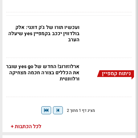
ועכשיו תורו של ג'ק דונגי: אלק
בולדווין יככב בקמפיין yes שיעלה
הערב
ארלוזורוב! החדש של yes go שובר
את הכללים בצורה חכמה מצחיקה
ניתוח קמפיין
ורלוונטית
מציג דף 1 מתוך 2
לכל הכתבות +