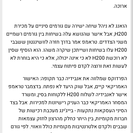
ארוכה.
הואנג לא ניהל שיחה ישירה עם גורמים סיניים על מכירת
H200, אבל אישר שהנושא עלה בשיחות בין גורמים רשמיים
משני הצדדים. טראמפ אמר בדרך חזרה לוושינגטון ששבבי
H200 עלו בשיחות ושייתכן שיקרה משהו. הוא הוסיף שסין
לא רוכשת H200 לא כי אינה יכולה, אלא כי היא בוחרת לא
לעשות זאת ורוצה לקדם פיתוח עצמי.
הפרדוקס שמלווה את אנבידיה כבר תקופה: האישור
האמריקאי קיים, אבל שוק היעד לא נפתח. בדצמבר טראמפ
אישר לאנבידיה לשלוח H200 ללקוחות בסין, ומשרד
המסחר האמריקאי כבר העניק רישיונות למכירות. אבל בצד
הסיני העסקאות נתקעות - בייג'ינג מעכבת רכישות של
חברות מקומיות, בין היתר כחלק מהרצון לחזק עצמאות
שבבים ולקדם אלטרנטיבות מקומיות כולל וואווי. לפי גורם