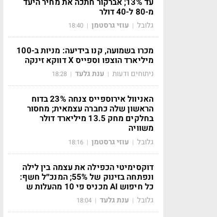
עד 13%; אברקור חתכה את מחיר היעד
מ-80 ל-40 דולר
גלובל
עוזי גרסטמן
18:40
|
|
מכרו בשמועה, קנו בידיעה: מניות ב-100
מיליארד הוצפו וספייס X דווקא זינקה
ניתוחים ודעות
ענת גלעד
18:28
|
|
האניוול אירוספייס צנחה 23% בדוח
הראשון שלה כחברה עצמאית; מחסור
בחלקים מחק 13.5 מיליארד דולר
משוויה
גלובל
עוזי גרסטמן
18:16
|
|
דוקסימיטי הכפילה את עצמה בין לילה
ונפתחה בזינוק של 55%; המנכ״ל חשף:
כל חיפוש AI מכניס פי 10 מהעלות ש
גלובל
ענת גלעד
18:04
|
|