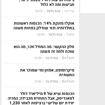
תביעות ומה לא כלול
קריירה
ענת גלעד
20:05
|
|
אוקלו מזנקת 14%: הכנסות ראשונות
בתולדותיה וכור שנדלק בפחות משנה
גלובל
ענת גלעד
20:04
|
|
חלון ההקשר: מה המודל זוכר, מה הוא
שוכח ולמה זה משנה
BizTech
עמית בר
19:59
|
|
מיקרוסופט, אמזון ומי שמוכר את
התשתית
BizTech
עמית בר
19:50
|
|
הכנסות שיא של 9 מיליארד דולר
לסאנדיסק, אבל התחזית מכבידה; המניה
יורדת יום שלישי ברציפות לאזור 1,230