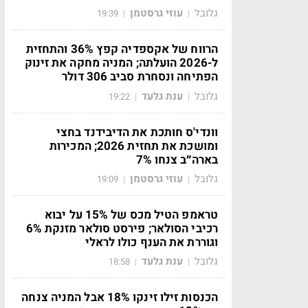
גלובל
עוזי גרסטמן
19:39
|
|
הרווח של אקספדיה קפץ 36% והתחזית
ל-2026 הועלתה; המניה מחקה את זינוק
הפתיחה ונסחרת סביב 306 דולר
גלובל
ענת גלעד
19:22
|
|
וונדי'ס חותכת את הדיבידנד בחצי
ומושכת את תחזית 2026; המכירות
בארה״ב צנחו 7%
גלובל
עוזי גרסטמן
19:09
|
|
טראמפ הטיל מכס של 15% על יבוא
רכיבי הסולאר; פירסט סולאר מזנקת 6%
וגוררת את הענף כולו לראלי
גלובל
ענת גלעד
18:58
|
|
הכנסות זילו זינקו 18% אבל המניה צנחה