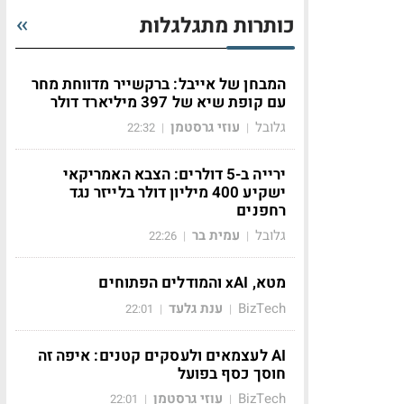
כותרות מתגלגלות
המבחן של אייבל: ברקשייר מדווחת מחר
עם קופת שיא של 397 מיליארד דולר
גלובל
עוזי גרסטמן
22:32
|
|
ירייה ב-5 דולרים: הצבא האמריקאי
ישקיע 400 מיליון דולר בלייזר נגד
רחפנים
גלובל
עמית בר
22:26
|
|
מטא, xAI והמודלים הפתוחים
BizTech
ענת גלעד
22:01
|
|
AI לעצמאים ולעסקים קטנים: איפה זה
חוסך כסף בפועל
BizTech
עוזי גרסטמן
22:01
|
|