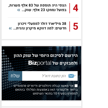
4
הצפי היה תוספת של 83 אלף משרות,
בפועל נמחקו 23 אלף: שוק...
5
38 מיליארד דולר למפעלי זיכרון
חדשים: למה דווקא מיקרון נהנית...
הירשם לסיכום היומי של שוק ההון
ולמבזקים של
אני מאשר קבלת ניוזלטרים ודיוורים פרסומיים
בדואר אלקטרוני ו/או באמצעות הסלולר בהתאם
למפורט בסעיף 10 בתנאי השימוש