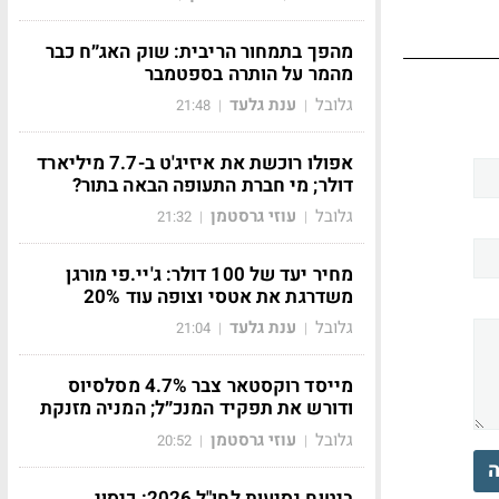
מהפך בתמחור הריבית: שוק האג״ח כבר
מהמר על הותרה בספטמבר
גלובל
ענת גלעד
21:48
|
|
אפולו רוכשת את איזיג'ט ב-7.7 מיליארד
דולר; מי חברת התעופה הבאה בתור?
גלובל
עוזי גרסטמן
21:32
|
|
מחיר יעד של 100 דולר: ג'יי.פי מורגן
משדרגת את אטסי וצופה עוד 20%
גלובל
ענת גלעד
21:04
|
|
מייסד רוקסטאר צבר 4.7% מסלסיוס
ודורש את תפקיד המנכ״ל; המניה מזנקת
גלובל
עוזי גרסטמן
20:52
|
|
ה
ביטוח נסיעות לחו"ל 2026: כיסוי,