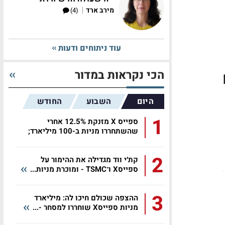
|
מירב ארד
(4)
עוד ניתוחים ודעות
הכי נקראות במדור
היום
השבוע
החודש
1
ספייס X מזנקת 12.5% אחרי
שהשתחררו מניות ב-100 מיליארד;
טאואר...
2
קת׳י ווד מגדילה את ההימור על
ספייסX ו־TSMC - ומוכרת מניות...
3
ההצפה שכולם חיכו לה: מיליארד
מניות ספייסX שוחררו למסחר -...