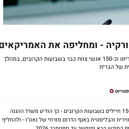
ורקיה - ומחליפה את האמריקאים
ברלין מתכננת להציב בטורקיה מערכות פטריוט וכ-150 אנשי צוות כבר בשבועות הקרובים, במהלך
ת של הברית
פטריוט
גרמניה תפרוס בטורקיה מערכות פטריוט וכ-150 חיילים בשבועות הקרובים - כך הודיע משרד ההגנה
ירית והבליסטית באגף הדרום מזרחי של נאט"ו - ולהחליף
החודש הבא ותימשך עד ספטמבר 2026.