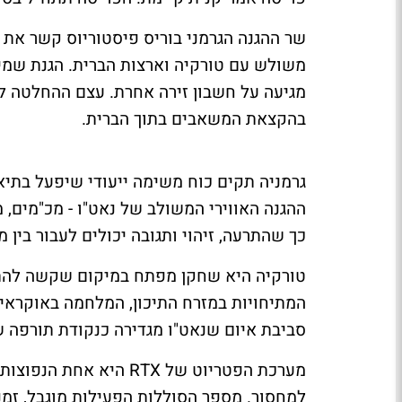
שר ההגנה הגרמני בוריס פיסטוריוס קשר את 
משולש עם טורקיה וארצות הברית. הגנת שמי
מגיעה על חשבון זירה אחרת. עצם ההחלטה לה
בהקצאת המשאבים בתוך הברית.
גרמניה תקים כוח משימה ייעודי שיפעל בתיא
ההגנה האווירי המשולב של נאט"ו - מכ"מים,
כך שהתרעה, זיהוי ותגובה יכולים לעבור בין מ
טורקיה היא שחקן מפתח במיקום שקשה להתעלם
המתיחויות במזרח התיכון, המלחמה באוקראינ
סביבת איום שנאט"ו מגדירה כנקודת תורפה ש
מערכת הפטריוט של RTX ה
למחסור. מספר הסוללות הפעילות מוגבל, זמני 