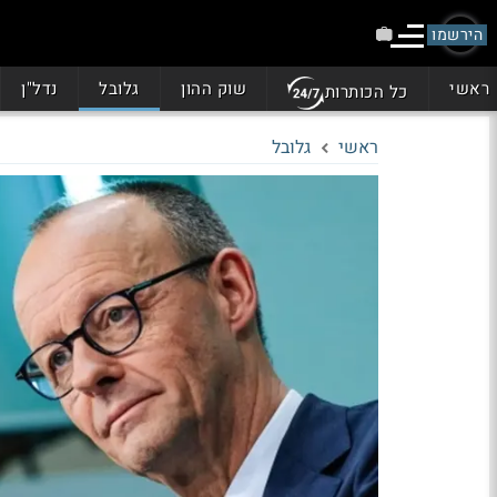
הירשמו
ראשי
שוק ההון
גלובל
נדל"ן
כל הכותרות
ראשי
גלובל