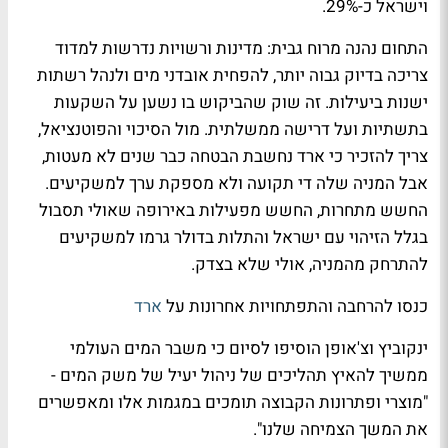
וישראל כ-29%.
התחום נהנה מרוח גבית: מדינות ורשויות נדרשות למדוד
צריכה בדיוק גבוה יותר, להפחית אובדני מים ולנהל רשתות
ישנות ביעילות. זה שוק שהביקוש בו נשען על השקעות
בתשתיות ועל דרישה ממשלתית. מול הסיכוי והפוטנציאל,
צריך להזכיר כי ארד נחשבת הבטחה כבר שנים לא מעטות,
אבל המניה שלה די תקועה ולא מספקת ערך למשקיעים.
החשש מתחרות, החשש מפעילות באירופה שאולי תסבול
בגלל הזיהוי עם ישראל והתלות בדולר גרמו למשקיעים
להתרחק מהמניה, אולי שלא בצדק.
כנסו להרחבה והתפתחויות אחרונות על
ארד
ינקוביץ וצ'אופן הוסיפו לסיום כי משבר המים העולמי
ממשיך להאיץ תהליכים של ניהול יעיל של משק המים -
"מוצרי ופתרונות הקבוצה תומכים במגמות אלו ומאפשרים
את המשך הצמיחה שלנו".