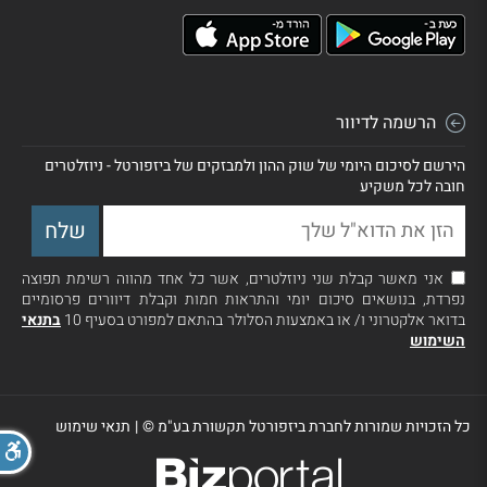
הרשמה לדיוור
הירשם לסיכום היומי של שוק ההון ולמבזקים של ביזפורטל - ניוזלטרים
חובה לכל משקיע
אני מאשר קבלת שני ניוזלטרים, אשר כל אחד מהווה רשימת תפוצה
נפרדת, בנושאים סיכום יומי והתראות חמות וקבלת דיוורים פרסומיים
בדואר אלקטרוני ו/ או באמצעות הסלולר בהתאם למפורט בסעיף 10
בתנאי
השימוש
כל הזכויות שמורות לחברת ביזפורטל תקשורת בע"מ ©
|
תנאי שימוש