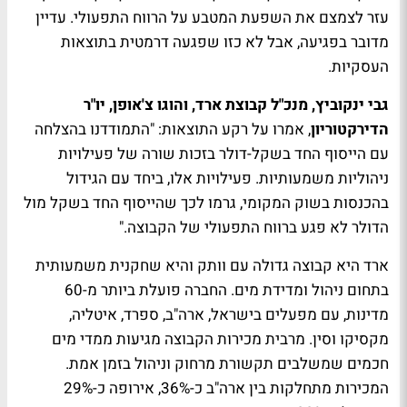
עזר לצמצם את השפעת המטבע על הרווח התפעולי. עדיין
מדובר בפגיעה, אבל לא כזו שפגעה דרמטית בתוצאות
העסקיות.
גבי ינקוביץ, מנכ"ל קבוצת ארד, והוגו צ'אופן, יו"ר
הדירקטוריון
, אמרו על רקע התוצאות: "התמודדנו בהצלחה
עם הייסוף החד בשקל-דולר בזכות שורה של פעילויות
ניהוליות משמעותיות. פעילויות אלו, ביחד עם הגידול
בהכנסות בשוק המקומי, גרמו לכך שהייסוף החד בשקל מול
הדולר לא פגע ברווח התפעולי של הקבוצה."
ארד היא קבוצה גדולה עם וותק והיא שחקנית משמעותית
בתחום ניהול ומדידת מים. החברה פועלת ביותר מ-60
מדינות, עם מפעלים בישראל, ארה"ב, ספרד, איטליה,
מקסיקו וסין. מרבית מכירות הקבוצה מגיעות ממדי מים
חכמים שמשלבים תקשורת מרחוק וניהול בזמן אמת.
המכירות מתחלקות בין ארה"ב כ-36%, אירופה כ-29%