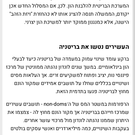
המערכת הבריטית להלבנת הון. לכן, אם המסלול החדש אכן
יקודם, הממשלה תנסה להציג אותו לא כהחזרת "ויזת הזהב"
הישנה, אלא כמנגנון ממוקד יותר למשיכת הון יצרני.
העשירים נטשו את בריטניה
ברקע עומד שינוי עמוק במעמדה של בריטניה כיעד לבעלי
הון בינלאומיים. במשך שנים לונדון נהנתה ממוניטין של מרכז
פיננסי נוח, יציב ופתוח למשקיעים זרים. אך העלאות מסים
ושינויים בכללים שחלו על תושבים אמידים שמקור הונם
מחוץ לבריטניה פגעו בתדמית הזאת.
הרפורמות במשטר המס של ה־non-doms - תושבים עשירים
שמרכז חייהם בבריטניה אך מקור הונם מחוץ לה - צמצמו את
היתרון שממנו נהנתה לונדון מול מרכזי עושר אחרים.
בעקבות השינויים, כמה מיליארדרים ואנשי עסקים בולטים