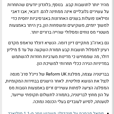
מהיר יותר לתושבות קבע. בנוסף, בלונדון יודעים שהתחרות
על עשירים גלובליים אינה ממתינה להם. דובאי, אבו דאבי
ומילאנו פועלות בשנים האחרונות באגרסיביות יחסית כדי
למשוך יזמים, משקיעים ומשפחות הון, בין היתר באמצעות
משטרי מס נוחים ומסלולי שהייה ברורים יותר.
גם בארה"ב מתקיים דיון דומה. הנשיא דונלד טראמפ מקדם
רעיון למסלול תושבות קבע תמורת השקעה של עד 5 מיליון
דולר, מה שממחיש כי מדינות מערביות חוזרות להשתמש
במדיניות הגירה ככלי תחרותי למשיכת הון.
בבריטניה עצמה, מפלגת Reform UK של נייג'ל פרג' מנסה
לנצל את הנושא פוליטית. לאחר הישגים בבחירות המקומיות,
המפלגה הציעה לפתות עשירים זרים באמצעות הטבות מס
על הון מחוץ לבריטניה, בתמורה לתשלום תקופתי שייועד,
לטענתה, לסיוע לעובדים בעלי הכנסה נמוכה.
פתאל מהמרת על פיקדילי: תשקיע יותר מ-1.1 מיליארד