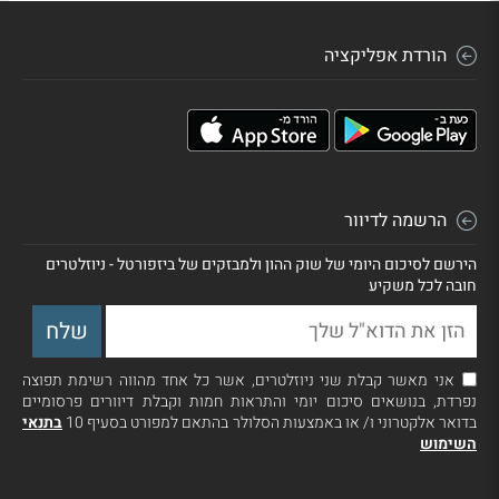
הורדת אפליקציה
הרשמה לדיוור
הירשם לסיכום היומי של שוק ההון ולמבזקים של ביזפורטל - ניוזלטרים
חובה לכל משקיע
אני מאשר קבלת שני ניוזלטרים, אשר כל אחד מהווה רשימת תפוצה
נפרדת, בנושאים סיכום יומי והתראות חמות וקבלת דיוורים פרסומיים
בדואר אלקטרוני ו/ או באמצעות הסלולר בהתאם למפורט בסעיף 10
בתנאי
השימוש