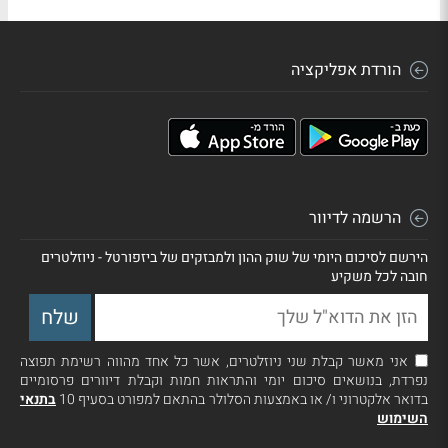
הורדת אפליקציה
הרשמה לדיוור
הירשם לסיכום היומי של שוק ההון ולמבזקים של ביזפורטל - ניוזלטרים
חובה לכל משקיע
אני מאשר קבלת שני ניוזלטרים, אשר כל אחד מהווה רשימת תפוצה
נפרדת, בנושאים סיכום יומי והתראות חמות וקבלת דיוורים פרסומיים
בדואר אלקטרוני ו/ או באמצעות הסלולר בהתאם למפורט בסעיף 10
בתנאי
השימוש