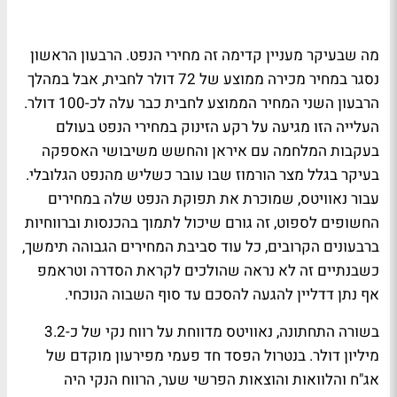
מה שבעיקר מעניין קדימה זה מחירי הנפט. הרבעון הראשון
נסגר במחיר מכירה ממוצע של 72 דולר לחבית, אבל במהלך
הרבעון השני המחיר הממוצע לחבית כבר עלה לכ-100 דולר.
העלייה הזו מגיעה על רקע הזינוק במחירי הנפט בעולם
בעקבות המלחמה עם איראן והחשש משיבושי האספקה
בעיקר בגלל מצר הורמוז שבו עובר כשליש מהנפט הגלובלי.
עבור נאוויטס, שמוכרת את תפוקת הנפט שלה במחירים
החשופים לספוט, זה גורם שיכול לתמוך בהכנסות וברווחיות
ברבעונים הקרובים, כל עוד סביבת המחירים הגבוהה תימשך,
כשבנתיים זה לא נראה שהולכים לקראת הסדרה וטראמפ
אף נתן דדליין להגעה להסכם עד סוף השבוה הנוכחי.
בשורה התחתונה, נאוויטס מדווחת על רווח נקי של כ-3.2
מיליון דולר. בנטרול הפסד חד פעמי מפירעון מוקדם של
אג"ח והלוואות והוצאות הפרשי שער, הרווח הנקי היה