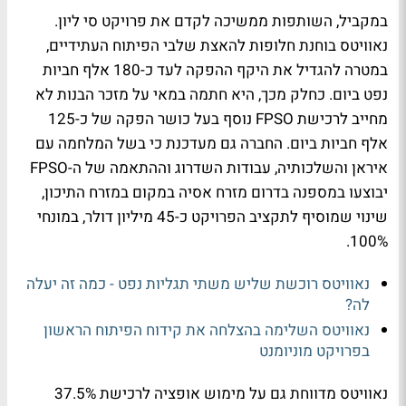
במקביל, השותפות ממשיכה לקדם את פרויקט סי ליון.
נאוויטס בוחנת חלופות להאצת שלבי הפיתוח העתידיים,
במטרה להגדיל את היקף ההפקה לעד כ-180 אלף חביות
נפט ביום. כחלק מכך, היא חתמה במאי על מזכר הבנות לא
מחייב לרכישת FPSO נוסף בעל כושר הפקה של כ-125
אלף חביות ביום. החברה גם מעדכנת כי בשל המלחמה עם
איראן והשלכותיה, עבודות השדרוג וההתאמה של ה-FPSO
יבוצעו במספנה בדרום מזרח אסיה במקום במזרח התיכון,
שינוי שמוסיף לתקציב הפרויקט כ-45 מיליון דולר, במונחי
100%.
נאוויטס רוכשת שליש משתי תגליות נפט - כמה זה יעלה
לה?
נאוויטס השלימה בהצלחה את קידוח הפיתוח הראשון
בפרויקט מוניומנט
נאוויטס מדווחת גם על מימוש אופציה לרכישת 37.5%