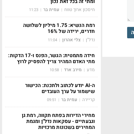
ומתי זה בכל זאת נכון
חיסכון ארוך טווח
עמית בר
11:23
|
|
רמת הנשיא: 1.75 מיליון לשלושה
חדרים, ירידה של 16%
ה
נדל"ן
צלי אהרון
11:04
|
|
חידה מתמטית: הגשר, הפנס ו-17 הדקות:
מתי האדם המהיר צריך להפסיק לרוץ
מדע
מירב ארד
10:58
|
|
ה-AI יודע לכתוב ולתכנת: הכישור
שישמור על ערך העובדים
קריירה
עמית בר
09:51
|
|
מחירי הדירות בפתח תקווה, רמת גן
וגבעתיים - עסקאות נדל"ן ומגמת
המחירים בשכונות מרכזיות