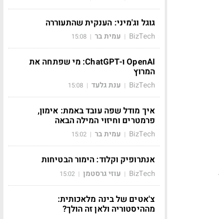
גוגל וג'מיני: הענקית שהתעוררה
BizTech
עמית בר
15:08
|
|
OpenAI ו-ChatGPT: מי שפתחה את
המרוץ
BizTech
ענת גלעד
15:08
|
|
איך מודל שפה עובד באמת: אימון,
פרמטרים וחיזוי המילה הבאה
BizTech
עמית בר
15:02
|
|
אנתרופיק וקלוד: הימור הבטיחות
BizTech
עוזי גרסטמן
15:02
|
|
צ'אטים של בינה מלאכותית:
מההיסטוריה ולאן זה הולך?