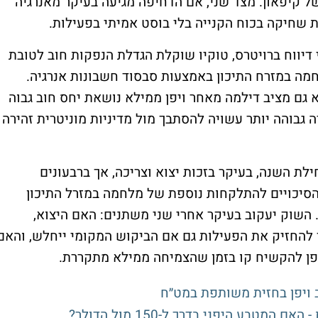
ל קיפאון. מצד שני, אם הדחיפה מגיעה בעיקר מאנרגיה
ת שחיקה בכוח הקנייה בלי בוסט אמיתי בפעילות.
דיווח ברויטרס, טוקיו שוקלת הגדלת הנפקות חוב לטובת
מה במזרח התיכון באמצעות סבסוד חשבונות אנרגיה.
א גם מציב דילמה מאחר ויפן ממילא נושאת יחס חוב גבוה
גבוהה יותר עשויה להסתבך מול מדיניות מוניטרית זהירה
ת השנה, בעיקר בזכות יצוא וצריכה, אך ברבעונים
הסיכויים להתלקחות נוספת של מלחמה במזרל התיכון
 השוק יעקוב בעיקר אחרי שני משתנים: האם היצוא,
ך להחזיק את הפעילות גם אם הביקוש המקומי ייחלש, והאם
פן להקשיח קו בזמן שהצמיחה ממילא מתקררת.
 ויפן בחזית משותפת במט״ח
טבע היפני בדרך ל-150 מול הדולר?