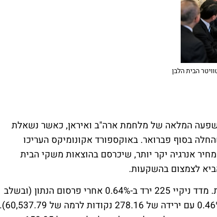
ויטר הבית הלבן
ההשפעה המלאה של מלחמת ארה"ב ואיראן, כאשר נשאלת
לה בסוף פברואר. באוקספורד אקונומיקס העריכו
יר אנרגיה יקר יותר, שיכרסם בהוצאות משקי הבית
הביא לצמצום בהשקעות.
התגובה המיידית בשוק המקומי הייתה מסויגת. מדד ניקיי 225 ירד ב-0.64% אחרי פרסום הנתון (ובשלב
נוסף של המסחר הופיע גם שינוי של מינוס 0.46% עם ירידה של 278.16 נקודות לרמה של 7.79