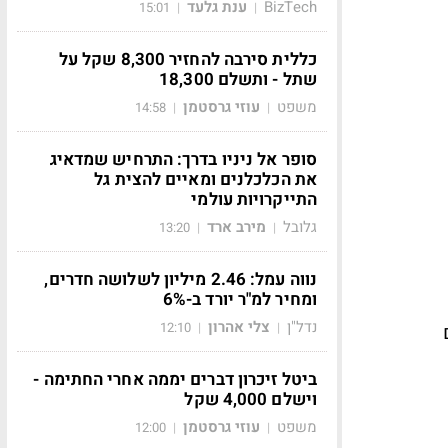
BizTech
ענת גלעד
15:01
|
|
כללית סירבה להחזיר 8,300 שקל על
שתל - ותשלם 18,300
משפט
עוזי גרסטמן
14:58
|
|
סופר אל ניניו בדרך: התרחיש שמדאיג
את הכלכלנים ומאיים להצית גל
התייקרויות עולמי
גלובל
מירב ארד
13:20
|
|
נווה עמל: 2.46 מיליון לשלושה חדרים,
ומחיר למ"ר יורד ב-6%
נדל"ן
צלי אהרון
12:10
|
|
ביטל זיכרון דברים יממה אחרי החתימה -
וישלם 4,000 שקל
משפט
עוזי גרסטמן
12:00
|
|