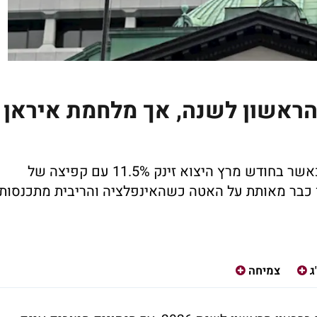
 הראשון לשנה, אך מלחמת איראן
התמ"ג עלה בקצב שנתי של 2.1% לרבעון, כאשר בחודש מרץ היצוא זינק 11.5% עם קפיצה של
ק יפן כבר מאותת על האטה כשהאינפלציה והריבית מתכנסות
ג
צמיחה