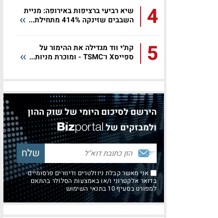
4
שיא רביעי ברציפות באירופה: מניית
השבבים שזינקה 414% מתחילת...
5
קת׳י ווד מגדילה את ההימור על
ספייסX ו־TSMC - ומוכרת מניות...
הירשם לסיכום היומי של שוק ההון
ולמבזקים של
אני מאשר קבלת ניוזלטרים ודיוורים פרסומיים
בדואר אלקטרוני ו/או באמצעות הסלולר בהתאם
למפורט בסעיף 10 בתנאי השימוש