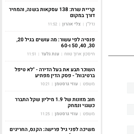
קריית שרת: 138 עסקאות בשנה, והמחיר
דורך במקום
נדל"ן
צלי אהרון
11:52
|
|
פנסיה לפי עשור: מה עושים בגיל 20,
30, 40, 50 ו-60
חיסכון ארוך טווח
ענת גלעד
11:51
|
|
השוכר תבע את בעל הדירה - "לא טיפל
ברטיבות" - פסק הדין מפתיע
משפט
עוזי גרסטמן
10:21
|
|
חוב מזונות של 1.9 מיליון שקל התברר
כשגוי ונמחק
משפט
עוזי גרסטמן
11:25
|
|
משיכה לפני גיל פרישה: הקנס, החריגים