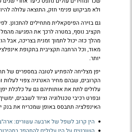
שכר ומחירים עולים נתפס כיעד אחרי שנים ש
ולא מביקוש פנימי חזק, התוצאה עלולה להיו
גם בזירה הפיסקאלית מתחילים להתכונן. לפי 
תקציב נוסף, במטרה לרכך את הפגיעה מהמלח
מהלך כזה יכול לתמוך זמנית בצריכה, אבל הו
מאוד, וכל הרחבה תקציבית בתקופת אינפלציה 
יותר.
יפן מצליחה להפתיע לטובה במספרים של תחיל
הקרובים, שבהם מחיר האנרגיה צפוי לעלות ו
עלולים לתת את אותותיהם גם על כלכלת יפן.
ובפרט רכיבי טכנולוגיה וציוד לשבבים, ימשי
האינפלציה תתבסס באופן שמכריח את בנק י
הין קרוב לשפל של ארבעה עשורים: ארה״ב
השורטים על הין עלולים להתהפך במהירות - האם המ