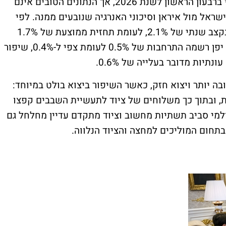
הכלכלה היפנית מציגה צמיחה מהירה מהצפוי ברבעון הראשון לשנת 2026, אך הנתונים הטובים אינם
אל מול איראן וסיכוני האנרגיה שנובעים ממנה. לפי
נתוני הממשלה, התוצר המקומי הגולמי עלה בקצב שנתי של 2.1%, לעומת תחזית ממוצעת של 1.7%
ולמול 1.3% ברבעון הקודם. במדידה רבעונית, יפן רשמה התרחבות של 0.5% לעומת צפי ל-0.4%, שיפור
ה יותר ויצוא חזק, כאשר השיפור ביצוא בולט במיוחד:
1 לעומת שנה קודמת, ובתוך כך משלוחים של ציוד לתעשיית השבבים קפצו
העולמי סביב תשתיות מחשוב וציוד מתקדם עדיין מחלחל גם
חום המוליכים למחצה והציוד הנלווה.