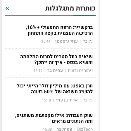
כותרות מתגלגלות
ברקשייר: הרווח התפעולי +16%,
הרכישה העצמית בקצה התחתון
גלובל
עוזי גרסטמן
15:44
|
|
שיאים בוול סטריט למרות המלחמה
והשיא בנפט - איך זה ייתכן?
ניתוחים ודעות
עמית בר
15:19
|
|
וורן באפט: עם מיליון דולר הייתי יכול
להשיג תשואה של 50% בשנה
גלובל
אדיר בן עמי
15:18
|
|
שוק העבודה: אילו מקצועות משתנים,
ומה הנתונים מראים
60,53).
BizTech
עמית בר
15:08
|
|