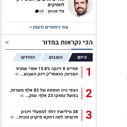
לוותיקים
|
צלי אהרון
(4)
עוד ניתוחים ודעות
הכי נקראות במדור
היום
השבוע
החודש
1
ספייס X זינקה 15.8% אחרי שחרור
המניות; הנאסד״ק זינק השבוע...
2
הצפי היה תוספת של 83 אלף משרות,
בפועל נמחקו 23 אלף: שוק...
3
38 מיליארד דולר למפעלי זיכרון
חדשים: למה דווקא מיקרון נהנית...