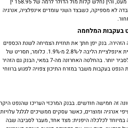
תשואת האג"ח הממשלתית ל-10 שנים עלתה מעט, והין נחלש קלות מול הדולר לרמה של 158.95 ין
דה לא מספיקה, כשבצד השני עומדים אינפלציה, אנרגיה
חור.
ט בעקבות המלחמה
 הזהירה. בנק יפן חתך את תחזית הצמיחה לשנת הכספים
2026 ל-0.5% מ-1%, ובמקביל העלה את תחזית אינפלציית הליבה ל-2.8% מ-1.9%. כלומר, תסריט של
פחות צמיחה ויותר אינפלציה מתחיל להפוך לסביר יותר. בהחלטה האחרונה מה-7 במאי, הבנק גם הזהיר
הנפט בעקבות משבר במזרח התיכון צפויה לפגוע ברווחי
ונה זה חמישה חודשים. בבנק המרכזי העריכו שהנפט היקר
יפי אנרגיה ומוצרים, כאשר עסקים ממשיכים לגלגל עלויות
ה במיוחד לכלכלה היפנית: מצד אחד, מעבר לסביבה שבה