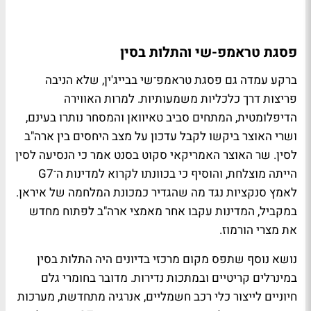
פסגת טראמפ-שי והתלות בסין
ברקע עמדה גם פסגת טראמפ־שי בבייג'ין, שלא הניבה
פריצות דרך כלכליות משמעותיות. למרות האווירה
הדיפלומטית, המתחים סביב טאיוואן והמסחר נותרו בעינם,
ושרי האוצר ביקשו לקבל עדכון על מצב היחסים בין ארה"ב
לסין. שר האוצר האמריקאי סקוט בסנט אמר כי הנסיעה לסין
הייתה מוצלחת, והוסיף כי בכוונתו לקרוא למדינות ה־G7
לאמץ סנקציות נגד מה שהגדיר כמכונת המלחמה של איראן.
במקביל, המדינות עקבו אחר מאמצי ארה"ב לפתוח מחדש
את מצרי הורמוז.
נושא נוסף שתפס מקום מרכזי בדיונים היה התלות בסין
במינרלים קריטיים ובמתכות נדירות. מדובר בחומרי גלם
חיוניים לייצור כלי רכב חשמליים, אנרגיה מתחדשת, מערכות