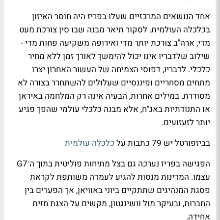
אחד הנושאים המרכזיים שעלו בפריז היה חוסר האיזון
בכלכלה העולמית. לסקור תיאר מבנה שבו סין צורכת מעט
מדי, ארה"ב צורכת יותר מדי ואירופה משקיעה פחות מדי -
שילוב שלדבריו אינו יכול להימשך לאורך זמן ללא מחיר
כלכלי. לדבריו, דפוסי הצמיחה של העשור האחרון יצרו
מתחים מסחריים ופיננסיים שעלולים להשתחרר בצורה לא
מסודרת. במילים אחרות, הבעיה אינה רק המלחמה באיראן
או התנודתיות באג"ח, אלא מבנה כלכלי עולמי שהפך פגיע
יותר לזעזועים.
בביזפורטל יש 79 כתבות על
כלכלה עולמית
הפגישה בפריז נערכה גם בצל מתיחות פוליטית בתוך ה־G7
עצמו. המדינות מנסות להגיע לעמדה משותפת לקראת
פסגת המנהיגים שתתקיים ביוני באוויאן, אך הפערים בין
החברות, ובעיקר מול וושינגטון, מקשים על הצגת חזית
אחידה.