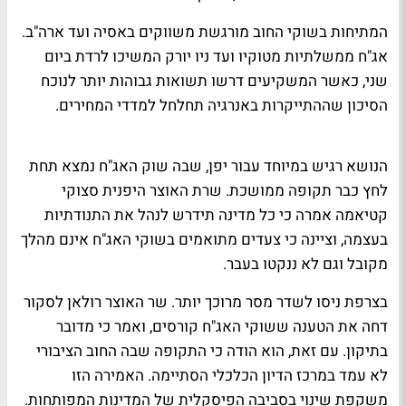
המתיחות בשוקי החוב מורגשת משווקים באסיה ועד ארה"ב.
אג"ח ממשלתיות מטוקיו ועד ניו יורק המשיכו לרדת ביום
שני, כאשר המשקיעים דרשו תשואות גבוהות יותר לנוכח
הסיכון שההתייקרות באנרגיה תחלחל למדדי המחירים.
הנושא רגיש במיוחד עבור יפן, שבה שוק האג"ח נמצא תחת
לחץ כבר תקופה ממושכת. שרת האוצר היפנית סצוקי
קטיאמה אמרה כי כל מדינה תידרש לנהל את התנודתיות
בעצמה, וציינה כי צעדים מתואמים בשוקי האג"ח אינם מהלך
מקובל וגם לא ננקטו בעבר.
בצרפת ניסו לשדר מסר מרוכך יותר. שר האוצר רולאן לסקור
דחה את הטענה ששוקי האג"ח קורסים, ואמר כי מדובר
בתיקון. עם זאת, הוא הודה כי התקופה שבה החוב הציבורי
לא עמד במרכז הדיון הכלכלי הסתיימה. האמירה הזו
משקפת שינוי בסביבה הפיסקלית של המדינות המפותחות.