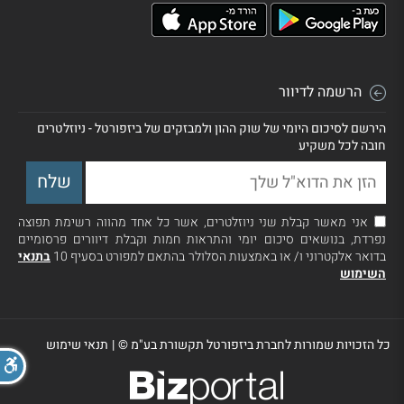
הרשמה לדיוור
הירשם לסיכום היומי של שוק ההון ולמבזקים של ביזפורטל - ניוזלטרים
חובה לכל משקיע
אני מאשר קבלת שני ניוזלטרים, אשר כל אחד מהווה רשימת תפוצה
נפרדת, בנושאים סיכום יומי והתראות חמות וקבלת דיוורים פרסומיים
בדואר אלקטרוני ו/ או באמצעות הסלולר בהתאם למפורט בסעיף 10
בתנאי
השימוש
כל הזכויות שמורות לחברת ביזפורטל תקשורת בע"מ ©
|
תנאי שימוש