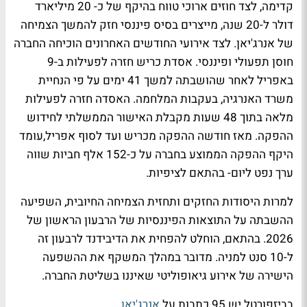
קדימה, לצד חוזים ארוכי טווח בהיקף של כ- 20 מיליארד
דולר ל-20 שנה, מייצרים בסיס פיננסי חזק להמשך הצמיחה
של אנרג'יאן. לצד אירועי החודשים האחרונים הוכיחה החברה
חוסן תפעולי ופיננסי. אסדת כריש חזרה לפעילות ב-9
באפריל לאחר שהושבתה למשך 41 ימים על פי הנחיית
משרד האנרגיה, בעקבות המלחמה. האסדה חזרה לפעילות
מלאה בתוך 48 שעות מקבלת האישור הממשלתי לחידוש
ההפקה. מאז חודשה ההפקה מכריש ועד לסוף אפריל,עומד
היקף ההפקה הממוצע בחברה על כ-152 אלף חביות שווה
ערך נפט ליום- בהתאם לציפיות.
למרות היסודות החזקים ותחזית הצמיחה החיובית, השפיעה
ההשבתה על התוצאות הפיננסיות של הרבעון הראשון של
2026. בהתאם, הוחלט להפחית את הדיבידנד לרבעון זה
ל-10 סנט למניה. מדובר במהלך המשקף את ההשפעה
הישירה של אירוע גיאופוליטי שאיננו בשליטת החברה.
בביזפורטל יש 95 כתבות על
אנרג'יאן