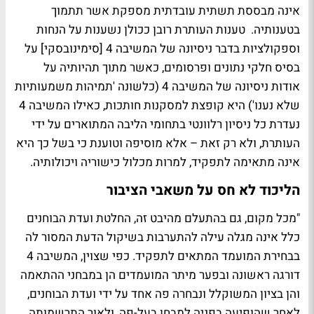
אינה מבססת תשתית עובדתית מספקת אשר תתמוך
בטענותיה.
טענות העותרת רובן ככולן נשענות על הנחות
וספקולציות בדבר ניסיונה של המשיבה 4 [סימינובסקי] על
בסיס חלקי נתונים ופרסומים, כאשר מתוך תהיותיה על
אודות ניסיונה של המשיבה 4 (כלשונה '
תמיהות משמעותיות
שלא נענו')
היא קופצת למסקנות חותכות, כאילו המשיבה 4
נעדרת כל ניסיון רלוונטי בתחומי הליבה המתוארים על ידי
העותרת, ולא רק זאת – אלא מוסיפה וטוענת כי בשל כך היא
אינה מתאימה לתפקיד, למרות מכלול כישוריה ויכולותיה.
הליכוד לא חס על משאבי הציבור
"
מכל מקום, גם בהתעלם מהיבט זה, החלטת ועדת הבוחנים
כלל אינה מגלה עילה להתערבות בשיקול הדעת המסור לה
בבחירת המועמד המתאים לתפקיד. כפי שצוין, המשיבה 4
דורגה ראשונה ובפער מיתר המועמדים
הן במבחני ההתאמה
והן בציון המשוקלל
ונבחרה פה אחד
על ידי ועדת הבוחנים,
לאחר
שהופיעה בפניה למבחן בעל-פה, ולאור התרשמותה