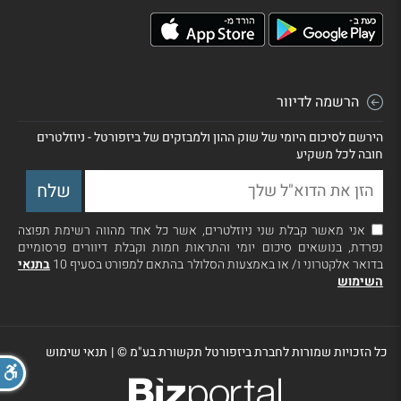
הרשמה לדיוור
הירשם לסיכום היומי של שוק ההון ולמבזקים של ביזפורטל - ניוזלטרים
חובה לכל משקיע
אני מאשר קבלת שני ניוזלטרים, אשר כל אחד מהווה רשימת תפוצה
נפרדת, בנושאים סיכום יומי והתראות חמות וקבלת דיוורים פרסומיים
בדואר אלקטרוני ו/ או באמצעות הסלולר בהתאם למפורט בסעיף 10
בתנאי
השימוש
כל הזכויות שמורות לחברת ביזפורטל תקשורת בע"מ ©
|
תנאי שימוש