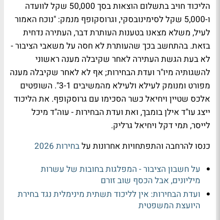
הליכוד חויב בתשלום הוצאות בסך 50,000 שקל לוועדה
ו-5,000 שקל לסימינובסקי, וגרוסקופף מנמק: "
נוכח האמור
לעיל, משלא מצאנו בטענות העותרת דבר, העתירה נדחית
בזאת. בהתחשב בכך שהעותרת לא חסה על משאבי הציבור -
לא בעת הגשת העתירה לאחר שקיבלה מענה ראשוני
להשגותיה מיו"ר ועדת הבחירות; אף לא לאחר שקיבלה מענה
מפורט ומנומק לעילא ולעילא מהמשיבים 3-1". השופטים
אלכס שטיין ויחיאל כשר הסכימו עם גרוסקופף. את הליכוד
ייצג עו"ד אילן בומבך, ואת ועדת הבחירות - עוה"ד מיכל
לייסר, תמי דקל ויחיאל גרליק.
כנסו להרחבה והתפתחויות אחרונות על
בחירות 2026
על חשבון הציבור - המפלגות בחובות של עשרות
מיליונים, אבל הכסף שוב זורם
ועדת הבחירות: אין לליכוד תשתית מינימלית נגד בחירת
היועצת המשפטית