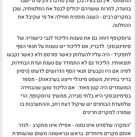
המשפטי. אין גם בעיה בכך שהן סולברג והן עדס ישבו
בוועדה, למרות ששניהם יכולים לבטל את החלטותיה, שכן
במקרים רבים - השגה מופנית תחילה אל מי שקיבל את
ההחלטה.
גרוסקופף דוחה גם את טענות הליכוד לגבי כישוריה של
סימינובסקי. לדבריו, אם לליכוד יש טענות על תנאי הסף
לתפקיד - היה עליו להעלותן כאשר פורסם ולא כאשר נקבעו
תוצאותיו. הליכוד גם לא התמודד עם טענת ועדת הבחירות,
לפיה אם היו נקבעים תנאי הסף הדרושים לדעתו (ניסיון
בדיני בחירות, משפט מינהלי וייצוג בערכאות) - מספר
המועמדים היה קטן מאוד. אם הליכוד טוען שהבחירה
בסימינובסקי היא בלתי סבירה, ממשיך גרוסקופף, הרי
שלוועדת הבוחנים יש שיקול דעת רחב, וההתערבות בו
שמורה למקרים חריגים.
"
המקרה שלפנינו אינו נמנה - אפילו אינו מתקרב - לגדר
אותם מקרים מיוחדים. בראש ובראשונה משום שהעותרת