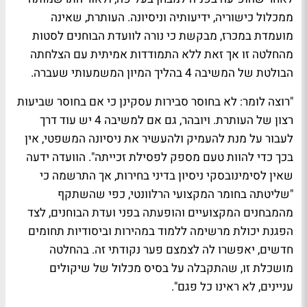
ממכלול כישוריה, ידיעותיה וניסיונה. העותרת, שאינה
מועמדת במכרז, מבקשת כי נורה לוועדת הבוחנים לסטות
מהחלטה זו אך זאת ללא התמודדות אמיתית עם הצלחתה
הבולטת של המשיבה 4 בהליך המיון המשמעותי שעברה
.
"
רוצה לומר: לא בחוסר סבירות עסקינן כי אם בחוסר שביעות
רצון של העותרת. ויובהר, גם אם למשיבה 4 יש עוד דרך
לעבור על מנת להעמיק ולהעשיר את ניסיונה המשפטי, אין
בכך כדי להוות טעם מספק לפסילת זכייתה". הוועדה ידעה
שאין לסימינובסקי ניסיון בדיני בחירות, אך התרשמה כי
"
שליטתה בחומר המקצועי הרלוונטי, כפי שהשתקף
מהמבחנים המקצועיים והופעתה בפני ועדת הבוחנים, לצד
הפגנת יכולת מרשימה ללמוד במהירות וביסודיות תחומים
חדשים, יאפשרו לה לצמצם פער נקודתי זה. בהחלטה
מושכלת זו, שהתקבלה על בסיס מכלול של שיקולים
עניינים, לא ראינו כל פגם".