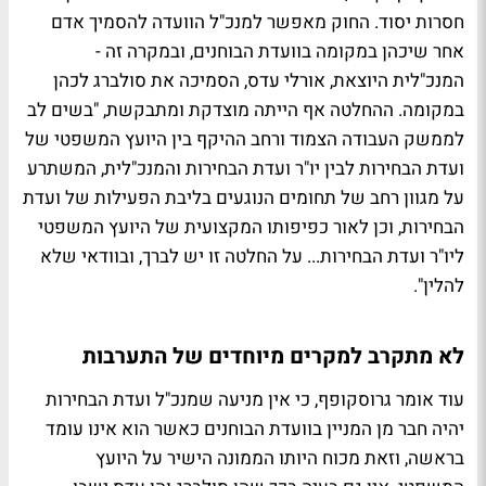
חסרות יסוד. החוק מאפשר למנכ"ל הוועדה להסמיך אדם
אחר שיכהן במקומה בוועדת הבוחנים, ובמקרה זה -
המנכ"לית היוצאת, אורלי עדס, הסמיכה את סולברג לכהן
במקומה. ההחלטה אף הייתה מוצדקת ומתבקשת, "
בשים לב
לממשק העבודה הצמוד ורחב ההיקף בין היועץ המשפטי של
ועדת הבחירות לבין יו"ר ועדת הבחירות והמנכ"לית, המשתרע
על מגוון רחב של תחומים הנוגעים בליבת הפעילות של ועדת
הבחירות, וכן לאור כפיפותו המקצועית של היועץ המשפטי
ליו"ר ועדת הבחירות.
..
על החלטה זו יש לברך, ובוודאי שלא
להלין
".
לא מתקרב למקרים מיוחדים של התערבות
עוד אומר גרוסקופף, כי אין מניעה שמנכ"ל ועדת הבחירות
יהיה חבר מן המניין בוועדת הבוחנים כאשר הוא אינו עומד
בראשה, וזאת מכוח היותו הממונה הישיר על היועץ