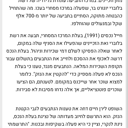
מזון וזכיינים. במרכז התביעה עומדת גלידריה של רשת
בלוברי יוגורט בר, שפעלה במרכז מסחרי בעכו. מה שהתחיל
כהבטחה מתוקה, הסתיים בתביעה של יותר מ-700 אלף
שקל ובמנעולים שהוחלפו.
חייל נכסים (1991), בעלת המרכז המסחרי, תבעה את רשת
בלוברי ואת הזכיינים שהפעילו את הסניף שלה במקום,
לאחר שאלה הפסיקו לשלם דמי שכירות וניהול. בעלת הנכס
דרשה לאכוף את ההסכם ולחייב את הנתבעים בתשלום עבור
תקופת השכירות המלאה. הנתבעים מנגד, טענו כי בעלת
הנכס לא פעלה מספיק כדי "להקטין את הנזק". כלומר
למצוא שוכר אחר שייכנס במקומם. לטענתם, הם הציעו
שוכרים פוטנציאליים, אך אלה נדחו מסיבות לא סבירות.
השופט לירן חיים דחה את טענות הנתבעים לגבי הקטנת
הנזק. הוא התרשם לחיוב מעדותה של נציגת בעלת הנכס,
נינת לנקרי, וציין כי היא פעלה בשקיפות ובכנות. "התרשמתי