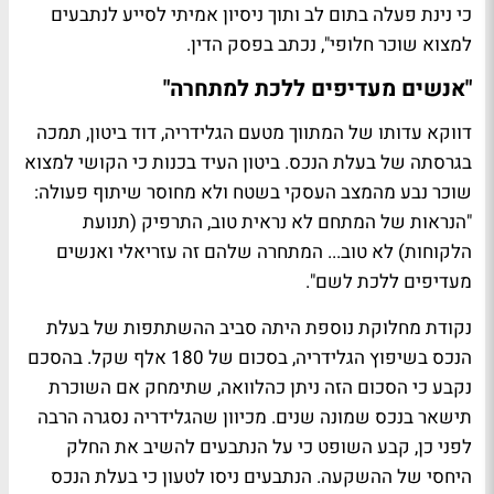
כי נינת פעלה בתום לב ותוך ניסיון אמיתי לסייע לנתבעים
למצוא שוכר חלופי", נכתב בפסק הדין.
"אנשים מעדיפים ללכת למתחרה"
דווקא עדותו של המתווך מטעם הגלידריה, דוד ביטון, תמכה
בגרסתה של בעלת הנכס. ביטון העיד בכנות כי הקושי למצוא
שוכר נבע מהמצב העסקי בשטח ולא מחוסר שיתוף פעולה:
"הנראות של המתחם לא נראית טוב, התרפיק (תנועת
הלקוחות) לא טוב... המתחרה שלהם זה עזריאלי ואנשים
מעדיפים ללכת לשם".
נקודת מחלוקת נוספת היתה סביב ההשתתפות של בעלת
הנכס בשיפוץ הגלידריה, בסכום של 180 אלף שקל. בהסכם
נקבע כי הסכום הזה ניתן כהלוואה, שתימחק אם השוכרת
תישאר בנכס שמונה שנים. מכיוון שהגלידריה נסגרה הרבה
לפני כן, קבע השופט כי על הנתבעים להשיב את החלק
היחסי של ההשקעה. הנתבעים ניסו לטעון כי בעלת הנכס