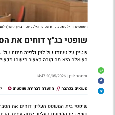
השופטים יחיאל כשר, עופר גרוסקופף ואלכס שטיין בדיון היום (צילום
שופטי בג"ץ דוחים את הסב
שטיין על טענתו של לוין ולפיה מינויו של
השאלה היא מה קורה כאשר מישהו מכשיל א
איתמר לוין
20/05/2026 14:47
|
נושאים בכתבה
הוועדה לבחירת שופטים
י
שופטי בית המשפט העליון דוחים את הסברי
נשיא בית המשפט העליון, יצחק עמית. הדיון