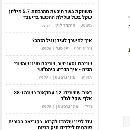
משווקת בשר תובעת מהרבנות 5.7 מיליון
שקל בשל שלילת ההכשר בדיעבד
משפט
איתמר לוין
09:27
|
|
איך להיערך לעידן וגיל הזהב?
ניתוח טכני
זיו סגל
09:26
|
|
שניהם נסעו ישר, שניהם טענו שהשני
הגיח - איך הכריע ביהמ"ש?
משפט
עוזי גרסטמן
09:25
|
|
נאות שושנים: 12 עסקאות בשנה ו-38
אלף שקל למ"ר
נדל"ן
עוזי גרסטמן
09:25
|
|
עוד לפני שלמדו לקרוא: בקוריאה ההורים
פותחים לילדים תיק מניות