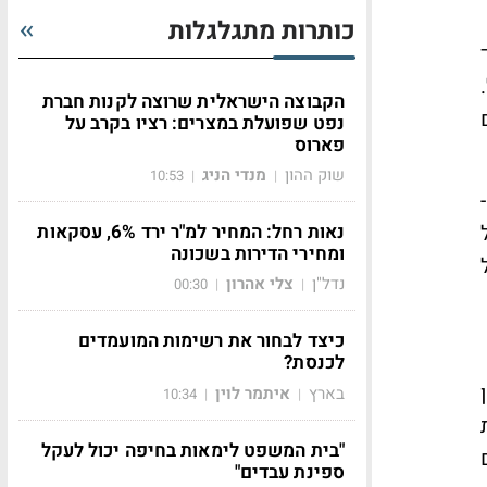
כותרות מתגלגלות
הקבוצה הישראלית שרוצה לקנות חברת
נפט שפועלת במצרים: רציו בקרב על
פארוס
שוק ההון
מנדי הניג
10:53
|
|
נאות רחל: המחיר למ"ר ירד 6%, עסקאות
ומחירי הדירות בשכונה
נדל"ן
צלי אהרון
00:30
|
|
כיצד לבחור את רשימות המועמדים
לכנסת?
בארץ
איתמר לוין
10:34
|
|
"בית המשפט לימאות בחיפה יכול לעקל
ספינת עבדים"