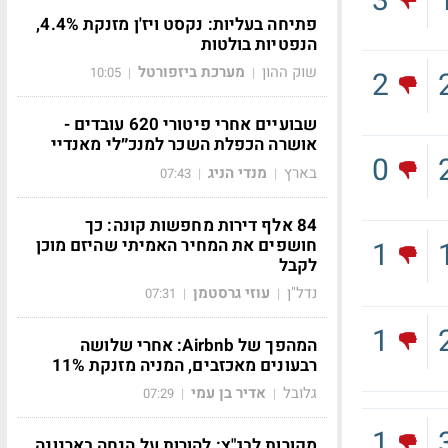
3
פתיחה בעליות: נקסט ויז'ן מזנקת 4.4%,
הנפטיות בולטות
שוק ההון
מערכת ביזפורטל
10:05
|
|
2
שבועיים אחרי פיטורי 620 עובדים -
אושרה הכפלת השכר למנכ״לי מאנדיי
0
בארץ
מנדי הניג
07:43
|
|
84 אלף דירות מחפשות קונה: כך
חושפים את המחיר האמיתי שהיזם מוכן
1
לקבל
נדל"ן
עוזי גרסטמן
07:31
|
|
1
המהפך של Airbnb: אחרי שלושה
רבעונים מאכזבים, המניה מזנקת 11%
גלובל
אדיר בן עמי
07:29
|
|
1
מקורות לבג"ץ: להורות על הנחה בארנונה