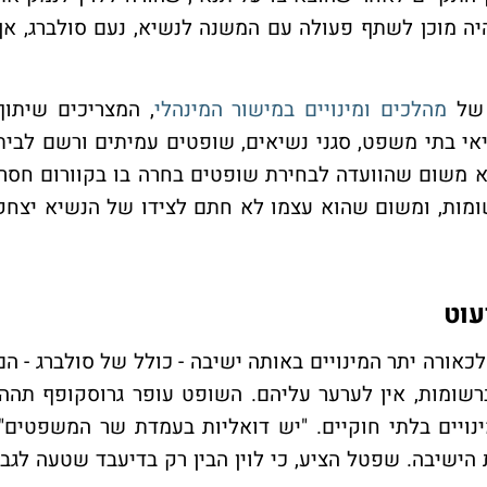
יהיה מוכן לשתף פעולה עם המשנה לנשיא, נעם סולברג, אך
 של
מהלכים ומינויים במישור המינהלי
, המצריכים שיתוף
יאי בתי משפט, סגני נשיאים, שופטים עמיתים ורשם לבית
שיא משום שהוועדה לבחירת שופטים בחרה בו בקוורום חסר,
מות, ומשום שהוא עצמו לא חתם לצידו של הנשיא יצחק
עוט
 לכאורה יתר המינויים באותה ישיבה - כולל של סולברג - הם
רשומות, אין לערער עליהם. השופט עופר גרוסקופף תהה,
נויים בלתי חוקיים. "יש דואליות בעמדת שר המשפטים",
ת הישיבה. שפטל הציע, כי לוין הבין רק בדיעבד שטעה לגבי