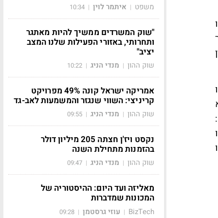
משפט
איתמר לוין
10:34
|
|
"שוק המשרדים ממשיך להיות מאתגר
ותחרותי, באזורי הפעילות שלנו המצב
יציב"
שוק ההון
מנדי הניג
10:22
|
|
אמריקה ישראל קונה 49% מפרויקט
קריניצי: השווי שנגזר והמשמעות לאב-גד
שוק ההון
מנדי הניג
09:55
|
|
נקסט ויז'ן חצתה 205 מיליון דולר
בהזמנות מתחילת השנה
שוק ההון
מנדי הניג
09:47
|
|
מאליזה ועד היום: ההיסטוריה של
המכונות שמדברות
BizTech
עוזי גרסטמן
09:28
|
|