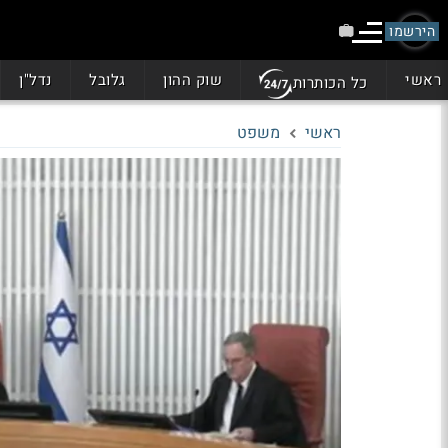
הירשמו
ראשי
שוק ההון
גלובל
נדל"ן
כל הכותרות
ראשי
משפט