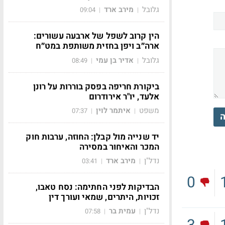
גלובל
מירב ארד
09:04
|
|
הין קרוב לשפל של ארבעה עשורים:
ארה״ב ויפן בחזית משותפת במט״ח
גלובל
אדיר בן עמי
08:49
|
|
ביקורת חריפה בפסק בוררות על רונן
אלעד, יו"ר אירודרום
משפט
איתמר לוין
07:37
|
|
ה
יד שנייה מול קבלן: החוזה, ערבות חוק
המכר והאיחור במסירה
נדל"ן
מירב ארד
03:41
|
|
0
הבדיקות לפני החתימה: נסח טאבו,
זכויות, היתרים, שמאי ועורך דין
נדל"ן
עמית בר
07:58
|
|