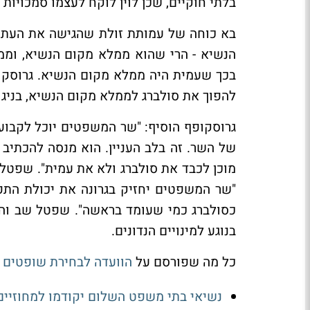
בלתי חוקיים, שכן לוין לוקח לעצמו סמכויות
בא כוחה של עמותת זולת שהגישה את העתירה,
הנשיא - הרי שהוא ממלא מקום הנשיא, וממילא
בכך שעמית היה ממלא מקום הנשיא. גרוסקופף
להפוך את סולברג לממלא מקום הנשיא, בניג
גרוסקופף הוסיף: "שר המשפטים יוכל לקבו
של השר. זה בלב העניין. הוא מנסה להכתי
מוכן לכבד את סולברג ולא את עמית". שפטל 
"שר המשפטים יחזיק בגרונה את יכולת הת
כסולברג כמי שעומד בראשה". שפטל שב והכ
בנוגע למינויים הנדונים.
כל מה שפורסם על
הוועדה לבחירת שופטים
מ
נשיאי בתי משפט השלום יקודמו למחוזיים