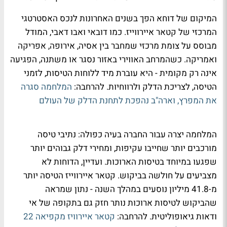
המיקום של דוחא הפך בשנים האחרונות לנכס האסטרטגי
המרכזי של קטאר איירווייז. כמו דובאי ואבו דאבי, המודל
מבוסס על צומת מרכזי שמחבר בין אסיה, אירופה, אפריקה
ואמריקה. כשהמרחב האווירי באזור נסגר או משתנה, הפגיעה
אינה רק מקומית - היא עוברת מיד ללוחות הטיסות, לזמני
הטיסה, לצריכת הדלק ולרווחיות. להרחבה:
המלחמה סגרה
את המפרץ, וארה"ב נהפכת לתחנת הדלק של העולם
המלחמה יצרה עבור החברה בעיה כפולה: נתיבי טיסה
מורכבים יותר שחייבו עקיפות, ומחירי דלק גבוהים יותר
שפגעו במיוחד בטיסות הארוכות. ועדיין, הדוחות לא
מצביעים על חולשה בביקוש. קטאר איירווייז הטיסה יותר
מ-41.8 מיליון נוסעים במהלך השנה - נתון שמראה
שהביקוש לטיסות ארוכות נותר חזק גם בתקופה של אי
ודאות גיאופוליטית. להרחבה:
קטאר איירוויז מקפיאה 22