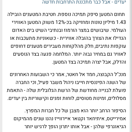
יעדים - אבל כבר מתכננת התרחבות חדשה
תחום המטען סיפק תמיכה נוספת. חטיבת המטענים הובילה
1.43 מיליון טונות ומחזיקה בכ-12% משוק המטען האווירי
העולמי. שיבושים במצר הורמוז ובנתיבי השיט בים האדום
הגדילו את הצורך בהובלה אווירית - כשאוניות מתעכבות או
עוקפות נתיבים, חלק מהלקוחות מעבירים מטענים דחופים
לאוויר גם במחיר גבוה יותר. המלחמה פגעה בצד הנוסעים
והדלק, אבל יצרה תמיכה בצד המטען.
מנכ"ל הקבוצה, חמד אל חאטר, אמר כי השבועות האחרונים
של השנה הפיננסית חייבו ניהול משבר פעיל, וכי החברה
פועלת לבנייה מחודשת של הרשת הגלובלית שלה - התאמת
מסלולים, זמינות מטוסים, לוחות זמנים וקישוריות בין יעדים.
הסיפור הרחב יותר הוא מצבן של כל חברות המפרץ.
אמירייטס, איתיחאד וקטאר איירווייז נהנו שנים מהמיקום
הגיאוגרפי שלהן - אבל אותו יתרון הופך לרגיש יותר