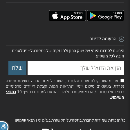
הרשמה לדיוור
הירשם לסיכום היומי של שוק ההון ולמבזקים של ביזפורטל - ניוזלטרים
חובה לכל משקיע
אני מאשר קבלת שני ניוזלטרים, אשר כל אחד מהווה רשימת תפוצה
נפרדת, בנושאים סיכום יומי והתראות חמות וקבלת דיוורים פרסומיים
בדואר אלקטרוני ו/ או באמצעות הסלולר בהתאם למפורט בסעיף 10
בתנאי
השימוש
כל הזכויות שמורות לחברת ביזפורטל תקשורת בע"מ ©
|
תנאי שימוש