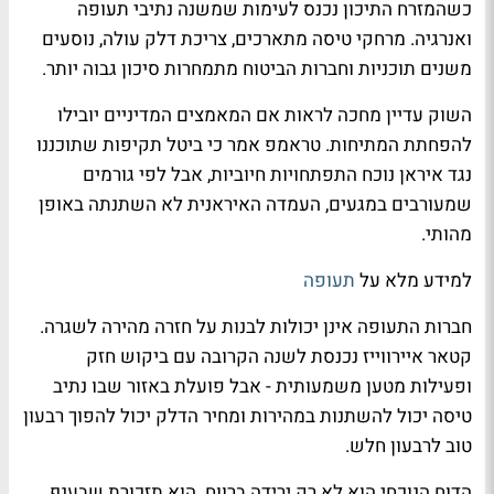
כשהמזרח התיכון נכנס לעימות שמשנה נתיבי תעופה
ואנרגיה. מרחקי טיסה מתארכים, צריכת דלק עולה, נוסעים
משנים תוכניות וחברות הביטוח מתמחרות סיכון גבוה יותר.
השוק עדיין מחכה לראות אם המאמצים המדיניים יובילו
להפחתת המתיחות. טראמפ אמר כי ביטל תקיפות שתוכננו
נגד איראן נוכח התפתחויות חיוביות, אבל לפי גורמים
שמעורבים במגעים, העמדה האיראנית לא השתנתה באופן
מהותי.
למידע מלא על
תעופה
חברות התעופה אינן יכולות לבנות על חזרה מהירה לשגרה.
קטאר איירווייז נכנסת לשנה הקרובה עם ביקוש חזק
ופעילות מטען משמעותית - אבל פועלת באזור שבו נתיב
טיסה יכול להשתנות במהירות ומחיר הדלק יכול להפוך רבעון
טוב לרבעון חלש.
הדוח הנוכחי הוא לא רק ירידה ברווח. הוא תזכורת שבענף