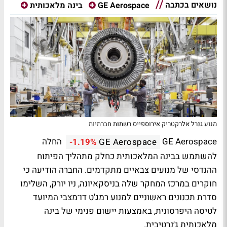
נושאים בכתבה
GE Aerospace
בינה מלאכותית
מנוע גנרל אלרקטריק אירוספייס רשתות חברתיות
GE Aerospace
החלה
-1.19%
GE Aerospace
להשתמש בבינה המלאכותית כחלק מתהליך הפיתוח
ההנדסי של מנועים צבאיים מתקדמים. החברה הודיעה כי
חוקרים במרכז המחקר שלה בניסקאיונה, ניו יורק, השלימו
סדרת תכנונים ראשוניים למנוע רמג'ט דו־מצבי המיועד
לטיסה היפרסונית, באמצעות יישום פנימי של בינה
מלאכותית ג׳נרטיבית.