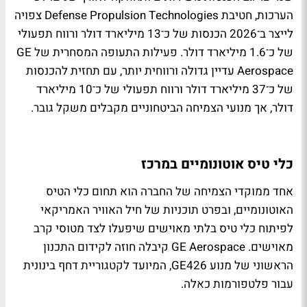
הערכות, חטיבת Defense Propulsion Technologies צפויה
לייצר ב־2026 הכנסות של כ־13 מיליארד דולר ורווח תפעולי
של כ־1.6 מיליארד דולר. פעילות התעופה המסחרית של GE
Aerospace עדיין גדולה ורווחית יותר, עם תחזית להכנסות
של כ־37 מיליארד דולר ורווח תפעולי של כ־10 מיליארד
דולר, אך מנועי הצמיחה הביטחוניים מקבלים משקל גובר.
כלי טיס אוטונומיים במרכז
אחד ממוקדי הצמיחה של החברה הוא תחום כלי הטיס
האוטונומיים, ובפרט תוכניות של חיל האוויר האמריקאי
לפיתוח כלי טיס בלתי מאוישים שיפעלו לצד מטוסי קרב
מאוישים. GE Aerospace קיבלה חוזה לקידום התכנון
הראשוני של מנוע GE426, המיועד לקטגוריית דחף בינונית
עבור פלטפורמות כאלה.