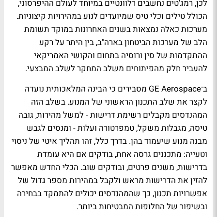
לכן, רמג'טים נחשבים רלוונטיים במיוחד לעולם ההיפרסוני,
הכולל טילים וכלי טיס שמיועדים לנוע במהירויות קיצוניות.
מערכות כאלה נמצאות בשנים האחרונות במוקד תשומת
הלב של מערכות הביטחון בארה"ב, בין היתר על רקע
ההתקדמות של סין ורוסיה בתחום והקושי האמריקאי
להעביר חלק מהפיתוחים משלב המחקר לשלב המבצעי.
ב־GE Aerospace מסבירים כי הבינה המלאכותית נועדה
לקצר את שלב התכנון הראשוני של המנוע. בשלב הזה
המהנדסים מקבלים רשימת דרישות - למשל מהירות, גובה
טיסה, מגבלות משקל, טמפרטורה ועלות - ומנסים לגבש
מבנה מנוע שיעמוד בהן. בדרך כלל, זהו תהליך איטי של ניסוי
וטעייה: מתכננים גרסה אחת, בודקים אם היא עומדת
בדרישות, משנים פרטים, ובודקים שוב. הכלי החדש מאפשר
להזין את הדרישות מראש ולקבל במהירות מספר גדול של
אפשרויות תכנון, כך שהמהנדסים יכולים להתמקד בבחירה
ובשיפור של החלופות המבטיחות ביותר.