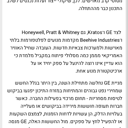
מטוסי קרב מאוישים. לכן, שיקולי ייצור ועלות נכנסים לשלב
התכנון כבר מההתחלה.
לצד GE ו־Kratos, גם Honeywell, Pratt & Whitney
ו־Beehive Industries מקדמות מנועים לפלטפורמות בלתי
מאוישות ולמערכות צבאיות חדשות. העובדה שחיל האוויר
האמריקאי מממן כמה מסלולי פיתוח במקביל מלמדת כי
הוא עדיין אינו רוצה להינעל על ספק יחיד או על
ארכיטקטורת מנוע אחת.
מניית GE נחלשה מתחילת השנה, בין היתר בגלל החשש
שמחירי נפט גבוהים והמתיחות במזרח התיכון יפגעו בביקוש
לטיסות מסחריות - תחום מרכזי בפעילות החברה. כאשר
חברות תעופה חוששות מירידה בביקושים או מעלייה
בעלויות הדלק, הן עשויות לדחות הזמנות, לצמצם השקעות
או להפעיל לחץ על ספקים. מול החששות האלה, GE מנסה