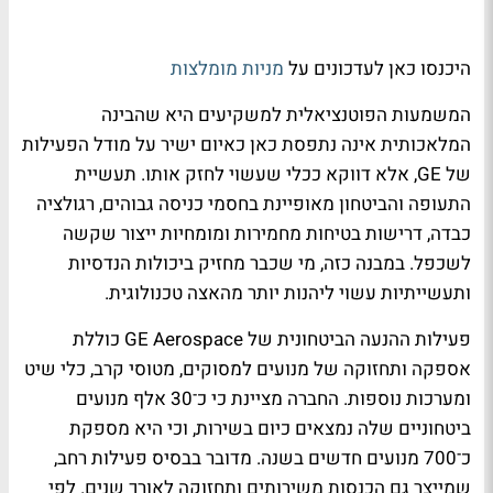
היכנסו כאן לעדכונים על
מניות מומלצות
המשמעות הפוטנציאלית למשקיעים היא שהבינה
המלאכותית אינה נתפסת כאן כאיום ישיר על מודל הפעילות
של GE, אלא דווקא ככלי שעשוי לחזק אותו. תעשיית
התעופה והביטחון מאופיינת בחסמי כניסה גבוהים, רגולציה
כבדה, דרישות בטיחות מחמירות ומומחיות ייצור שקשה
לשכפל. במבנה כזה, מי שכבר מחזיק ביכולות הנדסיות
ותעשייתיות עשוי ליהנות יותר מהאצה טכנולוגית.
פעילות ההנעה הביטחונית של GE Aerospace כוללת
אספקה ותחזוקה של מנועים למסוקים, מטוסי קרב, כלי שיט
ומערכות נוספות. החברה מציינת כי כ־30 אלף מנועים
ביטחוניים שלה נמצאים כיום בשירות, וכי היא מספקת
כ־700 מנועים חדשים בשנה. מדובר בבסיס פעילות רחב,
שמייצר גם הכנסות משירותים ותחזוקה לאורך שנים. לפי