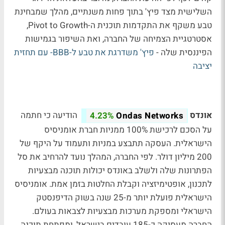
השלישית מצד פיץ' בתוך פחות משנתיים, מהלך שמבחינת
טבע משקף את התקדמות תוכנית ה-Pivot to Growth,
אסטרטגיית הצמיחה של החברה, ואת השיפור בגמישות
הפיננסית שלה -
פיץ' משדרגת את טבע ל-BBB- עם תחזית
יציבה
אונדס
הודיעה כי חתמה
4.23%
Ondas Networks
על הסכם לרכישת 100% ממניות חברת אומניסיס
הישראלית. העסקה תתבצע במניות ותעמוד על היקף של
200 מיליון דולר. לפי החברה, המהלך נועד להרחיב את סל
הפתרונות שלה ולשלב באונדס יכולות תוכנה מבצעיות
לתכנון, אופטימיזציה וקבלת החלטות בזמן אמת. אומניסיס
הישראלית פועלת יותר מ-25 שנה בשוק הדיפנסטק
הישראלי ומספקת מערכות מבצעיות לצבאות בעולם.
החברה מעסיקה כ-185 עובדים בישראל, ומפתחת תוכנה