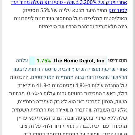
אחרי זינוק של 3,200% בשנה - סיטיגרופ מעלה מחיר יעד
לסנדיסק
מחיר היעד מבטא עלייה של 55% נוספים;
האנליסטים ממליצים בשל המחסור בזיכרונות לפתרונות
בינה מלאכותית והרחבת הרכישות העצמיות
הום דיפו
עלתה
1.75%
The Home Depot, Inc
אחרי שרשת מוצרי השיפוץ והבית פרסמה דוחות לרבעון
הראשון שהציגו רווח גבוה מתחזיות האנליסטים
. ההכנסות
של החברה עולות ב-4.8% ומסתכמות ב-41.8 מיליארד
דולר, כאשר המכירות בחנויות זהות עולות ב-0.6%. מבחינת
השוק, הנתון המרכזי כאן הוא לא רק העמידה בתחזיות,
אלא גם העובדה שהחברה משאירה את התחזית השנתית
שלה ללא שינוי. בתקופה שבה הצרכן האמריקאי עדיין
מתמודד עם ריבית גבוהה, מחירי דיור ולחץ על תקציבי
משקי הבית, שמירה על התחזית נתפסת כסימן לכך