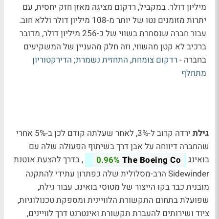
מיליון דולר. במקביל, רדקום מציגה מאזן חזק יחסית, עם
יתרות מזומנים נטו של יותר מ-108 מיליון דולר וללא חוב.
עבור חברה שנסחרת בשווי של כ-256 מיליון דולר, מדובר
ברכיב לא קטן מהשווי, וזה חלק מהעניין של המשקיעים
בחברה -
רדקום צומחת, התחזית נשמרת; הדירקטוריון
מתחלף
גילת
ירדה קרוב ל-3%, לאחר שעלתה קודם לכן ב-5% אחרי
שהחברה דיווחה על אבן דרך בשיתוף הפעולה שלה עם
בואינג
, בדרך להצעת אנטנת
0.96%
The Boeing Co
Sidewinder הרב-מסלולית שלה כפתרון עתידי להתקנה
מובנית כבר בקו הייצור של מטוסי בואינג. עבור גילת,
שפועלת בתחום התקשורת הלוויינית ומספקת טכנולוגיות,
ציוד ושירותים להעברת תקשורת ואינטרנט דרך לוויינים,