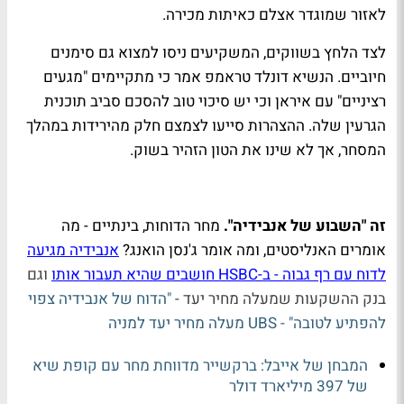
לאזור שמוגדר אצלם כאיתות מכירה.
לצד הלחץ בשווקים, המשקיעים ניסו למצוא גם סימנים
חיוביים. הנשיא דונלד טראמפ אמר כי מתקיימים "מגעים
רציניים" עם איראן וכי יש סיכוי טוב להסכם סביב תוכנית
הגרעין שלה. ההצהרות סייעו לצמצם חלק מהירידות במהלך
המסחר, אך לא שינו את הטון הזהיר בשוק.
זה "השבוע של אנבידיה".
מחר הדוחות, בינתיים - מה
אומרים האנליסטים, ומה אומר ג'נסן הואנג?
אנבידיה מגיעה
לדוח עם רף גבוה - ב-HSBC חושבים שהיא תעבור אותו
וגם
בנק ההשקעות שמעלה מחיר יעד -
"הדוח של אנבידיה צפוי
להפתיע לטובה" - UBS מעלה מחיר יעד למניה
המבחן של אייבל: ברקשייר מדווחת מחר עם קופת שיא
של 397 מיליארד דולר