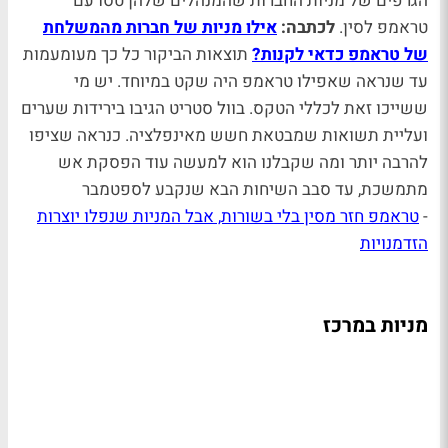
הגרפים של מניות החברות שהמנהלים שלהן טסו עם
טראמפ לסין.
לכתבה:
אילו מניות של חברות מהמשלחת
של טראמפ כדאי לקנות?
תוצאות הביקור כל כך מעומעמות
עד שנראה שאפילו טראמפ היה שקט במיוחד. יש מי
ששייכו זאת לכללי הטקס. בוול סטריט הגיבו בירידות שערים
ועליית תשואות שמבטאת חשש מאינפלציה. כנראה שציפו
להרבה יותר ומה שקבלנו הוא למעשה עוד הפסקת אש
מתמשכת, עד סבב השיחות הבא שנקבע לספטמבר
-
טראמפ חזר מסין בלי בשורות, אבל המניות שנפלו יוצרות
הזדמנויות
מניות במרכז