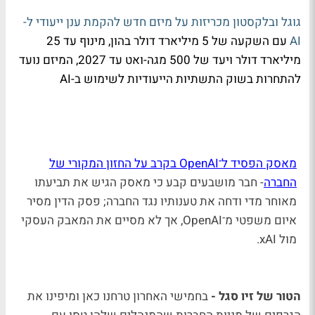
גוגל ובלקסטון מכריזות על מיזם חדש להקמת ענן ייעודי ל-
AI
עם השקעה של 5 מיליארד דולר בהון, מינוף עד 25
מיליארד דולר ויעד של 500 מגה-ואט עד 2027, המיזם נועד
להתחרות בשוק התשתיות הייעודיות לשימוש ב-AI
מאסק הפסיד ל־OpenAI בקרב על החזון המקורי של
החברה
- חבר מושבעים קבע כי מאסק הגיש את תביעתו
מאוחר מדי ודחה את טענותיו נגד החברה; פסק הדין מסיר
איום משפטי מ־OpenAI, אך לא מסיים את המאבק העסקי
מול xAI.
הטור של זיו סגל -
בחמישי האחרון טרחנו כאן ומיפינו את