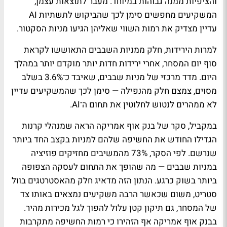
והציפיות ממנה גבוהות במיוחד. מעבר לתוצאות עצמן,
המשקיעים מחפשים סימן לכך שהביקוש לתשתיות AI
עדיין מצדיק את רמות השווי שאליהן הגיעו מניות הסקטור.
למרות הירידות, חלק ממניות השבבים התאוששו לקראת
סוף יום המסחר, אחרי ירידות חדות יותר מוקדם יותר במהלך
היום. מדד מרכזי של מניות שבבים, שאיבד כ־3.6% בשלב
מסוים, צמצם חלק מהנפילה — סימן לכך שהמשקיעים עדיין
לא ממהרים לנטוש לחלוטין את תחום ה־AI.
במקביל, סקר של בנק אוף אמריקה הראה שמנהלי קרנות
הגדילו החודש את החשיפה שלהם למניות בקצב החד ביותר
שנרשם. לפי הסקר, 73% מהמשיבים מחזיקים פוזיציה
במניות שבבים — מה שהופך את התחום לעסקה הצפופה
ביותר בשוק כרגע. הנתון הזה מדאיג חלק מהאסטרטגים בוול
סטריט, משום שכאשר הרבה משקיעים נמצאים באותו צד
של המסחר, גם תיקון קטן עלול להפוך לגל מכירות מהיר.
בבנק אוף אמריקה אף הזהירו כי רמות החשיפה מתקרבות