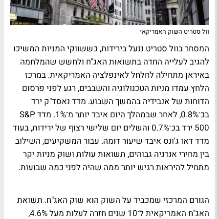
וול סטריט השוק האמריקאי
המסחר בוול סטריט ננעל בירידות, כששווקי המניות המשיכו
להגיב לעלייה החדה בתשואות האג"ח ולחשש שהמלחמה
באיראן מתחילה לחלחל לאינפלציה האמריקאית. במרכז
הלחץ עמדו מניות הטכנולוגיה והשבבים, רגע לפני פרסום
הדוחות של אנבידיה בהמשך השבוע. מדד נאסד"ק ירד
בכ־0.8%, לאחר שבמהלך היום איבד יותר מ־1%. מדד S&P
500 ירד בכ־0.7% והשלים יום שלישי רצוף של ירידות, בעוד
מדד דאו ג'ונס איבד שיעור דומה. עבור המשקיעים, השילוב
בין מחירי אנרגיה גבוהים, תשואות עולות ושוק מניות יקר
מתחיל להיראות רגיש יותר ממה שהיה לפני כמה שבועות.
הגורם המרכזי שמכביד על השוק הוא שוק האג"ח. תשואת
האג"ח האמריקאית ל־10 שנים חזרה לעלות מעל 4.6%,