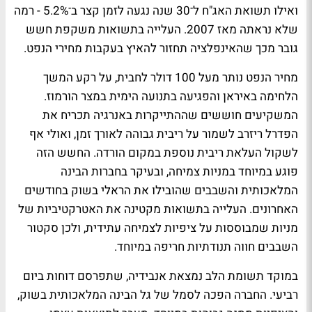
ואילו תשואת האג"ח ל־30 שנה נגעה לזמן קצר ב־5.2% - רמה
שלא נראתה מאז 2007. העלייה בתשואות משקפת חשש
גובר מכך שהאינפלציה תחזור להאיץ בעקבות מחירי הנפט.
מחיר הנפט נותר מעל 100 דולר לחבית, על רקע המשך
הלחימה באיראן והפגיעה בתנועה הימית במצר הורמוז.
המשקיעים חוששים שההתייקרות באנרגיה תכריח את
הפדרל ריזרב לשמור על ריבית גבוהה לאורך זמן, ואולי אף
לשקול העלאת ריבית נוספת במקום הורדה. החשש הזה
פוגע במיוחד במניות צמיחה, ובעיקר בחברות הבינה
המלאכותית והשבבים שהובילו את הראלי בשוק בחודשים
האחרונים. העלייה בתשואות מקטינה את האטרקטיביות של
מניות שמבוססות על ציפיות לצמיחה עתידית, ולכן סקטור
השבבים חווה תנודתיות חריפה במיוחד.
במוקד תשומת הלב נמצאת אנבידיה, שתפרסם דוחות ביום
רביעי. החברה הפכה לסמל של גל הבינה המלאכותית בשוק,