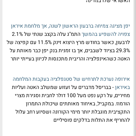
האשראי שלו במדינה
יפן מציגה צמיחה ברבעון הראשון לשנה, אך מלחמת איראן
צפויה להשפיע בהמשך
התמ"ג עלה בקצב שנתי של 2.1%
לרבעון, כאשר בחודש מרץ היצוא זינק 11.5% עם קפיצה של
29.3% בציוד לשבבים, אך בו זמנית בנק יפן כבר מאותת על
האטה כשהאינפלציה והריבית מתכנסות לכיוון בעייתי יותר
אירופה נערכת לתרחיש של סטגפלציה בעקבות המלחמה
באיראן
- בבריסל מדברים על זעזוע שמשלב האטה ועליות
מחירים, על רקע נפט מעל 100 דולר לחבית וסגירת מצרי
הורמוז. במקביל, באיחוד מאותתים שיכולת התמרון
התקציבית מוגבלת יותר מימי הקורונה ושסיוע רחב עלול
להחריף את התלות בדלקים פוסיליים