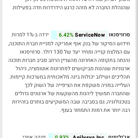
שהנהלת החברה לא מזהה כרגע הידרדרות חדה בפעילות.
סרוויסנאו
ירדה ב-1% למרות
6.42%
ServiceNow
חידוש הסיקור של בנק אוף אמריקה למניית חברת התוכנה,
עם המלצת קנייה ומחיר יעד של 130 דולר. סרוויסנאו
נהנתה בתקופה האחרונה מהעניין הרחב סביב חברות תוכנה
ארגוניות שנהנות מביקושים לפתרונות אוטומציה, ניהול
תהליכים ושילוב יכולות בינה מלאכותית במערכות קיימות.
העלייה במניה משקפת את הציפייה של השוק לכך
שהחברה תמשיך ליהנות מהשקעות של ארגונים גדולים
בטכנולוגיה, גם בסביבה שבה המשקיעים בוחנים בזהירות
רבה יותר את רמות התמחור בענף.
אג'יליסיס
זינקה אחרי
0.93%
Agilysys Inc.