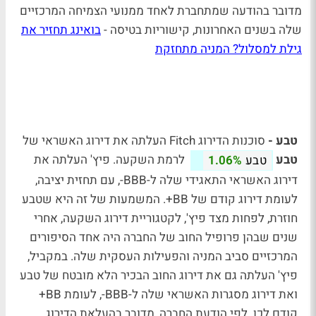
מדובר בהודעה שמתחברת לאחד ממנועי הצמיחה המרכזיים
שלה בשנים האחרונות, קישוריות בטיסה -
בואינג תחזיר את
גילת למסלול? המניה מתחזקת
טבע -
סוכנות הדירוג Fitch העלתה את דירוג האשראי של
טבע
לרמת השקעה. פיץ' העלתה את
טבע
1.06%
דירוג האשראי התאגידי שלה ל-BBB-, עם תחזית יציבה,
לעומת דירוג קודם של BB+. המשמעות של זה היא שטבע
חוזרת, לפחות מצד פיץ', לקטגוריית דירוג השקעה, אחרי
שנים שבהן פרופיל החוב של החברה היה אחד הסיפורים
המרכזיים סביב המניה והפעילות העסקית שלה. במקביל,
פיץ' העלתה גם את דירוג החוב הבכיר הלא מובטח של טבע
ואת דירוג מסגרות האשראי שלה ל-BBB-, לעומת BB+
קודם לכן. לפי הודעת החברה, מדובר בהעלאת הדירוג