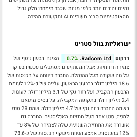
התמונה העסקית הרחבה, אבל הן כן מסמנות שהמשקיעים
נהיים זהירים יותר כלפי מניות שכבר תימחרו חלק גדול
מהאופטימיות סביב תשתיות AI ותקשורת מהירה.
ישראליות בוול סטריט
רדקום
הציגה רבעון נוסף של
0.7%
Radcom Ltd.
צמיחה ורווחיות, אבל המשקיעים מסתכלים עכשיו בעיקר
על מה שקורה מעל ההנהלה. החברה דיווחה על הכנסות של
18.6 מיליון דולר ברבעון הראשון, עלייה של כ-12% לעומת
הרבעון המקביל, ועל רווח נקי של 3.1 מיליון דולר, לעומת
2.4 מיליון דולר בתקופה המקבילה. על בסיס מתואם
רשמה החברה רווח נקי של 4.7 מיליון דולר, שהם 28 סנט
למניה, סנט אחד מעל תחזיות האנליסטים. החברה גם
אשררה את התחזית השנתית שלה לצמיחה של 8% עד
12% בהכנסות. אמצע הטווח משקף הכנסות של כ-78.6