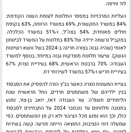
לוד וחיפה.
העליות המרכזיות במספר התלונות לעומת השנה הקודמת:
84% במשרד התקשורת, 69% במשרד הרווחה, 63% בקופת
חולים מאוחדת; 54% בצה"ל; ו-51% במשרד הכלכלה.
במקביל נרשמה ירידה של 83% בתלונות על המשרד לביטחון
לאומי (שהיה גבוה בצורה חריגה ב-2024 בשל נושא רשיונות
הנשק). שיעור תלונות מוצדקות גבוה במיוחד, בנוסף למשרד
העבודה: 70% ברבנות הראשית, 68% בעיריית נצרת, 67%
בעיריית חריש ו-57% במשרד לשירותי דת.
בעיית המעונות נוצרה כאשר בג"ץ הורה להפסיק את הסבסוד
בגין ילדיהם של משתמטים חרדים, החל מראשית שנת
הלימודים תשפ"ה. שר העבודה דאז, יואב בן-צור, נמנע
בתגובה מלחתום עד נובמבר 2024 על התבחינים לסבסוד
כולו, וכך הוא נמנע מכל הציבור ולא רק מן המשתמטים. כפי
שמעלה דוח הנציבות, התוצאה הייתה פגיעה קשה בשירות
לציבור, עם שיא בתלונות על ליקויים בבקשות לקביעת