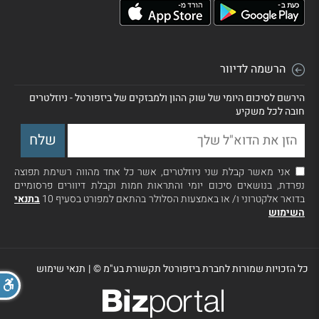
הרשמה לדיוור
הירשם לסיכום היומי של שוק ההון ולמבזקים של ביזפורטל - ניוזלטרים
חובה לכל משקיע
אני מאשר קבלת שני ניוזלטרים, אשר כל אחד מהווה רשימת תפוצה
נפרדת, בנושאים סיכום יומי והתראות חמות וקבלת דיוורים פרסומיים
בדואר אלקטרוני ו/ או באמצעות הסלולר בהתאם למפורט בסעיף 10
בתנאי
השימוש
כל הזכויות שמורות לחברת ביזפורטל תקשורת בע"מ ©
|
תנאי שימוש