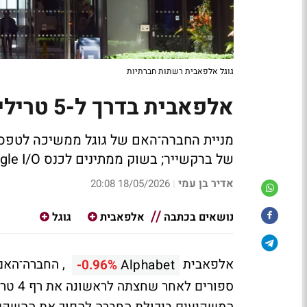
גוגל אלפאבית רשתות חברתיות
אלפאבית בדרך ל-5 טריליון דולר
של ברקשייר; בשוק ממתינים לכנס Google I/O ולדור הבא של Gemini
אדיר בן עמי
18/05/2026 20:08
|
נושאים בכתבה
אלפאבית
גוגל
אלפאבית
-0.96%
Alphabet
ספורי
המשקיעים ביכולת החברה להפוך את ההשקעו