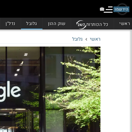
הירשמו
ראשי
שוק ההון
גלובל
נדל"ן
כל הכותרות
ראשי
גלובל