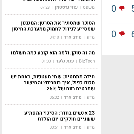
0
משפט
עוזי גרסטמן
07:28
|
|
הסוכר שמסתיר את הסרטן: המנגנון
שמסייע לגידול לחמוק ממערכת החיסון
0
מדע
מירב ארד
04:10
|
|
מה זה טוקן, ולמה הוא קובע כמה תשלמו
BizTech
ענת גלעד
01:03
|
|
חידה מתמטית: שתי מעטפות, באחת יש
סכום כפול, איך בוחרים? והחישוב
שמבטיח רווח של 25%
מדע
מירב ארד
05:02
|
|
23 אנשים בחדר: הסיכוי המפתיע
ששניים חולקים יום הולדת
מדע
מירב ארד
00:51
|
|