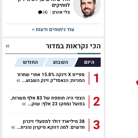
לוותיקים
|
צלי אהרון
(4)
עוד ניתוחים ודעות
הכי נקראות במדור
היום
השבוע
החודש
1
ספייס X זינקה 15.8% אחרי שחרור
המניות; הנאסד״ק זינק השבוע...
2
הצפי היה תוספת של 83 אלף משרות,
בפועל נמחקו 23 אלף: שוק...
3
38 מיליארד דולר למפעלי זיכרון
חדשים: למה דווקא מיקרון נהנית...