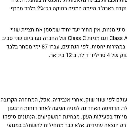
מטפסת כרגע יותר מ-1%, לאחר שבמסחר המוקדם בארה"ב הייתה המניה רחוקה בכ־2% בלבד מהרף
גי מניות, אין מחיר יעד יחיד שמסמן את חציית שווי
השוק של 5 טריליון דולר. עם זאת, גם מניות Class A וגם מניות Class C של החברה נעו ביום שני סביב
רמות שיא. הפער בין 4 ל־5 טריליון דולר נסגר במהירות יחסית. לפי הנתונים, עברו 87 ימי מסחר בלבד
12 בינואר.
ולם לפי שווי שוק, אחרי אנבידיה. אפל, המתחרה הקרובה
י שווי של כ־4.3 טריליון דולר. הדחיפה האחרונה למניה הגיעה לאחר דוחות הרבעון
וחד בפעילות הענן. מבחינת המשקיעים, הנתונים סיפקו
רק הוצאה עתידית, אלא כבר מתחילות להשתלב במנועי