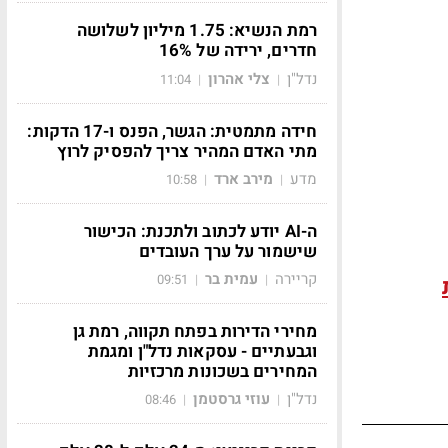
רמת הנשיא: 1.75 מיליון לשלושה
חדרים, ירידה של 16%
נדל"ן
צלי אהרון
11:04
|
|
חידה מתמטית: הגשר, הפנס ו-17 הדקות:
מתי האדם המהיר צריך להפסיק לרוץ
מדע
מירב ארד
10:58
|
|
ה-AI יודע לכתוב ולתכנת: הכישור
שישמור על ערך העובדים
קריירה
עמית בר
09:51
|
|
מחירי הדירות בפתח תקווה, רמת גן
וגבעתיים - עסקאות נדל"ן ומגמת
המחירים בשכונות מרכזיות
נדל"ן
עוזי גרסטמן
08:46
|
|