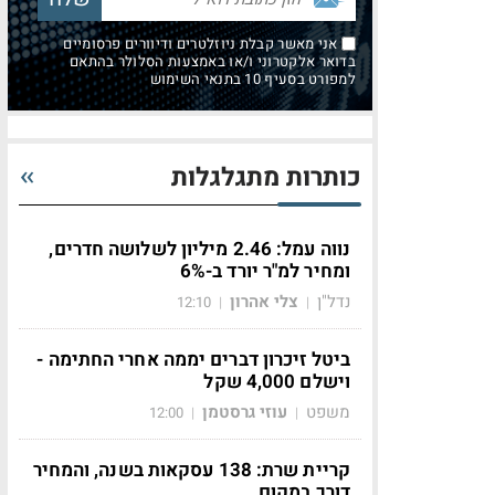
אני מאשר קבלת ניוזלטרים ודיוורים פרסומיים
בדואר אלקטרוני ו/או באמצעות הסלולר בהתאם
למפורט בסעיף 10 בתנאי השימוש
כותרות מתגלגלות
נווה עמל: 2.46 מיליון לשלושה חדרים,
ומחיר למ"ר יורד ב-6%
נדל"ן
צלי אהרון
12:10
|
|
ביטל זיכרון דברים יממה אחרי החתימה -
וישלם 4,000 שקל
משפט
עוזי גרסטמן
12:00
|
|
קריית שרת: 138 עסקאות בשנה, והמחיר
דורך במקום