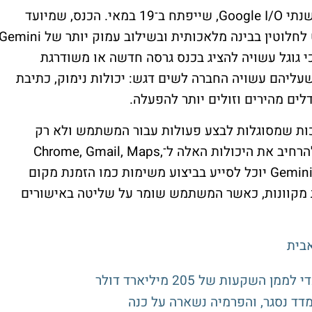
ברקע העליות, גוגל נערכת לכנס המפתחים השנתי Google I/O, שייפתח ב־19 במאי. הכנס, שמיועד
בעיקר למפתחים, צפוי להתמקד השנה כמעט לחלוטין בבינה מלאכותית ובשילוב עמוק יותר של mini
י גוגל עשויה להציג בכנס גרסה חדשה או משודרגת
Gemi. בין התחומים שעליהם עשויה החברה לשים דגש: יכולות נימוק, כתיבת
דלים מהירים וזולים יותר להפעלה.
פוי להיות AI סוכני - מערכות שמסוגלות לבצע פעולות עבור המשתמש ולא רק
להשיב לשאלות. לפי ההערכות, גוגל עשויה להרחיב את היכולות האלה ל־Chrome, Gmail, Maps,
Calendar, Search ו־Android. בתרחיש כזה, Gemini יוכל לסייע בביצוע משימות כמו הזמנת מקום
ות מקוונות, כאשר המשתמש שומר על שליטה באישורים
בית
דד נסגר, והפרמיה נשארה על כנה