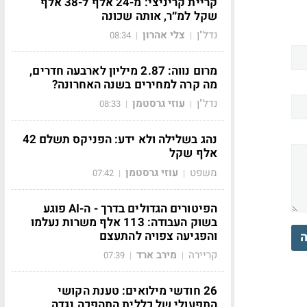
קריית קריניצי: מ-24 אלף ל-38 אלף
שקל למ״ר, אותה שכונה
נדל"ן
צלי אהרון
08:34
|
|
מרום נווה: 2.87 מיליון לארבעה חדרים,
מה קרה למחירים בשנה האחרונה?
נדל"ן
עוזי גרסטמן
08:33
|
|
נהג בשלילה ולא ידע: הפניקס תשלם 42
אלף שקל
משפט
עוזי גרסטמן
07:42
|
|
הפיטורים הגדולים בדרך - ה-AI פוגע
בשוק העבודה: 113 אלף משרות נעלמו
והפגיעה צפויה להתעצם
ה
קריירה
מירב ארד
07:39
|
|
26 חודשי מילואים: טענת הקושי
התפעולי של כללית התהפכה נגדה