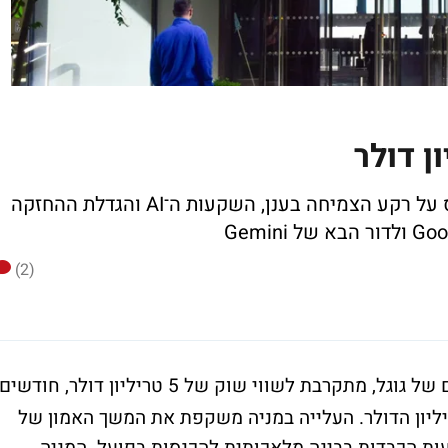
מניית החברה־האם של גוגל ממשיכה לטפס על רקע הצמיחה בענן, השקעות ה־AI והגדלת ההחזקה
(2)
, החברה־האם של גוגל, מתקרבת לשווי שוק של 5 טריליון דולר, חודשים
ם לאחר שחצתה לראשונה את רף 4 טריליון הדולר. העלייה במניה משקפת את המשך האמון של
ת הכבדות בבינה מלאכותית להכנסות בפועל. המניה