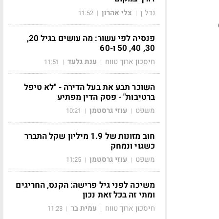
נדל"ן
צלי אהרון
11:52
|
|
Ge
פנסיה לפי עשור: מה עושים בגיל 20,
30, 40, 50 ו-60
חיסכון ארוך טווח
ענת גלעד
11:51
|
|
השוכר תבע את בעל הדירה - "לא טיפל
ברטיבות" - פסק הדין מפתיע
משפט
עוזי גרסטמן
10:21
|
|
חוב מזונות של 1.9 מיליון שקל התברר
כשגוי ונמחק
משפט
עוזי גרסטמן
11:25
|
|
משיכה לפני גיל פרישה: הקנס, החריגים
ומתי זה בכל זאת נכון
חיסכון ארוך טווח
עמית בר
11:23
|
|