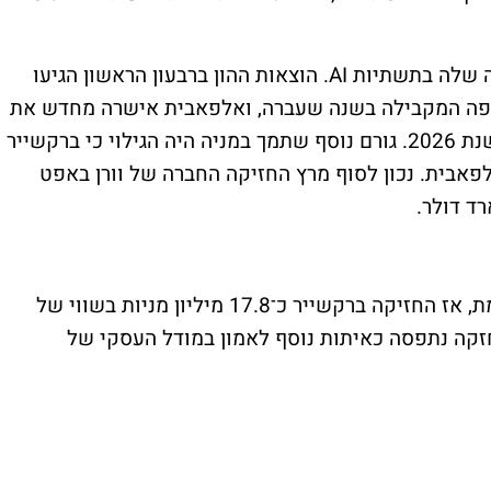
החברה המשיכה להגדיל את תקציבי ההשקעה שלה בתשתיות AI. הוצאות ההון ברבעון הראשון הגיעו
מת התקופה המקבילה בשנה שעברה, ואלפאבית אישרה מחדש את
יעדיה להוצאות בתחום הבינה המלאכותית לשנת 2026. גורם נוסף שתמך במניה היה הגילוי כי ברקשייר
אבית. נכון לסוף מרץ החזיקה החברה של וורן באפט
מדובר בקפיצה חדה לעומת סוף השנה הקודמת, אז החזיקה ברקשייר כ־17.8 מיליון מניות בשווי של
 ההחזקה נתפסה כאיתות נוסף לאמון במודל העסקי של