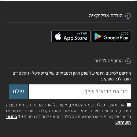
הורדת אפליקציה
הרשמה לדיוור
הירשם לסיכום היומי של שוק ההון ולמבזקים של ביזפורטל - ניוזלטרים
חובה לכל משקיע
אני מאשר קבלת שני ניוזלטרים, אשר כל אחד מהווה רשימת תפוצה
נפרדת, בנושאים סיכום יומי והתראות חמות וקבלת דיוורים פרסומיים
בדואר אלקטרוני ו/ או באמצעות הסלולר בהתאם למפורט בסעיף 10
בתנאי
השימוש