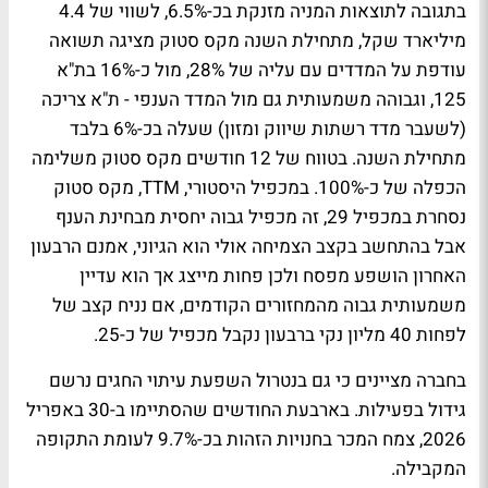
בתגובה לתוצאות המניה מזנקת בכ-6.5%, לשווי של 4.4
מיליארד שקל, מתחילת השנה מקס סטוק מציגה תשואה
עודפת על המדדים עם עליה של 28%, מול כ-16% בת"א
125, וגבוהה משמעותית גם מול המדד הענפי - ת"א צריכה
(לשעבר מדד רשתות שיווק ומזון) שעלה בכ-6% בלבד
מתחילת השנה. בטווח של 12 חודשים מקס סטוק משלימה
הכפלה של כ-100%. במכפיל היסטורי, TTM, מקס סטוק
נסחרת במכפיל 29, זה מכפיל גבוה יחסית מבחינת הענף
אבל בהתחשב בקצב הצמיחה אולי הוא הגיוני, אמנם הרבעון
האחרון הושפע מפסח ולכן פחות מייצג אך הוא עדיין
משמעותית גבוה מהמחזורים הקודמים, אם נניח קצב של
לפחות 40 מליון נקי ברבעון נקבל מכפיל של כ-25.
בחברה מציינים כי גם בנטרול השפעת עיתוי החגים נרשם
גידול בפעילות. בארבעת החודשים שהסתיימו ב-30 באפריל
2026, צמח המכר בחנויות הזהות בכ-9.7% לעומת התקופה
המקבילה.