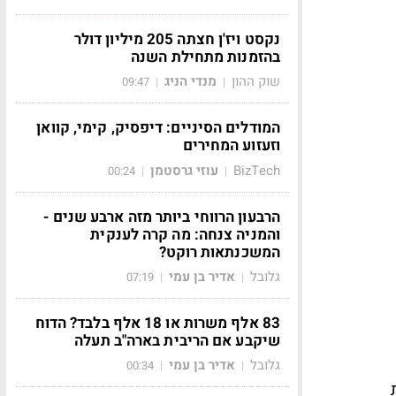
נקסט ויז'ן חצתה 205 מיליון דולר
בהזמנות מתחילת השנה
שוק ההון
מנדי הניג
09:47
|
|
המודלים הסיניים: דיפסיק, קימי, קוואן
וזעזוע המחירים
BizTech
עוזי גרסטמן
00:24
|
|
הרבעון הרווחי ביותר מזה ארבע שנים -
והמניה צנחה: מה קרה לענקית
המשכנתאות רוקט?
גלובל
אדיר בן עמי
07:19
|
|
83 אלף משרות או 18 אלף בלבד? הדוח
שיקבע אם הריבית בארה"ב תעלה
גלובל
אדיר בן עמי
00:34
|
|