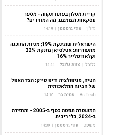
קריית מטלון בפתח תקווה - מספר
עסקאות מצומצם, מה המחירים?
נדל"ן
עוזי גרסטמן
14:19
|
|
הישראלית שמזנקת 19%; מניות התוכנה
מתעוררות: אטלסיאן מזנקת 32%
וקלאודפלייר 16%
גלובל
צוות גלובל
14:44
|
|
הטיה, מניפולציה ודיפ פייק: הצד האפל
של הבינה המלאכותית
BizTech
עמית בר
14:10
|
|
המשטרה תפסה כסף ב-2005 - והחזירה
ב-2024, בלי ריבית
משפט
עוזי גרסטמן
14:09
|
|