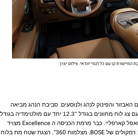
ת המיישרת קו עם כל דגמי יונדאי. צילום יצרן
 האבזור והפינוק לנהג ולנוסעים. סביבת הנהג מביאה
עימה את הממשק המוכר והמצוין של יונדאי עם צג לוח מחוונים בגודל ''12.3 יחד עם מולטימדיה בגודל
Excellence
ואפל קארפליי. כבר מרמת הכניסה ה
מצויד
°
360
BOSE
, מצלמות
, הצגת שטח מת בלוח