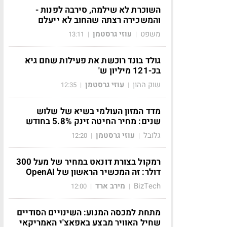
השוכרת לא שילמה, סירבה לפנות -
והמשכירה רצתה שהחוב לא ייעלם
משפט
עוזי גרסטמן
13:11
|
|
גולד בונד רוכשת את פעילות שחם גיא
בכ-121 מיליון ש'
שוק ההון
עוזי גרסטמן
12:35
|
|
מדד המזון העולמי בשיא של שלוש
שנים: מחיר החיטה זינק 5.8% בחודש
גלובל
עוזי גרסטמן
12:20
|
|
רמקול בצורת דונאט במחיר של מעל 300
דולר: זה המכשיר הראשון של OpenAI
BizTech
מירב ארד
12:00
|
|
מתחת למכסה המנוע: השינויים הסודיים
שחיל האוויר מבצע באפאצ'י האמריקאי