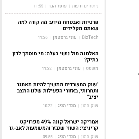
ניתוחים ודעות
עופר הבר
11:55
|
|
פרטיות ואבטחת מידע: מה קורה למה
שאתם מקלידים
BizTech
עוזי גרסטמן
11:36
|
|
האלמנה מול נושי בעלה: מי מוסמך לדון
בתיק?
משפט
עוזי גרסטמן
11:32
|
|
"שוק המשרדים ממשיך להיות מאתגר
ותחרותי, באזורי הפעילות שלנו המצב
יציב"
שוק ההון
מנדי הניג
10:22
|
|
אמריקה ישראל קונה 49% מפרויקט
קריניצי: השווי שנגזר והמשמעות לאב-גד
שוק ההון
מנדי הניג
09:55
|
|