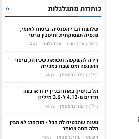
כותרות מתגלגלות
שלושת רבדי הפנסיה: ביטוח לאומי,
פנסיה תעסוקתית וחיסכון פרטי
חיסכון ארוך טווח
ענת גלעד
14:42
|
|
דירה להשקעה: תשואת שכירות, מיסוי
ההכנסה ומס שבח במכירה
נדל"ן
עוזי גרסטמן
14:41
|
|
תל בנימין: באותו בניין ירדו ארבעה
חדרים מ-4.12 ל-3.6 מיליון
נדל"ן
עוזי גרסטמן
14:39
|
|
ק
טענה שהבטיח לה הכל - מומחה: לא הבין
מלה ממה שאמר
משפט
עוזי גרסטמן
14:38
|
|