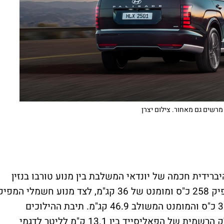
 מרשים גם מאחור. צילום יצרן
רידית חכמה של יונדאי המשלבת בין מנוע טורבו בנזין
בנפח 2.5 ליטר ומנוע חשמלי. מנוע הבנזין מפיק 258 כ"ס ומומנט של 36 קג"מ, לצד מנוע חשמלי המפי
ההספק המשולב עומד על 329 כ"ס והמומנט המשולב 46.9 קג"מ. תיבת ההילוכים
אוטומטית בעלת שישה הילוכים, וצריכת הדלק הרשמית של הפאליסייד בין 13.1 ק"מ לליטר לדגמי