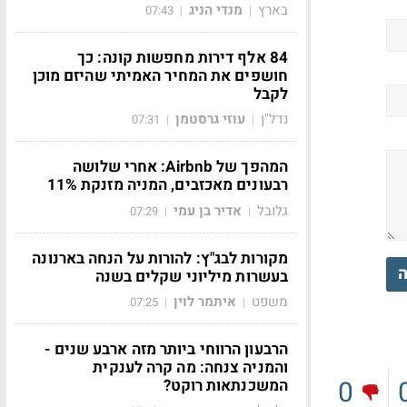
בארץ
מנדי הניג
07:43
|
|
84 אלף דירות מחפשות קונה: כך
חושפים את המחיר האמיתי שהיזם מוכן
לקבל
נדל"ן
עוזי גרסטמן
07:31
|
|
המהפך של Airbnb: אחרי שלושה
רבעונים מאכזבים, המניה מזנקת 11%
גלובל
אדיר בן עמי
07:29
|
|
מקורות לבג"ץ: להורות על הנחה בארנונה
ה
בעשרות מיליוני שקלים בשנה
משפט
איתמר לוין
07:25
|
|
הרבעון הרווחי ביותר מזה ארבע שנים -
והמניה צנחה: מה קרה לענקית
0
המשכנתאות רוקט?