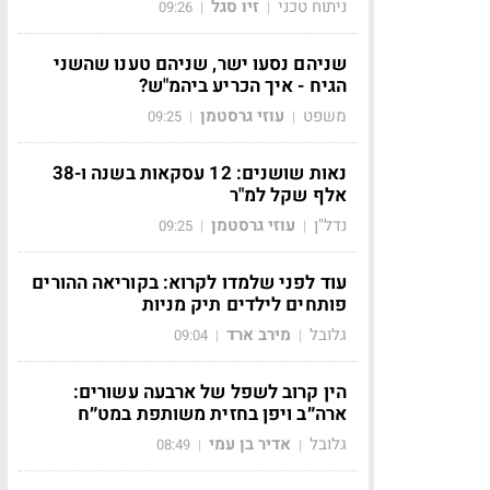
ניתוח טכני
זיו סגל
09:26
|
|
שניהם נסעו ישר, שניהם טענו שהשני
הגיח - איך הכריע ביהמ"ש?
משפט
עוזי גרסטמן
09:25
|
|
נאות שושנים: 12 עסקאות בשנה ו-38
אלף שקל למ"ר
נדל"ן
עוזי גרסטמן
09:25
|
|
עוד לפני שלמדו לקרוא: בקוריאה ההורים
פותחים לילדים תיק מניות
גלובל
מירב ארד
09:04
|
|
הין קרוב לשפל של ארבעה עשורים:
ארה״ב ויפן בחזית משותפת במט״ח
גלובל
אדיר בן עמי
08:49
|
|