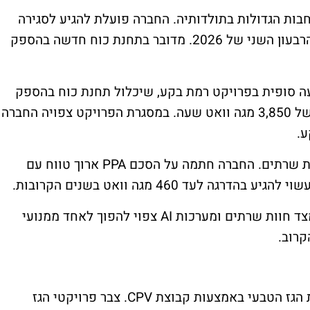
ופות ההתרחבות הגדולות בתולדותיה. החברה פועלת להגיע לסגירה
פיננסית של פרויקט "חדרה הרחבה" עד סוף הרבעון השני של 2026. מדובר בתחנת כוח חדשה בהספק
סופית בפרויקט רמת בקע, שיכלול תחנת כוח בהספק
של 550 מגה וואט לצד מתקני אגירה בהיקף של 3,850 מגה וואט שעה. במסגרת הפרויקט צפויה החברה
OPC נכנסת גם לתחום אספקת החשמל לחוות שרתים. החברה חתמה על הסכם PPA ארוך טווח עם
עד 460 מגה וואט בשנים הקרובות.
בחברה מעריכים כי הגידול בביקוש לחשמל מצד חוות שרתים ומערכות AI צפוי להפוך לאחד ממנועי
רוב.
בארה"ב ממשיכה החברה להרחיב את פעילות הגז הטבעי באמצעות קבוצת CPV. צבר פרויקטי הגז