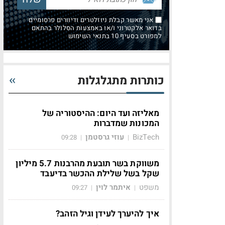
אני מאשר קבלת ניוזלטרים ודיוורים פרסומיים
בדואר אלקטרוני ו/או באמצעות הסלולר בהתאם
למפורט בסעיף 10 בתנאי השימוש
כותרות מתגלגלות
מאליזה ועד היום: ההיסטוריה של
המכונות שמדברות
BizTech
עוזי גרסטמן
09:28
|
|
משווקת בשר תובעת מהרבנות 5.7 מיליון
שקל בשל שלילת ההכשר בדיעבד
משפט
איתמר לוין
09:27
|
|
איך להיערך לעידן וגיל הזהב?