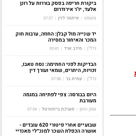
ביקורת חריפה בפסק בוררות על רונן
אלעד, יו"ר אירודרום
משפט
איתמר לוין
07:37
|
|
יד שנייה מול קבלן: החוזה, ערבות חוק
המכר והאיחור במסירה
נדל"ן
מירב ארד
03:41
|
|
הבדיקות לפני החתימה: נסח טאבו,
זכויות, היתרים, שמאי ועורך דין
נדל"ן
עמית בר
07:58
|
|
היום בבורסה: צפי לפתיחה במגמה
מעורבת
שוק ההון
מערכת ביזפורטל
07:54
|
|
שבועיים אחרי פיטורי 620 עובדים -
אושרה הכפלת השכר למנכ״לי מאנדיי