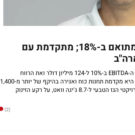
OPC הגדילה את הרווח המתואם ב-18%; מתקדמת עם
רה"ב
חברת האנרגיה הגדילה ברבעון הראשון את ה-EBITDA ב-10% ל-124 מיליון דולר ואת הרווח
המתואם ב-18% ל-33 מיליון דולר. בישראל היא מקדמת תחנות כוח ואגירה בהיקף של יותר מ-1,400
מגה וואט ובארה"ב היא הרחיבה את צבר פרויקטי הגז הטבעי ל-8.7 ג'יגה וואט, על רקע הזינוק
(2)