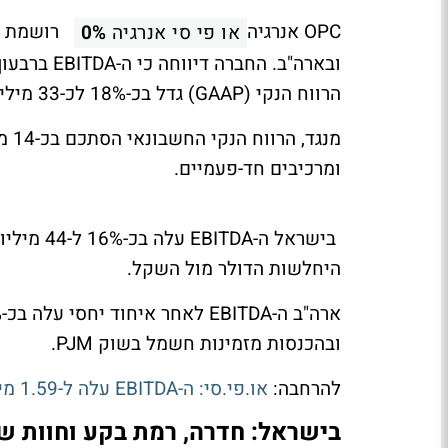
OPC אנרגיה
רושמת צמ
או פי סי אנרגיה
0%
הרווח הנקי (GAAP) גדל בכ-18% לכ-33 מיליון דולר. ה-FFO המתואם עלה בכ-9% לכ-75 מיליון דולר.
ומרכיבים חד-פעמיים.
בישראל ה-
היחלשות הדולר מול השקל.
ובהכנסות מזמינות חשמל בשוק PJM.
להרחבה:
או.פי.סי: ה-EBITDA עלה ל-1.59 מיליארד שקל ב-2025 - עיקר הצמיחה הגיע מארה"ב
בישראל: חדרה, רמת בקע וחוות ש