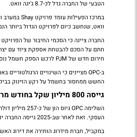
הטבעי של החברה גדל לכ-8.7 ג'יגה וואט.
וואט, שנחשב כיום לפרויקט הגדול ביותר הנמ
חתם על הסכם להבטחת אספקת ציוד עם יצרנית
חירום חדש של PJM לרכש הספק חשמל נוסף לתקופות של עד 15 שנה.
ב-OPC מציינים כי השינויים הרגולטוריי
החשש ממחסור בחשמל על רקע הזינוק בביקושים מצד תע
גייסה 800 מיליון שקל בחודש מרץ
העסקי. זאת לאחר שב-2025 גייסה החברה יותר מ-600 מיליון דולר.