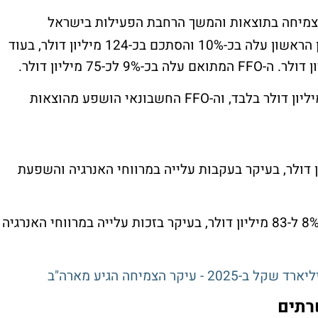
יחה בתוצאות והמשך הרחבת הפעילות בישראל
ובארה"ב. החברה דיווחה כי ה-EBITDA ברבעון הראשון עלה בכ-10% והסתכם בכ-124 מיליון דולר, בעוד
מנגד, הרווח הנקי החשבונאי הסתכם בכ-14 מיליון דולר בלבד, וה-FFO החשבונאי הושפע מהוצאות
EBITDA עלה בכ-16% ל-44 מיליון דולר, בעיקר בעקבות עלייה במרווחי האנרגיה והשפעת
ארה"ב ה-EBITDA לאחר איחוד יחסי עלה בכ-8% ל-83 מיליון דולר, בעיקר בזכות עלייה במרווחי האנרגיה
רתים