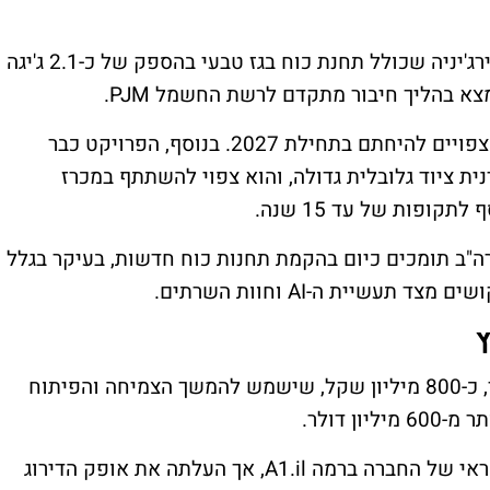
במרכז הפעילות עומד פרויקט Shay במערב וירג'יניה שכולל תחנת כוח בגז טבעי בהספק של כ-2.1 ג'יגה
צא בהליך חיבור מתקדם לרשת החשמל PJM.
החברה ציינה כי הסכמי החיבור של הפרויקט צפויים להיחתם בתחילת 2027. בנוסף, הפרויקט כבר
 ציוד גלובלית גדולה, והוא צפוי להשתתף במכרז
ם בארה"ב תומכים כיום בהקמת תחנות כוח חדשות, בעיקר בגלל
שיית ה-AI וחוות השרתים.
השלימה OPC גיוס הון של כ-257 מיליון דולר, כ-800 מיליון שקל, שישמש להמשך הצמיחה והפיתוח
במקביל, חברת מידרוג הותירה את דירוג האשראי של החברה ברמה A1.il, אך העלתה את אופק הדירוג