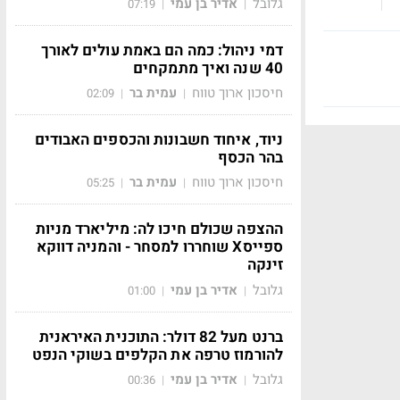
גלובל
אדיר בן עמי
07:19
|
|
דמי ניהול: כמה הם באמת עולים לאורך
40 שנה ואיך מתמקחים
חיסכון ארוך טווח
עמית בר
02:09
|
|
ניוד, איחוד חשבונות והכספים האבודים
בהר הכסף
חיסכון ארוך טווח
עמית בר
05:25
|
|
ההצפה שכולם חיכו לה: מיליארד מניות
ספייסX שוחררו למסחר - והמניה דווקא
זינקה
גלובל
אדיר בן עמי
01:00
|
|
ברנט מעל 82 דולר: התוכנית האיראנית
להורמוז טרפה את הקלפים בשוקי הנפט
גלובל
אדיר בן עמי
00:36
|
|