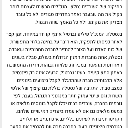
המיקוח של העובדים נחלש. מנכ"לים מרשים לעצמם לומר
בקול את מה שבעבר נאמר בחדרים סגורים: לא כל עובד
מצדיק את מקומו, ולא כל מאמץ שווה תגמול.
בנסטלה, המנכ"ל פיליפ נברטיל אימץ קו חד במיוחד. זמן קצר
לאחר כניסתו לתפקיד, הוא דיבר על בחינה בלתי מתפשרת
של כוח האדם ועל הצורך להחזיר לחברה תחרותיות שאבדה.
נסטלה, אחת מחברות המזון הגדולות בעולם, סבלה בשנים
האחרונות מהאטה במכירות, עלויות גבוהות וירידה מתמשכת
באמון המשקיעים. בעיני נברטיל, הבעיה אינה רק פיננסית
אלא תרבותית: חברה שהתרגלה לקבל ביצועים בינוניים
כמצב סביר. התגובה של נסטלה כוללת גם קיצוץ של אלפי
משרות וגם שינוי עמוק יותר במנגנוני התגמול. בעבר, לפי
גורמים בחברה, עובדים רבים יכלו לקבל בונוסים מלאים או
כמעט מלאים גם אם לא עמדו ביעדים האישיים שלהם.
הקריטריונים היו לעיתים כלליים, איכותניים או תלויים
בגורמים חיצוניים. כעת, החברה מבקשת להרחיב את הפער