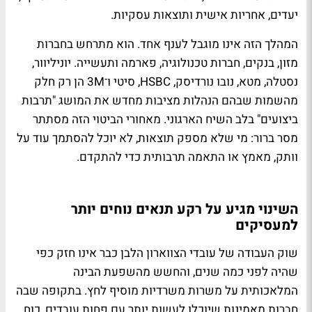
יעדים, אחריות אישית ותוצאות עסקיות.
המהלך הזה אינו מוגבל לענף אחד. הוא מתרחש בחברות
מזון, בנקים, חברות טכנולוגיה, פארמה ותעשייה. יוניליוור,
נסטלה, מטא, נובו נורדיסק, HSBC, סיטי ו־3M הן רק חלק
מהשמות שבהם הנהלות מציבות מחדש את המושג "תרבות
ביצועים" בלב השיח הארגוני. מאחורי הביטוי הזה מסתתר
מסר ברור: מי שלא מספק תוצאות, לא יוכל להסתמך עוד על
וותק, מאמץ או התאמה תרבותית כדי להתקדם.
השינוי מגיע על רקע תנאים נוחים יותר
למעסיקים
שוק העבודה של עובדי הצווארון הלבן כבר אינו חזק כפי
שהיה לפני כמה שנים, והחשש מהשפעת הבינה
המלאכותית על משרות משרדיות מוסיף לחץ. בתקופה שבה
חברות מאמינות שיוכלו לעשות יותר עם פחות עובדים, כוח