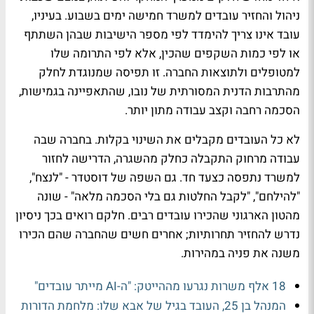
ניהול והחזיר עובדים למשרד חמישה ימים בשבוע. בעיניו,
עובד אינו צריך להימדד לפי מספר הישיבות שבהן השתתף
או לפי כמות השקפים שהכין, אלא לפי התרומה שלו
למטופלים ולתוצאות החברה. זו תפיסה שמנוגדת לחלק
מהתרבות הדנית המסורתית של נובו, שהתאפיינה בגמישות,
הסכמה רחבה וקצב עבודה מתון יותר.
לא כל העובדים מקבלים את השינוי בקלות. בחברה שבה
עבודה מרחוק התקבלה כחלק מהשגרה, הדרישה לחזור
למשרד נתפסה כצעד חד. גם השפה של דוסטדר - "לנצח",
"להילחם", "לקבל החלטות גם בלי הסכמה מלאה" - שונה
מהטון הארגוני שהכירו עובדים רבים. חלקם רואים בכך ניסיון
נדרש להחזיר תחרותיות; אחרים חשים שהחברה שהם הכירו
משנה את פניה במהירות.
18 אלף משרות נגרעו מההייטק: "ה-AI מייתר עובדים"
המנהל בן 25, העובד בגיל של אבא שלו: מלחמת הדורות