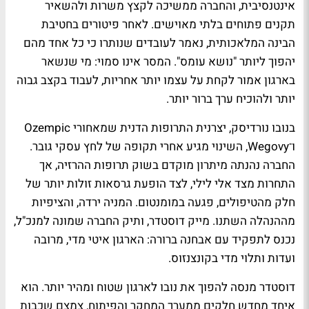
אינטנסיבית, והחברה ממשיכה לקצץ משרות ולהשאיר
תקנים פתוחים בלתי מאוישים. לאחר פיטורים בחטיבת
הבינה המלאכותית, נאמר לעובדים שנותרו כי כל אחד מהם
יהפוך ליותר "נושא עומס". המסר אינו סמוי: מי שנשאר
בארגון אמור לקחת על עצמו יותר אחריות, לעבוד בקצב גבוה
יותר ולהוכיח ערך ברור יותר.
בנובו נורדיסק, יצרנית התרופות הדנית שמאחורי Ozempic
ו־Wegovy, השינוי מגיע אחרי תקופה של לחץ עסקי גובר.
החברה נהנתה מיתרון מוקדם בשוק תרופות ההרזיה, אך
התחרות מצד אלי לילי, לצד הופעת גרסאות זולות יותר של
חלק מהטיפולים, פגעה במומנטום. המניה ירדה, והציפיות
מההנהלה השתנו. מייק דוסטדר, ותיק החברה שמונה למנכ"ל,
נכנס לתפקיד עם אבחנה ברורה: הארגון איטי מדי, מרובה
ועדות ותלוי מדי בקונצנזוס.
דוסטדר מנסה להפוך את נובו לארגון שטוח ומהיר יותר. הוא
איחד מחדש חלקים ממערך המחקר והפיתוח, צמצם שכבות