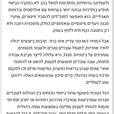
ולשחיקה ברווחיות, ומתכוונת לטפל בהן. לא במקרה הביטוי
מופיע בתדירות גבוהה יותר בשיחות עם אנליסטים ובדוחות
תאגידיים. הוא מאפשר למנכ"לים להסביר פיטורים, שינויי
מבנה ויעדים פיננסיים שאפתניים כחלק מתוכנית רחבה ולא
רק כתגובה נקודתית ללחץ בשוק.
אבל המחיר הארגוני עדיין אינו ברור. תרבות ביצועים יכולה
לחדד אחריות, לתגמל עובדים טובים ולשבור מנגנונים
שמגינים על בינוניות. מנגד, היא עלולה לייצר סביבת עבודה
מתוחה, שבה עובדים חוששים לטעות, להאט או להתנגד.
אחרי שנים שבהן בריאות נפשית, גמישות ואיזון זכו למקום
מרכזי בשיח הניהולי, קיים סיכון שהנושאים האלה יידחקו
שוב לשוליים.
הגל הנוכחי משקף שינוי ביחסי הכוחות בין הנהלות לעובדים.
חברות שמרגישות שאיבדו מהירות, רווחיות או יתרון תחרותי
מנסות להחזיר לעצמן שליטה באמצעות שפה ניהולית
קשוחה יותר וכלים חדים יותר. עבור מנכ"לים, זו דרך להראות