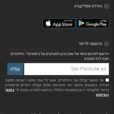
הורדת אפליקציה
הרשמה לדיוור
הירשם לסיכום היומי של שוק ההון ולמבזקים של ביזפורטל - ניוזלטרים
חובה לכל משקיע
אני מאשר קבלת שני ניוזלטרים, אשר כל אחד מהווה רשימת תפוצה
נפרדת, בנושאים סיכום יומי והתראות חמות וקבלת דיוורים פרסומיים
בדואר אלקטרוני ו/ או באמצעות הסלולר בהתאם למפורט בסעיף 10
בתנאי
השימוש