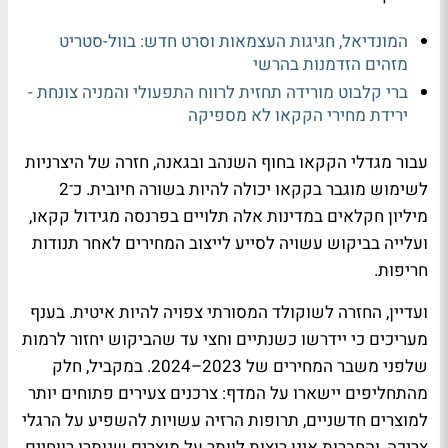
המונדיאל, חגיגות העצמאות וסרט חדש: בוול-סטריט
מזהים הזדמנות בהרשי
ברי קלבוט מורידה תחזית לרווח התפעולי והמניה צונחת -
ירידת מחירי הקקאו לא מספיקה
עבור מגדלי הקקאו בחוף השנהב ובגאנה, חזרה של היצרניות
לשימוש מוגבר בקקאו יכולה להיות בשורה חיובית. כ־2
מיליון חקלאים במדינות אלה תלויים בפרנסה מגידול קקאו,
ועלייה בביקוש עשויה לסייע לייצוב המחירים לאחר תנודות
חריפות.
ועדיין, החזרה לשוקולד המסורתי צפויה להיות איטית. בענף
מעריכים כי יידרשו כשנתיים וחצי עד שהביקוש יחזור לרמות
שלפני משבר המחירים של 2023–2024. במקביל, חלק
מהתחליפים יישארו על המדף: צרכנים צעירים פתוחים יותר
למוצרים חדשניים, תרופות הרזיה עשויות להשפיע על הרגלי
צריכה, והחברות אינן רוצות לוותר על מוצרים שנותרו רווחיים