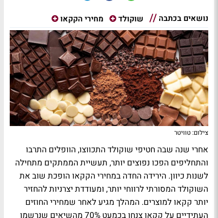
נושאים בכתבה
שוקולד
מחירי הקקאו
צילום: טוויטר
אחרי שנה שבה חטיפי שוקולד התכווצו, הוופלים התרבו
והתחליפים הפכו נפוצים יותר, תעשיית הממתקים מתחילה
לשנות כיוון. הירידה החדה במחירי הקקאו הופכת שוב את
השוקולד המסורתי לרווחי יותר, ומעודדת יצרניות להחזיר
יותר קקאו למוצרים. המהלך מגיע לאחר שמחירי החוזים
העתידיים על קקאו צנחו בכמעט 70% מהשיאים שנרשמו