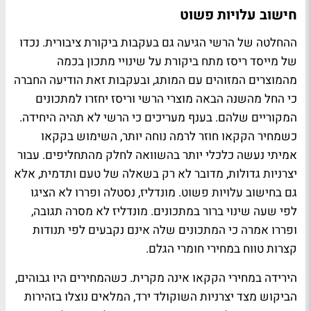
חישוב עלויות פשוט
ההחלטה של הרשי הגיעה גם בעקבות ביקורת ציבורית. נכדו
של מייסד ריסז מתח ביקורת על שינויי מתכון בכמה
מהמוצרים המזוהים עם המותג, ובעקבות זאת הודיעה החברה
כי החל מהשנה הבאה מוצרי הרשי וריסז יחזרו למתכונים
המקוריים שלהם. בענף מעריכים כי הרשי לא תהיה היחידה.
כשמחיר הקקאו חוזר לרמה נוחה יותר, השימוש בקקאו
אמיתי נעשה כלכלי יותר בהשוואה לחלק מהתחליפים. עבור
יצרניות גדולות, מדובר לא רק בשאלה של טעם ותדמית, אלא
גם בחישוב עלויות פשוט. מונדליז, נסטלה ופררו לא הציגו
לפי שעה שינוי ברור במתכונים. מונדליז לא מסרה תגובה,
ופררו אמרה כי המתכונים שלה אינם נקבעים לפי תנודות
קצרות טווח במחירי חומרי הגלם.
הירידה במחירי הקקאו אינה מקרית. כשהמחירים היו גבוהים,
הביקוש מצד יצרניות השוקולד ירד, המלאים נוצלו בזהירות