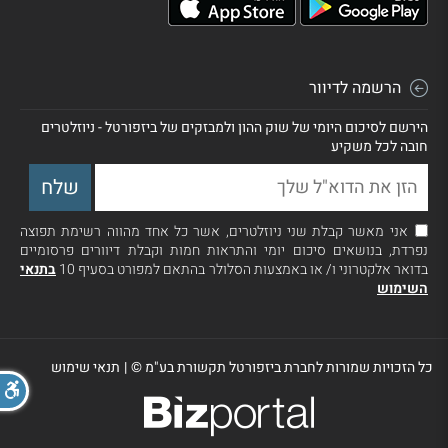
הרשמה לדיוור
הירשם לסיכום היומי של שוק ההון ולמבזקים של ביזפורטל - ניוזלטרים
חובה לכל משקיע
אני מאשר קבלת שני ניוזלטרים, אשר כל אחד מהווה רשימת תפוצה
נפרדת, בנושאים סיכום יומי והתראות חמות וקבלת דיוורים פרסומיים
בדואר אלקטרוני ו/ או באמצעות הסלולר בהתאם למפורט בסעיף 10
בתנאי
השימוש
כל הזכויות שמורות לחברת ביזפורטל תקשורת בע"מ ©
|
תנאי שימוש