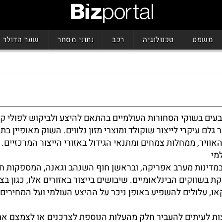
משפט
טכנולוגיה
רכב
נתוני מסחר
שער הדולר
עים בשוקי הסחורות העולמיים בהתאם להיצע ולביקוש לפולי קק
ם עיקרי לייצור שוקולד ומוצרי מזון נלווים. השוק מאופיין בתנ
וויר, ממחלות צמחים ומתנאי הגידול באזורי הייצור המרכזיים.
מי
מדינות מערב אפריקה, ובראשן חוף השנהב וגאנה, המספקות חל
 בשווקים הבינלאומיים. שיבושים בייצור באזורים אלו, כגון בצו
ו, עלולים להשפיע באופן ניכר על ההיצע העולמי ועל המחירים.
לצות לעיתים להעביר חלק מהעלות הנוספת לצרכנים או לצמצם את