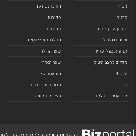
מט"ח
הודעות בורסה
קרנות
סקירות
חסכון ארוך טווח
תקשורת
שווקים גלובליים
המלצות אנליסטים
תנועות בעלי עניין
שער הדולר
מדדים למצב השוק
שער האירו
BizTV
הוראות סגירה
רכב
חדשות ורץ ברשת
מטבעות דיגיטליים
הצהרת נגישות
כל הזכויות שמורות לחברת ביזפורטל ת