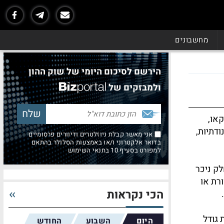
מחשבונים
הירשם לסיכום היומי של שוק ההון
ולמבזקים של
או,
ודתיות,
אני מאשר קבלת ניוזלטרים ודיוורים פרסומיים
בדואר אלקטרוני ו/או באמצעות הסלולר בהתאם
למפורט בסעיף 10 בתנאי השימוש
ק ניכר
רת או
הכי נקראות
 גודל
היום
השבוע
החודש