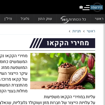
הירשמו
ראשי
שוק ההון
גלובל
נדל"ן
כל הכותרות
ראשי
תגיות
מחירי הקקאו
מחירי הקקאו נקב
המשמשים כחומר גל
המושפעת ממזג הא
עיקר הייצור העול
של קקאו מרוכז ב
מהתוצרת המשווקת
מחלות בעצי הקקא
עליות במחירי הקקאו משפיעות
על עלויות הייצור של חברות מזון ושוקולד גלובליות, שנא