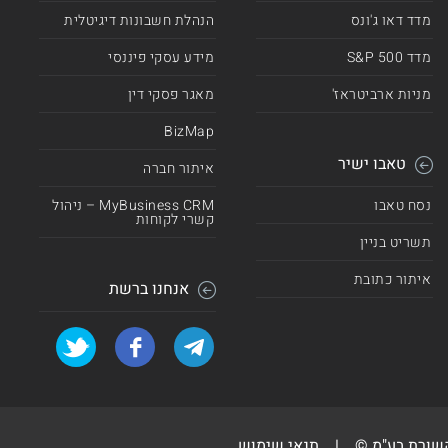
מדד דאו ג'ונס
הנהלת חשבונות דיגיטלית
מדד 500 S&P
מידע עסקי פיננסי
מניות ארביטראז'
מאגר פסקי דין
BizMap
טאבו ישיר
איתור חברה
נסח טאבו
MyBusiness CRM – ניהול
קשרי לקוחות
תשריט בניין
איתור כתובת
אנחנו ברשת
קשורת בע"מ ©
|
תנאי שימוש