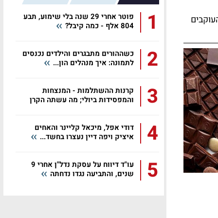
1
פוטר אחרי 29 שנה בלי שימוע, תבע
עוקבים
804 אלף - כמה קיבל?
2
כשההורים מתבגרים והילדים נכנסים
לתמונה: איך מנהלים הון...
3
קרנות ההשתלמות - המנצחות
והמפסידות ביולי; מה עשתה הקרן
שלכם?
4
דודי אפל, מיכאל קליינר והאחים
איציק ויפה דיין נעצרו בחשד...
5
עו"ד דיווח על עסקת נדל"ן אחרי 9
שנים, והתביעה נגדו נדחתה