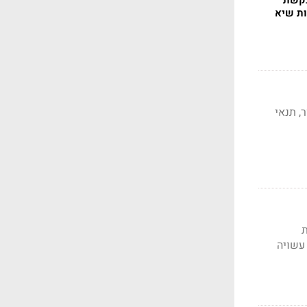
בקשת
ות שיא
ר, תנאי
ת
עשויה