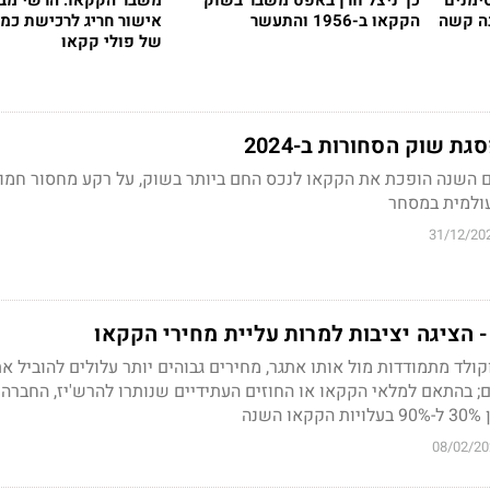
ימנים
כך ניצל וורן באפט משבר בשוק
משבר הקקאו: הרשי מ
נה קשה
הקקאו ב-1956 והתעשר
אישור חריג לרכישת כמ
של פולי קקאו
 שוק הסחורות ב-2024
175% במחירים השנה הופכת את הקקאו לנכס החם ביותר בשוק, על רקע מחסור חמו
עולמית במסחר
31/12/20
ולד מתמודדות מול אותו אתגר, מחירים גבוהים יותר עלולים להוביל א
; בהתאם למלאי הקקאו או החוזים העתידיים שנותרו להרש'יז, החברה 
נה
08/02/20