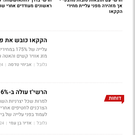
הרשי עם תוצאות טובות מהצפי -
הרשי בדרך להתאוששות? ס
אך מזהירה מפני עליית מחירי
ראשונים מעודדים אחרי ש
הקקאו
הקקאו כובש את פסגת
עלייה של 
מזג אוויר קשים והאטה 
גלובל
אביחי טדסה
24
|
|
הרשי'ז עולה ב-6% - הציגה יציבות למרות עליית מחירי הקקאו
דוחות
למרות שכל יצרניות השוק
הצרכנים לחטיפים אחרים
לעמוד בפני עלייה של בין 30% ל-90% בעלויות הקקאו הש
גלובל
אדיר בן עמי
24
|
|