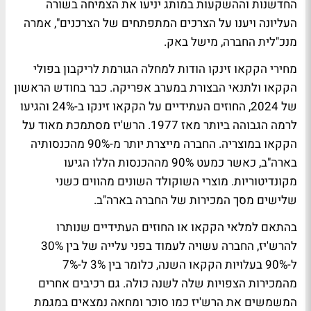
החדשנות וההשקעות במותג יניעו את הצמיחה בשורה
העליונה ויענו על הצרכים המתפתחים של הצרכנים", אמרה
מנכ"לית החברה, מישל באק.
מחירי הקקאו זינקו הודות למחלה הגורמת לריקבון בפולי
הקקאו ולתנאי הבצורת במערב אפריקה. כבר בחודש הראשון
של 2024, החוזים העתידיים על הקקאו זינקו ב-24% והגיעו
לרמה הגבוהה ביותר מאז 1977. הרש'יז מסתמכת מאוד על
הקקאו במוצריה. החברה מייצרת יותר מ-90% מהכנסותיה
בארה"ב, כאשר כמעט 90% מההכנסות הללו הגיעו
מקונדיטוריות. מוצרי השוקולד השונים מהווים כשני
שלישים מסך המכירות של החברה בארה"ב.
בהתאם למלאי הקקאו או החוזים העתידיים שנותרו
להרש'יז, החברה עשויה לעמוד בפני עלייה של בין 30%
ל-90% בעלויות הקקאו השנה, כלומר בין 3% ל-7%
מהמכירות הצפויות שלה לשנה כולה. גם רכיבים אחרים
המשמשים את הרש'יז כמו סוכר ומחאה נמצאים במגמת