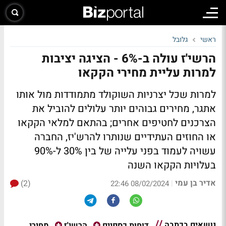
ראשי
גלובל
הרשי'ז עולה ב-6% - הציגה יציבות
למרות עליית מחירי הקקאו
למרות שכל יצרניות השוקולד מתמודדות מול אותו
אתגר, מחירים גבוהים יותר עלולים להוביל את
הצרכנים לחטיפים אחרים; בהתאם למלאי הקקאו
או החוזים העתידיים שנותרו להרש'יז, החברה
עשויה לעמוד בפני עלייה של בין 30% ל-90%
בעלויות הקקאו השנה
אדיר בן עמי
(2)
|
08/02/2024 22:46
נושאים בכתבה
מחירי
דוחות כספיים
הרשי'ז