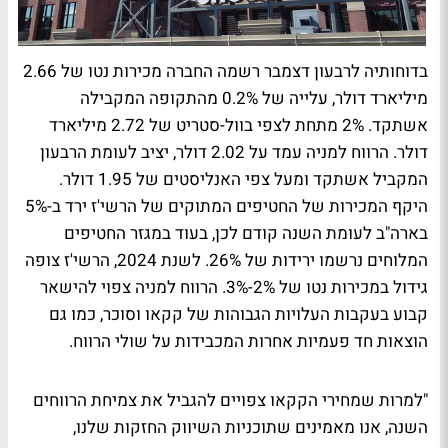
בדוחותיה לרבעון דצמבר רשמה החברה מכירות נטו של 2.66
מיליארד דולר, עלייה של 0.2% מהתקופה המקבילה
אשתקד. 2% מתחת לצפי בוול-סטריט של 2.72 מיליארד
דולר. הרווח למניה עמד על 2.02 דולר, יציב לעומת הרבעון
המקביל אשתקד ומעל צפי האנליסטים של 1.95 דולר.
היקף המכירות של החטיפים המתוקים של הרשי'ז ירד ב-5%
בארה"ב לעומת השנה קודם לכן, בעוד במגזר החטיפים
המלוחים נרשמו ירידות של 26%. לשנת 2024, הרשי'ז צופה
גידול במכירות נטו של 2%-3%. הרווח למניה צפוי להישאר
קבוע בעקבות העלויות הגבוהות של קקאו וסוכר, כמו גם
הוצאות חד פעמיות אחרות המכבידות על שולי הרווח.
"למרות שמחירי הקקאו צפויים להגביל את צמיחת הרווחים
השנה, אנו מאמינים שתוכניות השיווק החזקות שלנו,