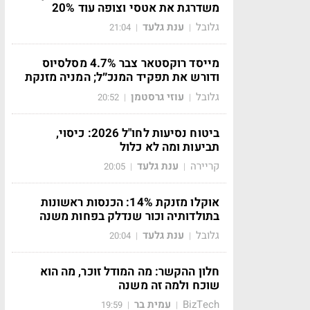
משדרגת את אטסי וצופה עוד 20%
גלובל
ענת גלעד
21:04
|
|
מייסד רוקסטאר צבר 4.7% מסלסיוס
ודורש את תפקיד המנכ״ל; המניה מזנקת
גלובל
עוזי גרסטמן
20:52
|
|
ביטוח נסיעות לחו"ל 2026: כיסוי,
תביעות ומה לא כלול
קריירה
ענת גלעד
20:05
|
|
אוקלו מזנקת 14%: הכנסות ראשונות
בתולדותיה וכור שנדלק בפחות משנה
גלובל
ענת גלעד
20:04
|
|
חלון ההקשר: מה המודל זוכר, מה הוא
שוכח ולמה זה משנה
BizTech
עמית בר
19:59
|
|