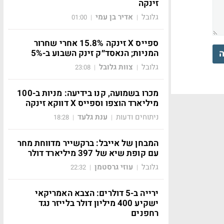
זינקה
גלובל
אדיר בן עמי
01:00
|
|
ספייס X זינקה 15.8% אחרי שחרור
המניות; הנאסד״ק זינק השבוע ב-5%
ה
גלובל
צוות גלובל
23:08
|
|
מכרו בשמועה, קנו בידיעה: מניות ב-100
מיליארד הוצפו וספייס X דווקא זינקה
ניתוחים ודעות
ענת גלעד
18:28
|
|
המבחן של אייבל: ברקשייר מדווחת מחר
עם קופת שיא של 397 מיליארד דולר
גלובל
עוזי גרסטמן
22:32
|
|
ירייה ב-5 דולרים: הצבא האמריקאי
ישקיע 400 מיליון דולר בלייזר נגד
רחפנים