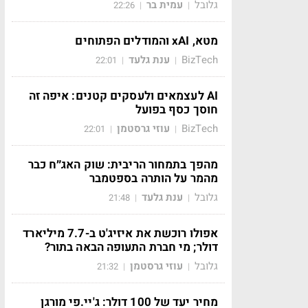
גלובל
עמית בר
22:26
|
|
מטא, xAI והמודלים הפתוחים
BizTech
ענת גלעד
22:01
|
|
AI לעצמאים ולעסקים קטנים: איפה זה
חוסך כסף בפועל
BizTech
עוזי גרסטמן
22:01
|
|
מהפך בתמחור הריבית: שוק האג״ח כבר
מהמר על הותרה בספטמבר
גלובל
ענת גלעד
21:48
|
|
אפולו רוכשת את איזיג'ט ב-7.7 מיליארד
דולר; מי חברת התעופה הבאה בתור?
גלובל
עוזי גרסטמן
21:32
|
|
מחיר יעד של 100 דולר: ג'יי.פי מורגן