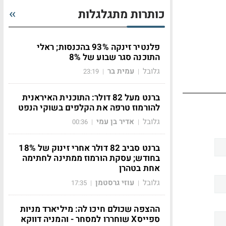
כותרות מתגלגלות
פלנטיר זינקה 93% בהכנסות; ראלי
התוכנה סגר שבוע של 8%
גלובל
עמית בר
23:19
|
|
ברנט מעל 82 דולר: התוכנית האיראנית
להורמוז טרפה את הקלפים בשוקי הנפט
גלובל
אדיר בן עמי
00:36
|
|
ברנט סביב 82 דולר אחרי זינוק של 18%
בחודש; עסקת הורמוז ממתינה לחתימה
אחת בטהרן
גלובל
עוזי גרסטמן
17:35
|
|
ההצפה שכולם חיכו לה: מיליארד מניות
ספייסX שוחררו למסחר - והמניה דווקא