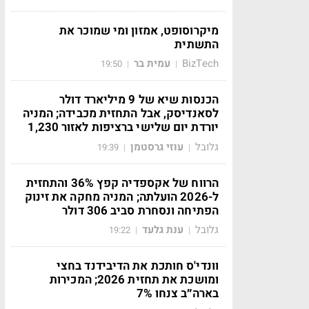
מיקרוסופט, אמזון ומי שמוכר את
התשתית
BizTech
עמית בר
19:50
|
|
הכנסות שיא של 9 מיליארד דולר
לסאנדיסק, אבל התחזית מכבידה; המניה
יורדת יום שלישי ברציפות לאזור 1,230
גלובל
עוזי גרסטמן
19:39
|
|
הרווח של אקספדיה קפץ 36% והתחזית
ל-2026 הועלתה; המניה מחקה את זינוק
הפתיחה ונסחרת סביב 306 דולר
גלובל
ענת גלעד
19:22
|
|
וונדי'ס חותכת את הדיבידנד בחצי
ומושכת את תחזית 2026; המכירות
בארה״ב צנחו 7%