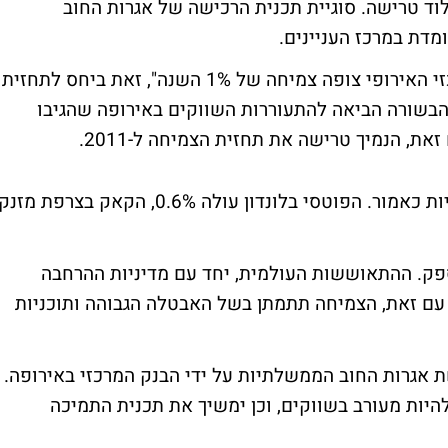
לוד טרישה. סוגיית תכנית הרכישה של אגרות החוב
מדת במרכז העניינים.
עם תחילת נאומו אמר טרישה כי "הבנק המרכזי האירופי צופה צמיחה של 1% השנה", זאת ביחס לתחזית
דה על צמיחה של 0.8% בלבד. הבשורה הביאה להתעוררות השווקים באירופה שהגיבו
ת, הנמיך טרישה את תחזית הצמיחה ל-2011.
בשעה זו, המדדים באירופה מגבירים את העליות כאמור. הפוטסי בלונדון עולה 0.6%, הקאק בצרפת מזנ
פק. ההתאוששות העולמית, יחד עם מדיניות ההרחבה
 עם זאת, הצמיחה תתמתן בשל האבטלה הגבוהה ותוכניות
ת אגרות החוב הממשלתיות על ידי הבנק המרכזי באירופה.
היות מעורב בשווקים, וכן ימשיך את תכנית התמיכה