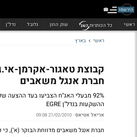
הירשמו
ראשי
שוק ההון
גלובל
נדל"ן
כל הכותרות
ראשי
בארץ
קבוצת טאגור-אקרמן-אי.ג
חברת אנגל משאבים
92% מבעלי האג"ח הצביעו בעד ההצעה ש
ההשקעות בנדל"ן EGRE
אריאל אטיאס
21/02/2010 09:08
|
חברת אנגל משאבים מדווחת הבוקר (א'), כי ק