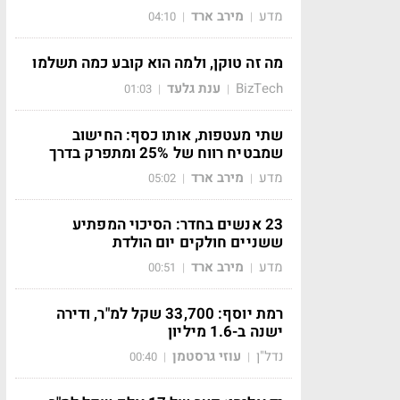
מדע
מירב ארד
04:10
|
|
מה זה טוקן, ולמה הוא קובע כמה תשלמו
BizTech
ענת גלעד
01:03
|
|
שתי מעטפות, אותו כסף: החישוב
שמבטיח רווח של 25% ומתפרק בדרך
מדע
מירב ארד
05:02
|
|
23 אנשים בחדר: הסיכוי המפתיע
ששניים חולקים יום הולדת
מדע
מירב ארד
00:51
|
|
רמת יוסף: 33,700 שקל למ"ר, ודירה
ישנה ב-1.6 מיליון
נדל"ן
עוזי גרסטמן
00:40
|
|