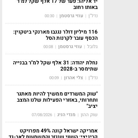
יד אליהו: פער של 17 אלף שקל למ"ר
באותו רחוב
נדל"ן
עוזי גרסטמן
00:30
|
|
116 מיליון דולר נגנבו מארנקי ביטקוין:
הכסף עובר לקרנות הסל
גלובל
עוזי גרסטמן
00:08
|
|
נחלת יהודה: 31 אלף שקל למ"ר בבנייה
שתימסר ב-2028
נדל"ן
צלי אהרון
00:09
|
|
"שוק המשרדים ממשיך להיות מאתגר
ותחרותי, באזורי הפעילות שלנו המצב
יציב"
שוק ההון
מנדי הניג
07/08/2026
|
|
אמריקה ישראל קונה 49% מפרויקט
קריניצי: השווי שנגזר והמשמעות לאב-גד