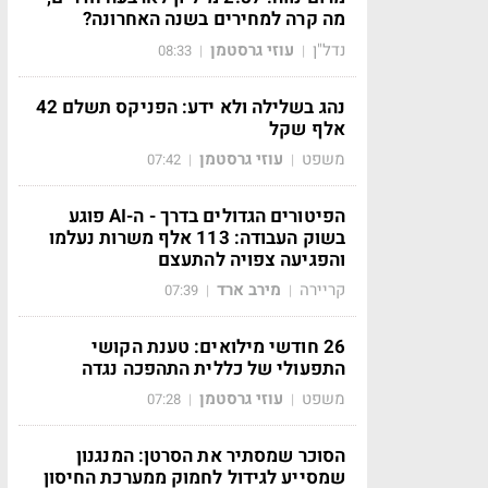
מה קרה למחירים בשנה האחרונה?
נדל"ן
עוזי גרסטמן
08:33
|
|
נהג בשלילה ולא ידע: הפניקס תשלם 42
אלף שקל
משפט
עוזי גרסטמן
07:42
|
|
הפיטורים הגדולים בדרך - ה-AI פוגע
בשוק העבודה: 113 אלף משרות נעלמו
והפגיעה צפויה להתעצם
קריירה
מירב ארד
07:39
|
|
26 חודשי מילואים: טענת הקושי
התפעולי של כללית התהפכה נגדה
משפט
עוזי גרסטמן
07:28
|
|
הסוכר שמסתיר את הסרטן: המנגנון
שמסייע לגידול לחמוק ממערכת החיסון