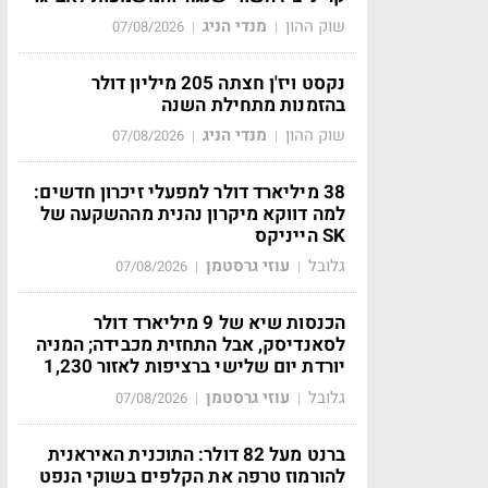
שוק ההון
מנדי הניג
07/08/2026
|
|
נקסט ויז'ן חצתה 205 מיליון דולר
בהזמנות מתחילת השנה
שוק ההון
מנדי הניג
07/08/2026
|
|
38 מיליארד דולר למפעלי זיכרון חדשים:
למה דווקא מיקרון נהנית מההשקעה של
SK הייניקס
גלובל
עוזי גרסטמן
07/08/2026
|
|
הכנסות שיא של 9 מיליארד דולר
לסאנדיסק, אבל התחזית מכבידה; המניה
יורדת יום שלישי ברציפות לאזור 1,230
גלובל
עוזי גרסטמן
07/08/2026
|
|
ברנט מעל 82 דולר: התוכנית האיראנית
להורמוז טרפה את הקלפים בשוקי הנפט