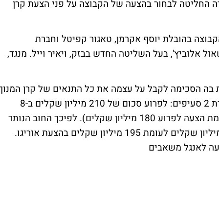
 החליטה לבחור בהצעה של הקבוצה על פני הצעת קרן
הקבוצה בהובלת יוסף אקרמן, טאגור קפיטל וחברת
צאת בשליטת שאול אלוביץ', בעל השליטה החדש בבזק, ויאיר וייל. מנגד,
ה הסכימה לקבל על עצמה את כל התנאים של קרן המנוף
אוריגו, בהובלת גבי טרבלסי, תוך שהיא משפרת 2 סעיפים: לפרוע סכום של 210 מיליון שקלים ב-8
תשלומים מתום השנה השלישית (שיפור לעומת הצעה לפרוע 180 מיליון שקלים). לפיכך החוב הנותר
צעה לאנגל משאבים