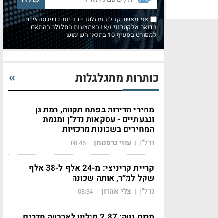
אני מאשר קבלת ניוזלטרים ודיוורים פרסומיים
בדואר אלקטרוני ו/או באמצעות הסלולר בהתאם
למפורט בסעיף 10 בתנאי השימוש
כותרות מתגלגלות
מחירי הדירות בפתח תקווה, רמת גן
וגבעתיים - עסקאות נדל"ן ומגמת
המחירים בשכונות מרכזיות
נדל"ן
עוזי גרסטמן
08:46
|
|
קריית קריניצי: מ-24 אלף ל-38 אלף
שקל למ״ר, אותה שכונה
נדל"ן
צלי אהרון
08:34
|
|
מרום נווה: 2.87 מיליון לארבעה חדרים,