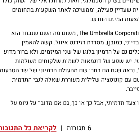
 ב-8% במהלך 2024, על רקע שינויים בשוק הטכנולוגי, וזאת למרות ראלי של השוק כולו
קרן שישית שעדיין פעילה, וממשיכה לאתר השקעות בתחומים
מצעות המיזם החדש.
ומילה אחרונה לגבי שמו של המיזם עצמו, The Umbrella Corporation, משום מה השם שנבחר הוא
יוני, כמובן), מסדרת רזידנט איוול. קשה להאמין
 גם על הדמיון בלוגו של שני המיזמים, ולא ברור מדוע
טי. יש שפע של דוגמאות לשמות שלקוחים מעולמות
, נראה שגם הם בחרו שם מהעולם הדמיוני של שר הטבעות,
שם עם קונוטציה שלילית מעוררת שאלה לגבי התדמית
ייבר.
צעד תדמיתי, אבל כך או כך, גם אם מדובר על גיוס על
6 תגובות
|
לקריאת כל התגובות