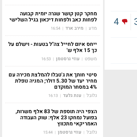
מחקר קטן קושר שגרה יומית קבועה
4
לפחות כאב ולפחות דיכאון בגיל השלישי
מדע
מירב ארד
16:54
|
|
ייחס איום לחייל צה"ל בטעות - וישלם על
כך 15 אלף ש'
משפט
עוזי גרסטמן
16:53
|
|
סיטי חותך את ג'טבלו להמלצת מכירה עם
מחיר יעד של 5.30 דולר; המניה נופלת
4% במסחר המוקדם
גלובל
ענת גלעד
16:13
|
|
הצפי היה תוספת של 83 אלף משרות,
בפועל נמחקו 23 אלף: שוק העבודה
האמריקאי מתכווץ
גלובל
עוזי גרסטמן
15:44
|
|