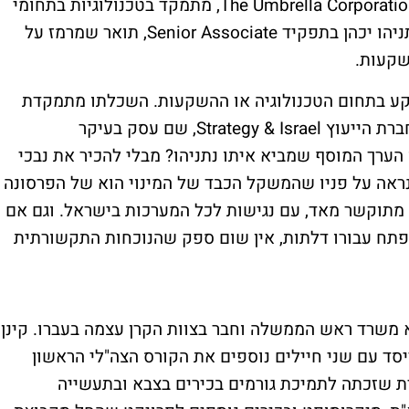
תחת ניהולו של דובי פרנסס. המיזם, ששמו The Umbrella Corporation, מתמקד בטכנולוגיות בתחומי
הביטחון והסייבר, ויפעל בישראל ובארה"ב. נתניהו יכהן בתפקיד Senior Associate, תואר שמרמז על
שקעות.
 רקע בתחום הטכנולוגיה או ההשקעות. השכלתו מתמקדת
בפילוסופיה והיסטוריה, ועד לאחרונה עבד בחברת הייעוץ Strategy & Israel, שם עסק בעיקר
ערך המוסף שמביא איתו נתניהו? מבלי להכיר את נבכי
 נראה על פניו שהמשקל הכבד של המינוי הוא של הפרסונה
 מתוקשר מאד, עם נגישות לכל המערכות בישראל. וגם אם
פתח עבורו דלתות, אין שום ספק שהנוכחות התקשורתית
וצא משרד ראש הממשלה וחבר בצוות הקרן עצמה בעברו. קינן
יסד עם שני חיילים נוספים את הקורס הצה"לי הראשון
ת שזכתה לתמיכת גורמים בכירים בצבא ובתעשייה