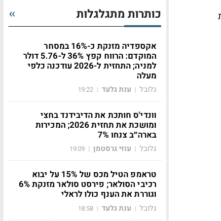
כותרות מתגלגלות
אקספדיה מזנקת כ-16% במסחר
המוקדם: הרווח קפץ 36% ל-5.76 דולר
למניה; התחזית ל-2026 עודכנה כלפי
מעלה
גלובל
ענת גלעד
19:22
|
|
וונדי'ס חותכת את הדיבידנד בחצי
ומושכת את תחזית 2026; המכירות
בארה״ב צנחו 7%
גלובל
עוזי גרסטמן
19:09
|
|
טראמפ הטיל מכס של 15% על יבוא
רכיבי הסולאר; פירסט סולאר מזנקת 6%
וגוררת את הענף כולו לראלי
גלובל
ענת גלעד
18:58
|
|