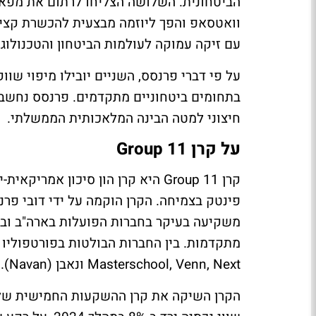
הביטחונית. השלושה הצליחו לרתום את מפא"
וואטסאפ והפך ליוזמה מבצעית להכשרת קציני
עם זיקה עמוקה לעולמות הביטחון והטכנולוגי
על פי דברי פרנסס, השניים יובילו מיפוי שוו
בתחומים ביטחוניים מתקדמים. פרנסס נחשב
חיצוני למטה הבינה המלאכותית הממשלתי.
על קרן Group 11
קרן Group 11 היא קרן הון סיכון
פינטק בצמיחה. הקרן הוקמה על ידי דובי פרנס
משקיעה בעיקר בחברות הפועלות בארה"ב ובי
Masterschool, Venn, Next ונאבן (Navan). חלק מהחברות שנבחרו זכו לאקזיטים או הפכו לחד-קרן.