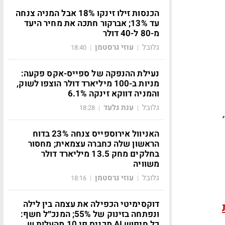
הכנסות זילו זינקו 18% אבל המניה צנחה
עד 13%; אברקור חתכה את מחיר היעד
מ-80 ל-40 דולר
גלובל
עוזי גרסטמן
18:40
|
|
נעילת ההנפקה של ספייס-אקס פקעה:
מניות ב-100 מיליארד דולר הוצפו לשוק,
והמניה דווקא זינקה 6.1%
גלובל
ענת גלעד
18:28
|
|
האניוול אירוספייס צנחה 23% בדוח
הראשון שלה כחברה עצמאית; מחסור
בחלקים מחק 13.5 מיליארד דולר
משוויה
גלובל
עוזי גרסטמן
18:16
|
|
דוקסימיטי הכפילה את עצמה בין לילה
ונפתחה בזינוק של 55%; המנכ״ל חשף:
כל חיפוש AI מכניס פי 10 מהעלות ש