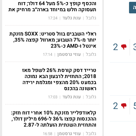
והכסף קופץ כ-5% מעל 64 דולר; דוח
ה
תעסוקה חלש במיוחד בארה״ב מרחיק את
גלובל
ענת גלעד
17:24
|
|
ראלי השבבים בוול סטריט: SOXX מזנקת
יותר מ-7% השבוע; מארוול קפצה 35%,
2
אינטל ו-AMD כ-23%
גלובל
עוזי גרסטמן
17:14
|
|
טרייד דסק קורסת 26% לשפל מאז
2018; התחזית לרבעון הבא נמוכה
בכמעט 20% מהצפי ומגלמת ירידה
ראשונה בהכנס
גלובל
ענת גלעד
17:03
|
|
2
קלאודפלייר מזנקת 10% אחרי דוח חזק:
ההכנסות קפצו 36% ל-696 מיליון דולר,
והתחזית השנתית הועלתה ל-2.87
גלובל
עוזי גרסטמן
16:58
|
|