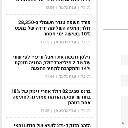
גלובל
ענת גלעד
18:04
|
|
פורד חשפה טנדר חשמלי ב-28,350
דולר; המניה השלימה ירידה של כמעט
10% בשישה ימי מסחר
גלובל
עוזי גרסטמן
17:52
|
|
נילסן רוכשת את דאבל-וריפיי לפי שווי
של 2.15 מיליארד דולר; המניה מזנקת
14% ומתקרבת למחיר ההצעה
גלובל
ענת גלעד
17:44
|
|
ברנט סביב 82 דולר אחרי זינוק של 18%
בחודש; עסקת הורמוז ממתינה לחתימה
אחת בטהרן
גלובל
עוזי גרסטמן
17:35
|
|
הזהב מזנק כ-2% לשיא של חודש וחצי