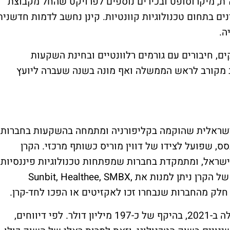
ת, מיקרוסופט ובכירים נוספים לפרויקט שהחל מקבוצת
ם בתחום טכנולוגיות קוונטיות. קינן נחשב לדמות חדשנית
ה.
קים, חיבורים עם גורמים רלוונטיים ובחינת השקעות
 מקורב לראש הממשלה ואף מונה בשנה שעברה ליועץ
 אמריקאית-ישראלית שהוקמה בקליפורניה ומתמחה בהשקעות בחברות
ס, שפועל לצידו של דווין מוריס כשותף מרכזי. הקרן
שראל, ומתמקדת בחברות שמפתחות טכנולוגיות פיננסיות
מתקדמות. בין החברות הבולטות בפורטפוליו של הקרן ניתן למנות את Sunbit, Healthee, SMBX,
הקרן השיקה את קרן ההשקעות החמישית שלה ב-2021, בהיקף של כ-197 מיליון דולר. לפי דיווחים,