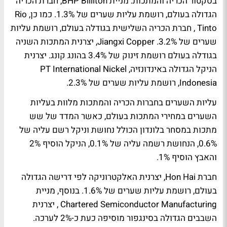
בסקטור הכריה והמתכות: מניית BHP Billiton, חברת הכריה
הגדולה בעולם, רושמת עליות שערים של 1.3%. כמו כן, Rio
Tinto , חברת הכריה השלישית בגודלה בעולם, רושמת עליות
שערים של 3.2%. Jiangxi Copper, יצרנית המתכות השניה
בגודלה בעולם רושמת זינוק של 3.4% בהונג קונג. יצרנית
הניקל הגדולה באינדונזיה, PT International Nickel
Indonesia, רושמת עליות שערים של 2.3%.
עליות השערים בחברות הכריה והמתכות מלוות בעליות
השערים במחירי המתכות בעולם, כאשר המדד של שש
מתכות במסחר בלונדון הכולל נחושת וניקל רשם עליה של
0.6%, הנחושת רשמה עליה של 0.1%, הניקל הוסיף 2%
והאבץ הוסיף 1%.
חברת Hon Hai, יצרנית האלקטרוניקה לפי דרישה הגדולה
בעולם, רושמת עליות שערים של 1.6%. בנוסף, מניית
Chartered Semiconductor Manufacturing , יצרנית
השבבים הגדולה בסינגפור מוסיפה כעת כ-2% לערכה.