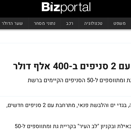
משפט
טכנולוגיה
רכב
נתוני מסחר
שער הדולר
 דולר
הסניפים הקיימים ברשת
רשת "אפרודיטה", המתמחה בהלבשה תחתונה, בגדי ים והלבשת פנאי, מתרחבת עם 2 סניפים חדשים,
הסניפים החדשים נפתחים בקניון "מול הים" באילת ובקניון "לב העיר" בקריית גת ומתווספים ל-50