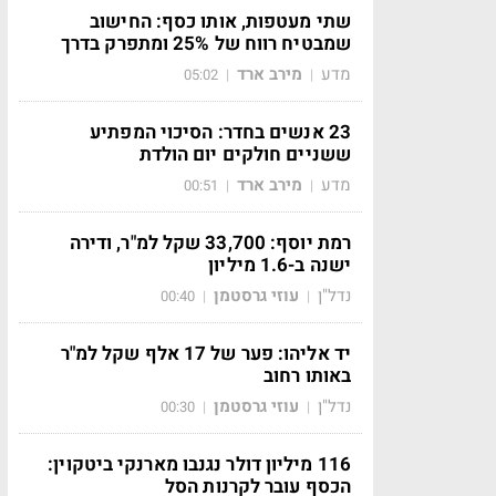
שתי מעטפות, אותו כסף: החישוב
שמבטיח רווח של 25% ומתפרק בדרך
מדע
מירב ארד
05:02
|
|
23 אנשים בחדר: הסיכוי המפתיע
ששניים חולקים יום הולדת
מדע
מירב ארד
00:51
|
|
רמת יוסף: 33,700 שקל למ"ר, ודירה
ישנה ב-1.6 מיליון
נדל"ן
עוזי גרסטמן
00:40
|
|
יד אליהו: פער של 17 אלף שקל למ"ר
באותו רחוב
נדל"ן
עוזי גרסטמן
00:30
|
|
116 מיליון דולר נגנבו מארנקי ביטקוין:
הכסף עובר לקרנות הסל