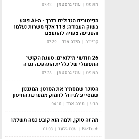
משפט
עוזי גרסטמן
07:42
|
|
הפיטורים הגדולים בדרך - ה-AI פוגע
בשוק העבודה: 113 אלף משרות נעלמו
והפגיעה צפויה להתעצם
קריירה
מירב ארד
07:39
|
|
26 חודשי מילואים: טענת הקושי
התפעולי של כללית התהפכה נגדה
משפט
עוזי גרסטמן
07:28
|
|
הסוכר שמסתיר את הסרטן: המנגנון
שמסייע לגידול לחמוק ממערכת החיסון
מדע
מירב ארד
04:10
|
|
מה זה טוקן, ולמה הוא קובע כמה תשלמו
BizTech
ענת גלעד
01:03
|
|