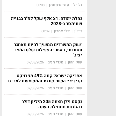
גלובל
עוזי גרסטמן
00:08
|
|
נחלת יהודה: 31 אלף שקל למ"ר בבנייה
שתימסר ב-2028
נדל"ן
צלי אהרון
00:09
|
|
"שוק המשרדים ממשיך להיות מאתגר
ותחרותי, באזורי הפעילות שלנו המצב
יציב"
שוק ההון
מנדי הניג
07/08/2026
|
|
אמריקה ישראל קונה 49% מפרויקט
קריניצי: השווי שנגזר והמשמעות לאב-גד
שוק ההון
מנדי הניג
07/08/2026
|
|
נקסט ויז'ן חצתה 205 מיליון דולר
בהזמנות מתחילת השנה
שוק ההון
מנדי הניג
07/08/2026
|
|