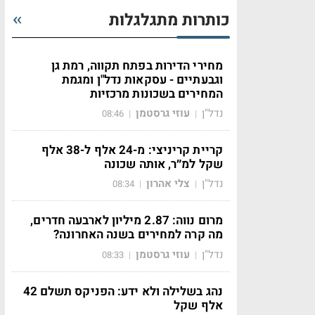
כותרות מתגלגלות
מחירי הדירות בפתח תקווה, רמת גן
וגבעתיים - עסקאות נדל"ן ומגמת
המחירים בשכונות מרכזיות
נדל"ן
עוזי גרסטמן
08:46
|
|
קריית קריניצי: מ-24 אלף ל-38 אלף
שקל למ״ר, אותה שכונה
נדל"ן
צלי אהרון
08:34
|
|
מרום נווה: 2.87 מיליון לארבעה חדרים,
מה קרה למחירים בשנה האחרונה?
נדל"ן
עוזי גרסטמן
08:33
|
|
נהג בשלילה ולא ידע: הפניקס תשלם 42
אלף שקל