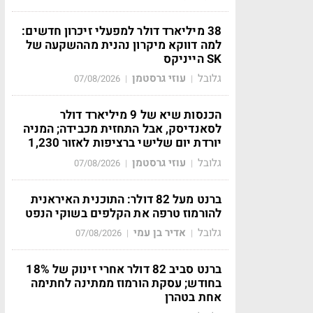
38 מיליארד דולר למפעלי זיכרון חדשים:
למה דווקא מיקרון נהנית מההשקעה של
SK הייניקס
גלובל
עוזי גרסטמן
07/08/2026
|
|
הכנסות שיא של 9 מיליארד דולר
לסאנדיסק, אבל התחזית מכבידה; המניה
יורדת יום שלישי ברציפות לאזור 1,230
גלובל
עוזי גרסטמן
07/08/2026
|
|
ברנט מעל 82 דולר: התוכנית האיראנית
להורמוז טרפה את הקלפים בשוקי הנפט
גלובל
אדיר בן עמי
07/08/2026
|
|
ברנט סביב 82 דולר אחרי זינוק של 18%
בחודש; עסקת הורמוז ממתינה לחתימה
אחת בטהרן