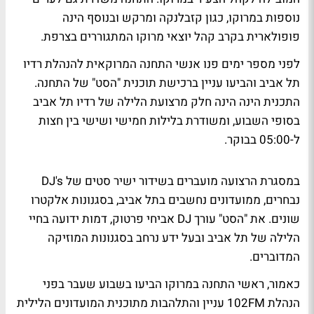
נוספות במרוקו, כגון קזבלנקה ומרקש ובנוסף הינה
פופולארית בקרב קהל יוצאי מרוקו המתגוררים בצרפת.
לפני מספר ימים פנו אנשי התחנה המרוקאית להנהלת רדיו
תל אביב והביעו עניין ברכישת תוכנית "הסט" של התחנה.
התכנית הינה הינה חלק מרצועת הלילה של רדיו תל אביב
בסופי השבוע, ומשודרת בלילות חמישי ושישי בין חצות
ל-05:00 בבוקר.
במסגרת הרצועה מועברים בשידור ישיר סטים של DJ's
נבחרים, ממועדונים נחשבים בתל אביב, בסגנונות אלקטרו
שונים. את "הסט" עורך DJ אביחי פרטוק, דמות ידועה בחיי
הלילה של תל אביב ובעל ידע נרחב בסגנונות המוזיקה
המדוברים.
כאמור, ראשי התחנה במרוקו הביעו בשבוע שעבר בפני
הנהלת 102FM עניין והתלהבות מתוכנית המועדונים הלילית