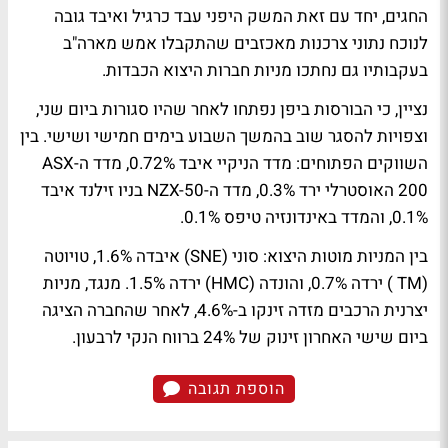
החגים, יחד עם זאת המשק היפני עבד כרגיל ואיבד גובה
לנוכח נתוני צרכנות מאכזבים שהתקבלו אמש מארה"ב
בעקבותיו גם נחתכו מניות חברות היצוא הכבדות.
נציין, כי הבורסות ביפן נפתחו לאחר שהיו סגורות ביום שני,
וצפויות להסגר שוב בהמשך השבוע בימים חמישי ושישי. בין
השווקים הפתוחים: מדד הניקיי איבד 0.72%, מדד ה-ASX
200 האוסטרלי ירד 0.3%, מדד ה-NZX-50 בניו זילנד איבד
0.1%, והמדד באינדונזיה טיפס 0.1%.
בין המניות מוטות היצוא: סוני (SNE) איבדה 1.6%, טויוטה
(TM ) ירדה 0.7%, והונדה (HMC) ירדה 1.5%. מנגד, מניות
יצרנית הרכבים מזדה זינקו ב-4.6%, לאחר שהחברה הציגה
ביום שישי האחרון זינוק של 24% ברווח הנקי לרבעון.
הוספת תגובה