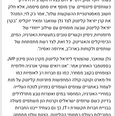
כשותפים פיננסיים. ערך מוסף אינו סתם סיסמה, אלא חלק
חשוב מאסטרטגיית ההשקעות שלנו", אמר ג'ק לוי, המנהל
את קרן יזראל קלינטק לצד גלן שוואבר ומאיר יוקליס. "בקרן
יזראל קלינטק שבעה מומחים עם שילוב ייחודי של
מיומנויות, ניסיון וקשרים טובים בתעשיות האנרגיה, המים,
הכימיקלים והאגריטק. כל זאת, לצד רשת מתפתחת של
שותפים ולקוחות בארה"ב, אירופה ואסיה".
גלן שוואבר, שהצטרף ליזראל קלינטק מקרן ההון סיכון JVP
בספטמבר האחרון אמר: "אנו רואים שווקי אנרגיה חלופית
הצומחים בקצב מסחרר, כמו גם חברות רב לאומיות כמו
וול-מארט וקוקה-קולה המחפשות פתרונות קלינטק על מנת
לעמוד באתגרים עצומים העומדים בפניהן לנוכח העלייה
במחירי האנרגיה, המחסור במים ואוצרות טבע מתדלדלים.
בדיוק כשם שיזמים ישראלים וקרנות הון משתפים פעולה
בבניית חברות תקשורת ו-IT, כך גם בעתיד ייבנו החברות
המובילות בעולם בתחומי הקלינטק. הצוות שלנו מתמחה