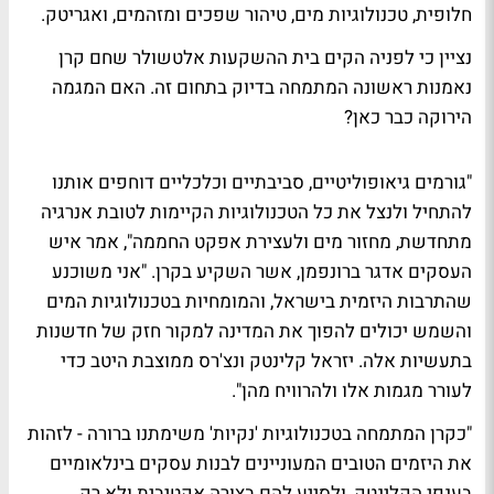
חלופית, טכנולוגיות מים, טיהור שפכים ומזהמים, ואגריטק.
נציין כי לפניה הקים בית ההשקעות אלטשולר שחם קרן
נאמנות ראשונה המתמחה בדיוק בתחום זה. האם המגמה
הירוקה כבר כאן?
"גורמים גיאופוליטיים, סביבתיים וכלכליים דוחפים אותנו
להתחיל ולנצל את כל הטכנולוגיות הקיימות לטובת אנרגיה
מתחדשת, מחזור מים ולעצירת אפקט החממה", אמר איש
העסקים אדגר ברונפמן, אשר השקיע בקרן. "אני משוכנע
שהתרבות היזמית בישראל, והמומחיות בטכנולוגיות המים
והשמש יכולים להפוך את המדינה למקור חזק של חדשנות
בתעשיות אלה. יזראל קלינטק ונצ'רס ממוצבת היטב כדי
לעורר מגמות אלו ולהרוויח מהן".
"כקרן המתמחה בטכנולוגיות 'נקיות' משימתנו ברורה - לזהות
את היזמים הטובים המעוניינים לבנות עסקים בינלאומיים
בענפי הקלינטק, ולסייע להם בצורה אקטיבית ולא רק