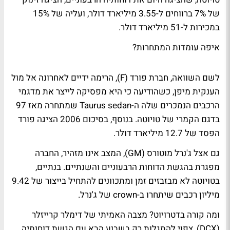
של 7% ברווחים ל-3.55 מיליארד דולר, ועליה של 15%
במכירות ל-51 מיליארד דולר.
איפה עומדות המתחרות?
לשם השוואה, חברת פורד (F), הרימה ידיים לאחרונה אל מול
הענקית מיפן, כשהודיעה כי היא מפסיקה לייצר את מדגמי
הרכבים הנמכרים שלה ה-Taurus sedan שמתחרה מאז 97
בדגם הקמרי של טויוטה. בנוסף, בסיכום 2006 הציגה פורד
הפסד של 12.7 מיליארד דולר.
גם אצל ג'נרל מוטורס (GM), המצב אינו מזהיר, החברה
מפגרת בהגשת הדוחות הרבעוניים והשנתיים. בנתיים,
בטויוטה לא מבזבזים זמן ומתכוונים להתחיל בייצור של 9.42
מיליון רכבים שיתחרו ב-crown של ג'נרל.
ומה קורה בדטרויוט? מצבה האמיתי של דימלר קרייזלר
(DCX), צפוי להתגלות רק בשבוע הבא עם הגשת דוחותיה