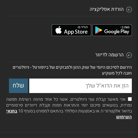
הורדת אפליקציה
הרשמה לדיוור
הירשם לסיכום היומי של שוק ההון ולמבזקים של ביזפורטל - ניוזלטרים
חובה לכל משקיע
אני מאשר קבלת שני ניוזלטרים, אשר כל אחד מהווה רשימת תפוצה
נפרדת, בנושאים סיכום יומי והתראות חמות וקבלת דיוורים פרסומיים
בדואר אלקטרוני ו/ או באמצעות הסלולר בהתאם למפורט בסעיף 10
בתנאי
השימוש