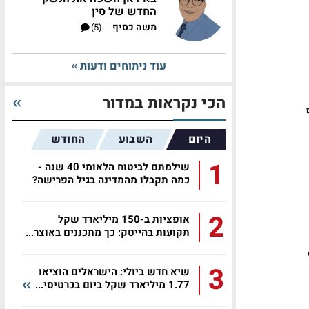
החדש של סין
|
משה כסיף
(5)
עוד ניתוחים ודעות
הכי נקראות במדור
יקף
היום
השבוע
החודש
1
שילמתם לביטוח הלאומי 40 שנה -
כמה תקבלו מהמדינה בגיל הפרישה?
2
אופציות ב-150 מיליארד שקל
תקועות בהייטק: כך מתכננים באוצר...
3
שיא חדש ביולי: הישראלים הוציאו
1.77 מיליארד שקל ביום בכרטיסי...