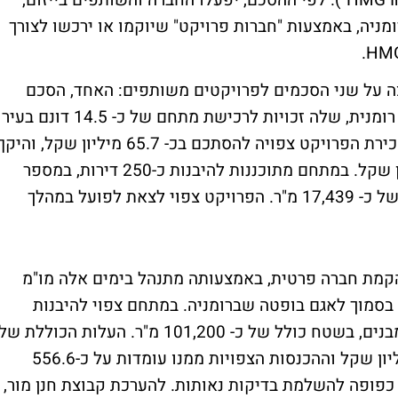
משתנה לחברת "HMG International Development"). לפי ההסכם, יפעלו החברה והשותפים בייזום,
מניה, באמצעות "חברות פרויקט" שיוקמו או ירכשו לצורך
 על שני הסכמים לפרויקטים משותפים: האחד, הסכם
שבמסגרתו תתבצע השקעה משותפת בחברה רומנית, שלה זכויות לרכישת מתחם של כ- 14.5 דונם בעיר
קלוז' שברומניה. העלות הכוללת של בניית ומכירת הפרויקט צפויה להסתכם בכ- 65.7 מיליון שקל, וה
ההכנסות הצפוי ממנו עומד על כ- 92.7 מיליון שקל. במתחם מתוכננות להיבנות כ-250 דירות, במספר
מבנים בני ארבע עד שש קומות, בשטח כולל של כ- 17,439 מ"ר. הפרויקט צפוי לצאת לפועל במהלך
קמת חברה פרטית, באמצעותה מתנהל בימים אלה מו"מ
כ- 46 דונם, הממוקם בסמוך לאגם בופטה שברומניה. במתחם צפוי להיבנות
פרויקט מגורים של כ- 1,265 דירות, במספר מבנים, בשטח כולל של כ- 101,200 מ"ר. העלות הכוללת של
בניית ומכירת הפרויקט עומדת על כ- 339 מיליון שקל וההכנסות הצפויות ממנו עומדות על כ-556.6
כפופה להשלמת בדיקות נאותות. להערכת קבוצת חנן מור,