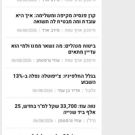
קרן פנסיה מקיפה ומשלימה: איך היא
עובדת ומה מבטיח לה תשואה
חיסכון ארוך טווח
מירב ארד
06/08/2026
|
|
ביטוח מנהלים: מה נשאר ממנו ולמי הוא
עדיין מתאים
חיסכון ארוך טווח
עוזי גרסטמן
06/08/2026
|
|
בגלל החלפיניו: צ׳יפוטלה נפלה ב-13%
השבוע
גלובל
אדיר בן עמי
06/08/2026
|
|
נווה עוז: 33,700 שקל למ"ר בחדש, 25
אלף ביד שנייה
נדל"ן
עוזי גרסטמן
06/08/2026
|
|