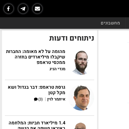
מחשבונים
ניתוחים ודעות
מהומה על לא מאומה: החברות
שיקבלו מיליארדים בחזרה
ממכסי טראמפ
מנדי הניג
גרסת טראמפ: דבר בגדול ושא
מקל קטן
|
איתמר לוין
(3)
1.4 מיליארד חביות: המלחמה
באיראן חשפה את הנשק