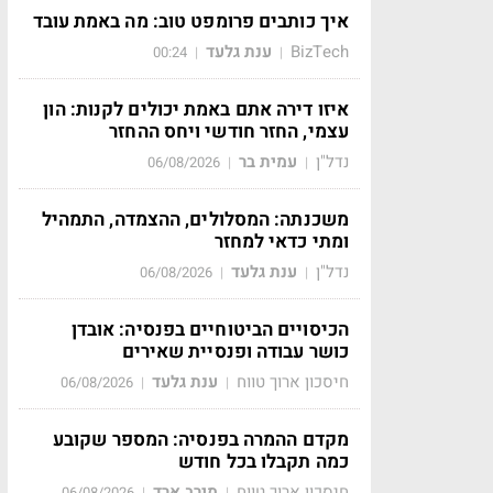
איך כותבים פרומפט טוב: מה באמת עובד
BizTech
ענת גלעד
00:24
|
|
איזו דירה אתם באמת יכולים לקנות: הון
עצמי, החזר חודשי ויחס ההחזר
נדל"ן
עמית בר
06/08/2026
|
|
משכנתה: המסלולים, ההצמדה, התמהיל
ומתי כדאי למחזר
נדל"ן
ענת גלעד
06/08/2026
|
|
הכיסויים הביטוחיים בפנסיה: אובדן
כושר עבודה ופנסיית שאירים
חיסכון ארוך טווח
ענת גלעד
06/08/2026
|
|
מקדם ההמרה בפנסיה: המספר שקובע
כמה תקבלו בכל חודש
חיסכון ארוך טווח
מירב ארד
06/08/2026
|
|