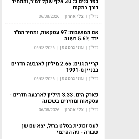
כפר גנים ג': 30 אלף שקל למ"ר, והמחיר
דורך במקום
נדל"ן
צלי אהרון
06/08/2026
|
|
אם המושבות: 97 עסקאות, ומחיר המ"ר
ירד 5.6% בשנה
נדל"ן
עוזי גרסטמן
06/08/2026
|
|
קריית גנים: 2.65 מיליון לארבעה חדרים
בבניין מ-1991
נדל"ן
עוזי גרסטמן
06/08/2026
|
|
פארק הים: 3.33 מיליון לארבעה חדרים -
עסקאות ומחירים בשכונה
נדל"ן
צלי אהרון
06/08/2026
|
|
לעס זכוכית בסלט ברזל, יצא עם שן
שבורה - וזה הפיצוי