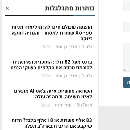
כותרות מתגלגלות
ההצפה שכולם חיכו לה: מיליארד מניות
ספייסX שוחררו למסחר - והמניה דווקא
זינקה
גלובל
אדיר בן עמי
01:00
|
|
ברנט מעל 82 דולר: התוכנית האיראנית
להורמוז טרפה את הקלפים בשוקי הנפט
גלובל
אדיר בן עמי
00:36
|
|
ה
השוואה מעשית: איזה צ'אט AI מתאים
לאיזו משימה, וכמה זה עולה
BizTech
מנדי הניג
00:35
|
|
83 אלף משרות או 18 אלף בלבד? הדוח
שיקבע אם הריבית בארה"ב תעלה