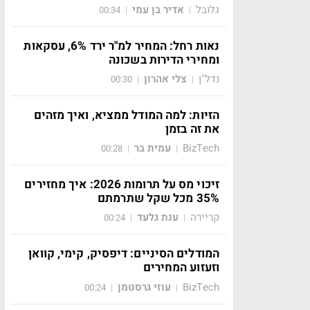
גלובל
אדיר בן עמי
00:34
|
|
נאות רחל: המחיר למ"ר ירד 6%, עסקאות
ומחירי הדירות בשכונה
נדל"ן
צלי אהרון
00:30
|
|
הזיות: למה המודל ממציא, ואיך מזהים
את זה בזמן
BizTech
עמית בר
00:28
|
|
זיכוי מס על תרומות 2026: איך מחזירים
35% מכל שקל שתרמתם
קריירה
ענת גלעד
00:24
|
|
המודלים הסיניים: דיפסיק, קימי, קוואן
וזעזוע המחירים
BizTech
עוזי גרסטמן
00:24
|
|