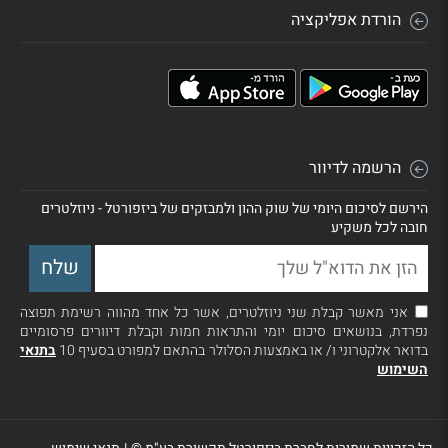
הורדת אפליקציה
הרשמה לדיוור
הירשם לסיכום היומי של שוק ההון ולמבזקים של ביזפורטל - ניוזלטרים
חובה לכל משקיע
אני מאשר קבלת שני ניוזלטרים, אשר כל אחד מהווה רשימת תפוצה
נפרדת, בנושאים סיכום יומי והתראות חמות וקבלת דיוורים פרסומיים
בדואר אלקטרוני ו/ או באמצעות הסלולר בהתאם למפורט בסעיף 10
בתנאי
השימוש