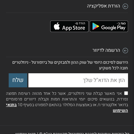
הורדת אפליקציה
הרשמה לדיוור
הירשם לסיכום היומי של שוק ההון ולמבזקים של ביזפורטל - ניוזלטרים
חובה לכל משקיע
אני מאשר קבלת שני ניוזלטרים, אשר כל אחד מהווה רשימת תפוצה
נפרדת, בנושאים סיכום יומי והתראות חמות וקבלת דיוורים פרסומיים
בדואר אלקטרוני ו/ או באמצעות הסלולר בהתאם למפורט בסעיף 10
בתנאי
השימוש