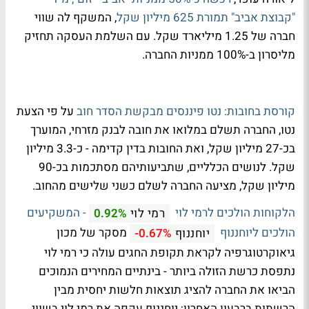
"קבוצת אביב" תמורת 625 מיליון שקל
, המשקף לה שווי
חברה של 1.25 מיליארד שקל. עם השלמת העסקה תחזיק
מליסרון ב-100% ממניות החברה.
קורסת בחובות: נטו פיננסים מבקשת הסדר חוב
על פי הצעת
נטו, החברה תשלם במלואו את חובה לבנק מזרחי, המוערך
בכ-27 מיליון שקל, ואת החובות בדין קדימה - כ-3.3 מיליון
שקל. לנושים הכלליים, שתביעותיהם מסתכמות בכ-90
מיליון שקל, מציעה החברה לשלם כשני שלישים מהחוב.
הלקוחות הולכים לרמי לוי
- המשקיעים
רמי לוי
0.92%
הולכים ליוחננוף
מסקר של מכון
יוחננוף
-0.67%
גיאוקרטוגרפיה לקראת תקופת החגים עולה כי רמי לוי
נתפסת כרשת הזולה ביותר - בינתיים המחירים הנמוכים
הביאו את החברה להציג תוצאות חלשות יחסית מבין
הרשתות ברבעון האחרון; יוחננוף עקפה את רמי לוי בשווי.