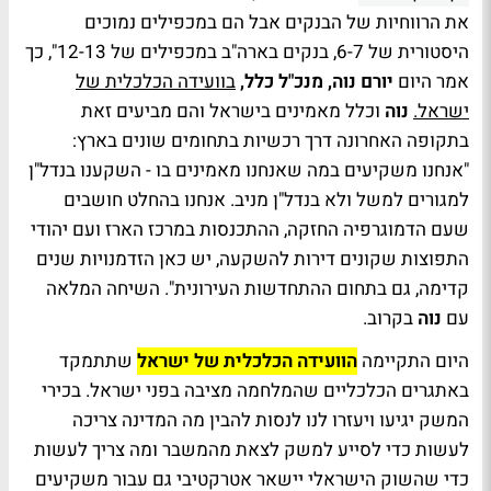
את הרווחיות של הבנקים אבל הם במכפילים נמוכים
היסטורית של 6-7, בנקים בארה"ב במכפילים של 12-13", כך
אמר היום
יורם נוה, מנכ"ל כלל,
בוועידה הכלכלית של
ישראל.
נוה
וכלל מאמינים בישראל והם מביעים זאת
בתקופה האחרונה דרך רכשיות בתחומים שונים בארץ:
"אנחנו משקיעים במה שאנחנו מאמינים בו - השקענו בנדל"ן
למגורים למשל ולא בנדל"ן מניב. אנחנו בהחלט חושבים
שעם הדמוגרפיה החזקה, ההתכנסות במרכז הארז ועם יהודי
התפוצות שקונים דירות להשקעה, יש כאן הזדמנויות שנים
קדימה, גם בתחום ההתחדשות העירונית". השיחה המלאה
עם
נוה
בקרוב.
היום התקיימה
הוועידה הכלכלית של ישראל
שתתמקד
באתגרים הכלכליים שהמלחמה מציבה בפני ישראל. בכירי
המשק יגיעו ויעזרו לנו לנסות להבין מה המדינה צריכה
לעשות כדי לסייע למשק לצאת מהמשבר ומה צריך לעשות
כדי שהשוק הישראלי יישאר אטרקטיבי גם עבור משקיעים