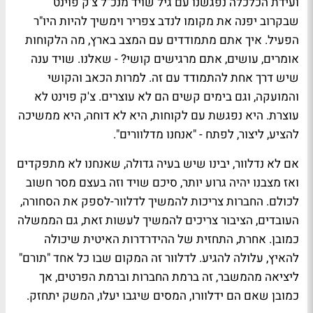
ועידת הכלכלה נפגשנו עם גיל שויד מנכ"ל צ'ק פוינט
שבקרוב יפנה את מקומו לנדב צפריר וימשיך להיות היו"ר
הפעיל. איך אתם מתמודדים עם המצב בארץ, מה הלקוחות
אומרים, עושים, אתם מרגישים קושי? - שאלנו. שויד ענה
שיש דרך אחת להתמודד עם זה. למרות הכאב והקושי
והמועקה, וגם בימים קשים הם לא עוצרים. צ'ק פוינט לא
עוצרת. היא נפגשת עם לקוחות, היא לא דוחה, היא ממשיכה
להציע, ליצור, לפתח - "אנחנו מדלוורים".
אם לא נדלוור, יבינו שיש בעיה גדולה, שאנחנו לא מתפקדים
ואז מצבנו יהיה גרוע יותר, סיכם שויד וזה בעצם מסר חשוב
לכולם. החברות צריכות להמשיך לדלוור-לספק את הסחורה,
העובדים, הציבור צריכים להמשיך לעשות זאת, גם הממשלה
כמובן. אחרת, התחזית של ההידרדרות האיטית שיכולה
להאיץ, עלולה להגיע. לדלוור זה המקום שבו כל אחד "תורם"
ליציאה מהמשבר, זה ברמת החברות וברמת הפרטים, אך
כמובן שאם הם ידלוורו, המסים שיגבו יעלו, המשק יתחזק.