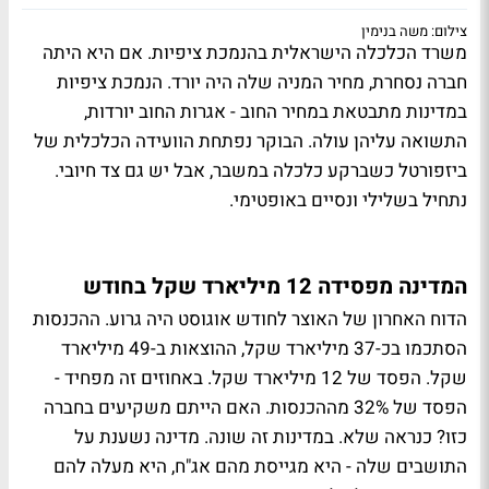
צילום: משה בנימין
משרד הכלכלה הישראלית בהנמכת ציפיות. אם היא היתה
חברה נסחרת, מחיר המניה שלה היה יורד. הנמכת ציפיות
במדינות מתבטאת במחיר החוב - אגרות החוב יורדות,
התשואה עליהן עולה. הבוקר נפתחת הוועידה הכלכלית של
ביזפורטל כשברקע כלכלה במשבר, אבל יש גם צד חיובי.
נתחיל בשלילי ונסיים באופטימי.
המדינה מפסידה 12 מיליארד שקל בחודש
הדוח האחרון של האוצר לחודש אוגוסט היה גרוע. ההכנסות
הסתכמו בכ-37 מיליארד שקל, ההוצאות ב-49 מיליארד
שקל. הפסד של 12 מיליארד שקל. באחוזים זה מפחיד -
הפסד של 32% מההכנסות. האם הייתם משקיעים בחברה
כזו? כנראה שלא. במדינות זה שונה. מדינה נשענת על
התושבים שלה - היא מגייסת מהם אג"ח, היא מעלה להם