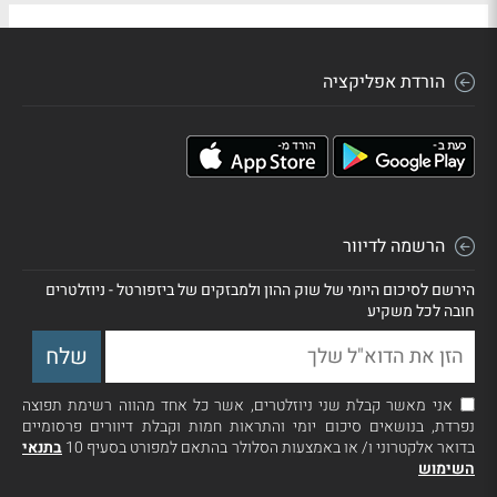
הורדת אפליקציה
הרשמה לדיוור
הירשם לסיכום היומי של שוק ההון ולמבזקים של ביזפורטל - ניוזלטרים
חובה לכל משקיע
אני מאשר קבלת שני ניוזלטרים, אשר כל אחד מהווה רשימת תפוצה
נפרדת, בנושאים סיכום יומי והתראות חמות וקבלת דיוורים פרסומיים
בדואר אלקטרוני ו/ או באמצעות הסלולר בהתאם למפורט בסעיף 10
בתנאי
השימוש