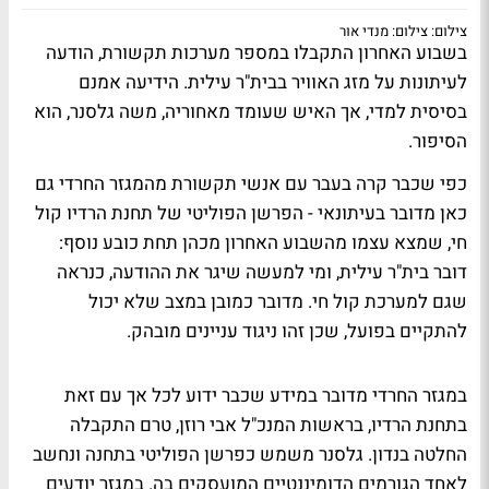
צילום: צילום: מנדי אור
בשבוע האחרון התקבלו במספר מערכות תקשורת, הודעה
לעיתונות על מזג האוויר בבית"ר עילית. הידיעה אמנם
בסיסית למדי, אך האיש שעומד מאחוריה,
משה גלסנר
, הוא
הסיפור.
כפי שכבר קרה בעבר עם אנשי תקשורת מהמגזר החרדי גם
כאן מדובר בעיתונאי - הפרשן הפוליטי של תחנת הרדיו קול
חי, שמצא עצמו מהשבוע האחרון מכהן תחת כובע נוסף:
דובר בית"ר עילית, ומי למעשה שיגר את ההודעה, כנראה
שגם למערכת קול חי. מדובר כמובן במצב שלא יכול
להתקיים בפועל, שכן זהו ניגוד עניינים מובהק.
במגזר החרדי מדובר במידע שכבר ידוע לכל אך עם זאת
בתחנת הרדיו, בראשות המנכ"ל אבי רוזן, טרם התקבלה
החלטה בנדון. גלסנר משמש כפרשן הפוליטי בתחנה ונחשב
לאחד הגורמים הדומיננטיים המועסקים בה. במגזר יודעים