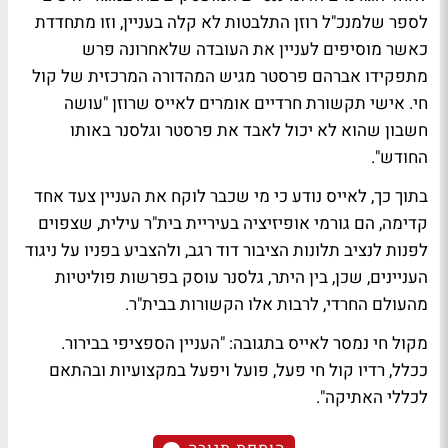
לספר שלמנכ"ל רוזן התלבטות לא קלה בעניין, וזו מתחדדת
כאשר מוסיפים לעניין את העובדה שלאחרונה פרש
מתפקידו אברהם פרסטר מגיש המהדורה המרכזית של קול
חי. אישי תקשורת חרדיים אומרים לאייס שרוזן "עושה
חשבון שהוא לא יכול לאבד את פרסטר וגלסנר באותו
החודש".
בתוך כך, לאייס נודע כי מי שכבר לוקח את העניין צעד אחד
קדימה, הם גורמי אופיזיציה בעיריית בית"ר עילית, שצפוים
לפנות לנציב תלונות הציבור דוד רגב, ולהצביע בפניו על ניגוד
העניינים, שכן, בין היתר, גלסנר עוסק בפרשות פוליטיות
מהעולם החרדי, לרבות אלו הקשורות בבית"ר.
מקול חי נמסר לאייס בתגובה: "העניין הספציפי בבירור.
ככלל, רדיו קול חי פעל, פועל ויפעל במקצועיות ובהתאם
לכללי האתיקה".