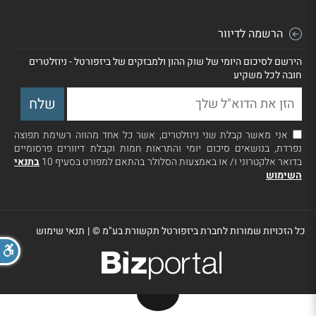
הרשמה לדיוור
הירשם לסיכום היומי של שוק ההון ולמבזקים של ביזפורטל - ניוזלטרים
חובה לכל משקיע
אני מאשר קבלת שני ניוזלטרים, אשר כל אחד מהווה רשימת תפוצה
נפרדת, בנושאים סיכום יומי והתראות חמות וקבלת דיוורים פרסומיים
בדואר אלקטרוני ו/ או באמצעות הסלולר בהתאם למפורט בסעיף 10
בתנאי
השימוש
כל הזכויות שמורות לחברת ביזפורטל תקשורת בע"מ ©
|
תנאי שימוש